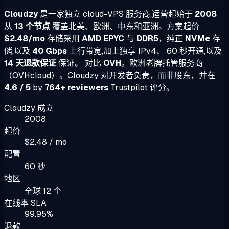
Cloudzy
是一家独立 cloud-VPS 服务商,运营起始于
2008
从
13 个节点
覆盖北美、欧洲、中东和亚洲。方案起价
$2.48/mo
存储采用
AMD EPYC
与
DDR5
，纯正
NVMe
存
储,以及
40 Gbps
上行带宽,加上独享 IPv4、 60 秒开通,以及
14 天退款保证
保证。 对比
OVH
。欧洲老牌托管服务商
（OVHcloud）。Cloudzy 对开发者负责，而非股东，并在
4.6 / 5
by
764+ reviewers
Trustpilot 评分。
Cloudzy 成立
2008
起价
$2.48 / mo
配置
60 秒
地区
全球 12 个
在线率 SLA
99.95%
退款