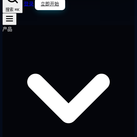
登录
立即开始
⌘K
搜索
产品