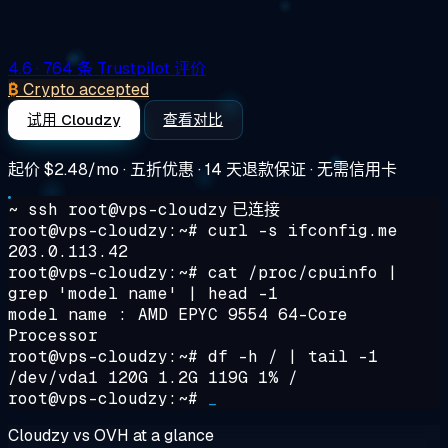
4.6
· 764 条 Trustpilot 评价
₿
Crypto accepted
试用 Cloudzy
查看对比
起价
$2.48/mo
· 五折优惠 · 14 天退款保证 · 无需信用卡
~ ssh root@vps-cloudzy
已连接
root@vps-cloudzy:~#
curl -s ifconfig.me
203.0.113.42
root@vps-cloudzy:~#
cat /proc/cpuinfo |
grep 'model name' | head -1
model name : AMD EPYC 9554 64-Core
Processor
root@vps-cloudzy:~#
df -h / | tail -1
/dev/vda1 120G 1.2G 119G 1% /
root@vps-cloudzy:~#
_
Cloudzy vs OVH at a glance