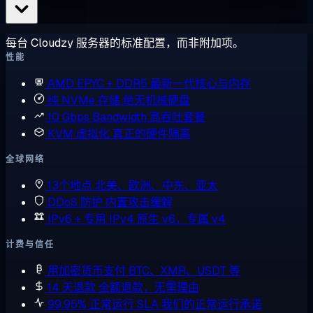
每台 Cloudzy 服务器的标准配置，而非附加项。
性能
AMD EPYC + DDR5
最新一代核心与内存
纯 NVMe 存储
绝无机械硬盘
10 Gbps Bandwidth
高吞吐套餐
KVM 虚拟化
真正的硬件隔离
全球网络
13个地点
北美、欧洲、中东、亚太
DDoS 防护
内置攻击缓解
IPv6 + 专用 IPv4
原生 v6，专属 v4
计费与信任
用加密货币支付
BTC、XMR、USDT 等
14 天退款
全额退款，无需理由
99.95% 正常运行 SLA
我们的正常运行承诺