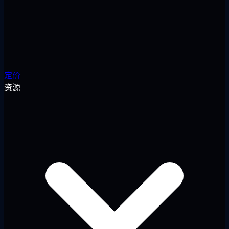
定价
资源