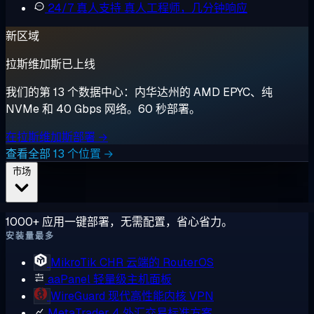
24/7 真人支持
真人工程师，几分钟响应
新区域
拉斯维加斯已上线
我们的第 13 个数据中心：内华达州的 AMD EPYC、纯
NVMe 和 40 Gbps 网络。60 秒部署。
在拉斯维加斯部署 →
查看全部 13 个位置 →
市场
1000+ 应用一键部署，无需配置，省心省力。
安装量最多
MikroTik CHR
云端的 RouterOS
aaPanel
轻量级主机面板
WireGuard
现代高性能内核 VPN
MetaTrader 4
外汇交易标准方案