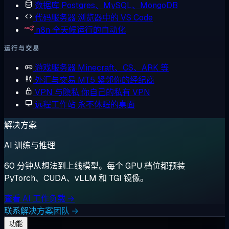
数据库
Postgres、MySQL、MongoDB
代码服务器
浏览器中的 VS Code
n8n
全天候运行的自动化
运行与交易
游戏服务器
Minecraft、CS、ARK 等
外汇与交易
MT5 紧邻你的经纪商
VPN 与隐私
你自己的私有 VPN
远程工作站
永不休眠的桌面
解决方案
AI 训练与推理
60 分钟从想法到上线模型。每个 GPU 档位都预装
PyTorch、CUDA、vLLM 和 TGI 镜像。
查看 AI 工作负载 →
联系解决方案团队 →
功能