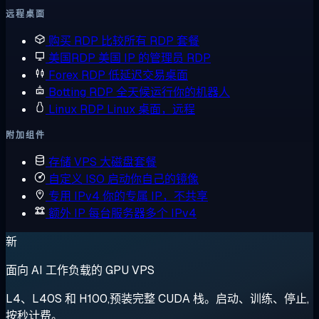
远程桌面
购买 RDP
比较所有 RDP 套餐
美国RDP
美国 IP 的管理员 RDP
Forex RDP
低延迟交易桌面
Botting RDP
全天候运行你的机器人
Linux RDP
Linux 桌面，远程
附加组件
存储 VPS
大磁盘套餐
自定义 ISO
启动你自己的镜像
专用 IPv4
你的专属 IP，不共享
额外 IP
每台服务器多个 IPv4
新
面向 AI 工作负载的 GPU VPS
L4、L40S 和 H100,预装完整 CUDA 栈。启动、训练、停止,
按秒计费。