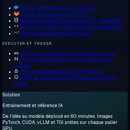
Docker
Conteneurs avec accès root
GitLab
Git auto-hébergé + CI/CD
Bases de données
Postgres, MySQL, MongoDB
Serveur de Code
VS Code dans votre navigateur
n8n
Automatisations actives 24/7
EXÉCUTER ET TRADER
Serveurs de jeux
Minecraft, CS, ARK, et plus
Forex et trading
MT5 au plus près de votre
courtier
VPN et confidentialité
Votre VPN privé
Poste de travail distant
Un bureau qui ne dort
jamais
Solution
Entraînement et inférence IA
De l'idée au modèle déployé en 60 minutes. Images
PyTorch, CUDA, vLLM et TGI prêtes sur chaque palier
GPU.