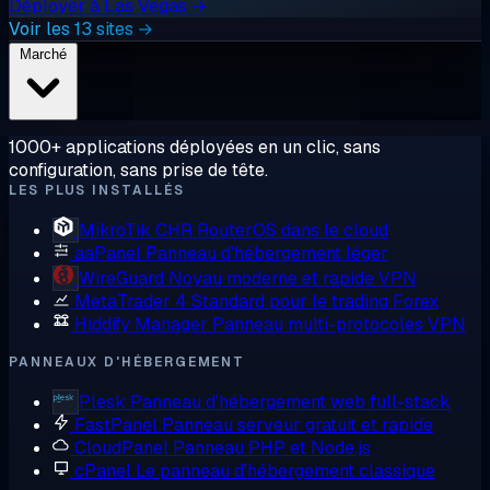
Déployer à Las Vegas →
Voir les 13 sites →
Marché
1000+ applications déployées en un clic, sans
configuration, sans prise de tête.
LES PLUS INSTALLÉS
MikroTik CHR
RouterOS dans le cloud
aaPanel
Panneau d'hébergement léger
WireGuard
Noyau moderne et rapide VPN
MetaTrader 4
Standard pour le trading Forex
Hiddify Manager
Panneau multi-protocoles VPN
PANNEAUX D'HÉBERGEMENT
Plesk
Panneau d'hébergement web full-stack
FastPanel
Panneau serveur gratuit et rapide
CloudPanel
Panneau PHP et Node.js
cPanel
Le panneau d'hébergement classique