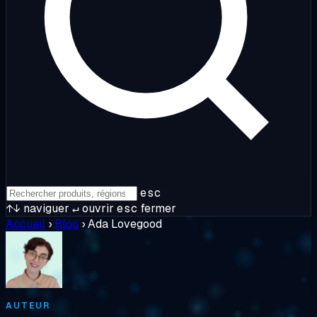
esc
↑↓
naviguer
↵
ouvrir
esc
fermer
Accueil
›
Blog
›
Ada Lovegood
AUTEUR