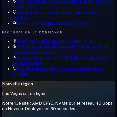
13 localisations
Amérique du N., Europe, Moyen-
Orient, APAC
Protection DDoS
Atténuation des attaques
intégrée
IPv6 + IPv4 dédiée
v6 native, votre v4
FACTURATION ET CONFIANCE
Payer en crypto
BTC, XMR, USDT et plus
Remboursement sous 14 jours
Remboursement
intégral, sans question
SLA de disponibilité 99,95 %
Notre engagement
de disponibilité
Support humain 24/7
De vrais ingénieurs, en
minutes
Nouvelle région
Las Vegas est en ligne
Notre 13e site : AMD EPYC, NVMe pur et réseau 40 Gbps
au Nevada. Déployez en 60 secondes.