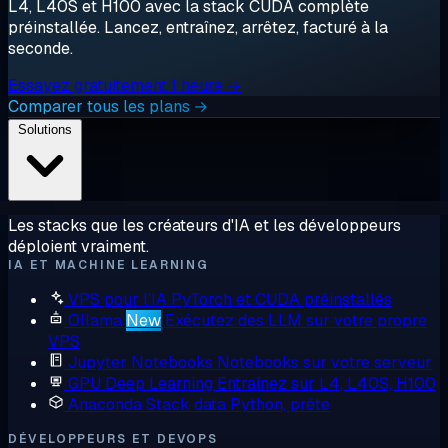
L4, L40S et H100 avec la stack CUDA complète
préinstallée. Lancez, entraînez, arrêtez, facturé à la
seconde.
Essayez gratuitement 1 heure →
Comparer tous les plans →
Solutions
Les stacks que les créateurs d'IA et les développeurs
déploient vraiment.
IA ET MACHINE LEARNING
VPS pour l'IA
PyTorch et CUDA préinstallés
Ollama
New
Exécutez des LLM sur votre propre
VPS
Jupyter Notebooks
Notebooks sur votre serveur
GPU Deep Learning
Entraînez sur L4, L40S, H100
Anaconda
Stack data Python, prête
DÉVELOPPEURS ET DEVOPS