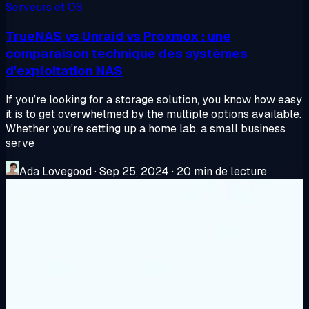
Serveurs et OS
TrueNAS vs Unraid vs Proxmox : une
comparaison technique des systèmes
d'exploitation NAS
If you’re looking for a storage solution, you know how easy
it is to get overwhelmed by the multiple options available.
Whether you’re setting up a home lab, a small business
serve
Ada Lovegood
·
Sep 25, 2024
·
20 min de lecture