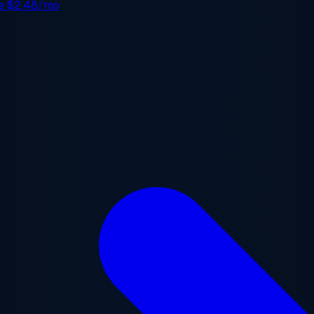
de
$2.48/mo