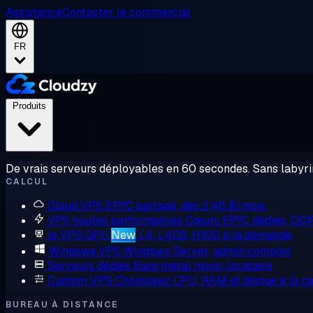
Assistance
Contacter le commercial
FR
Produits
De vrais serveurs déployables en 60 secondes. Sans labyrin
CALCUL
Cloud VPS
EPYC partagé, dès 2,48 $/mois
VPS hautes performances
Cœurs EPYC dédiés, DD
le VPS GPU
New
L4, L40S, H100 à la demande
Windows VPS
Windows Server, admin complet
Serveurs dédiés
Bare metal mono-locataire
Custom VPS
Choisissez CPU, RAM et disque à la ca
BUREAU À DISTANCE