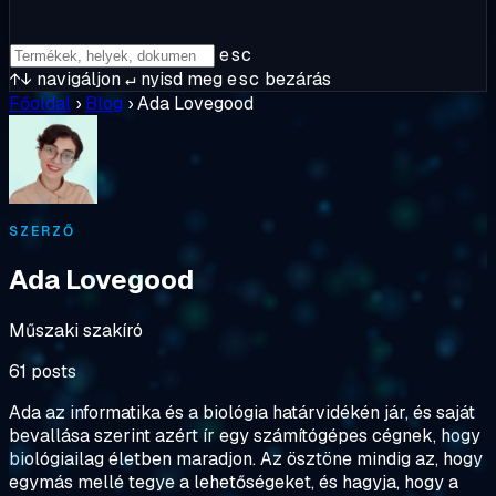
esc
↑↓
navigáljon
↵
nyisd meg
esc
bezárás
Főoldal
›
Blog
›
Ada Lovegood
SZERZŐ
Ada Lovegood
Műszaki szakíró
61 posts
Ada az informatika és a biológia határvidékén jár, és saját
bevallása szerint azért ír egy számítógépes cégnek, hogy
biológiailag életben maradjon. Az ösztöne mindig az, hogy
egymás mellé tegye a lehetőségeket, és hagyja, hogy a