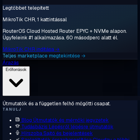
Legtöbbet telepített
MikroTik CHR, 1 kattintással
RouterOS Cloud Hosted Router EPYC + NVMe alapon.
Ügyfeleink #1 alkalmazása. 60 másodperc alatt él.
MikroTik CHR indítása →
Teljes marketplace megtekintése →
Árazás
Erőforrások
Útmutatók és a független felhő mögötti csapat.
TANULJ
Blog
Útmutatók és mérnöki jegyzetek
Tudásbázis
Lépésről lépésre útmutatók
Hírszoba
Sajtó és bejelentések
Szolgáltatók összehasonlítása
Cloudzy a többi