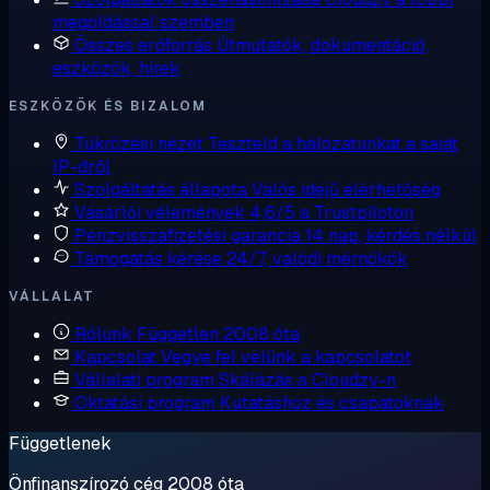
megoldással szemben
Összes erőforrás
Útmutatók, dokumentáció,
eszközök, hírek
ESZKÖZÖK ÉS BIZALOM
Tükrözési nézet
Teszteld a hálózatunkat a saját
IP-dről
Szolgáltatás állapota
Valós idejű elérhetőség
Vásárlói vélemények
4,6/5 a Trustpiloton
Pénzvisszafizetési garancia
14 nap, kérdés nélkül
Támogatás kérése
24/7, valódi mérnökök
VÁLLALAT
Rólunk
Független 2008 óta
Kapcsolat
Vegye fel velünk a kapcsolatot
Vállalati program
Skálázás a Cloudzy-n
Oktatási program
Kutatáshoz és csapatoknak
Függetlenek
Önfinanszírozó cég 2008 óta