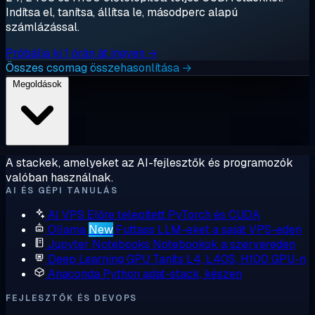
Indítsa el, tanítsa, állítsa le, másodperc alapú
számlázással.
Próbálja ki 1 órán át ingyen →
Összes csomag összehasonlítása →
Megoldások
A stackek, amelyeket az AI-fejlesztők és programozók
valóban használnak.
AI ÉS GÉPI TANULÁS
AI VPS
Előre telepített PyTorch és CUDA
Ollama
New
Futtass LLM-eket a saját VPS-eden
Jupyter Notebooks
Notebookok a szervereden
Deep Learning GPU
Taníts L4, L40S, H100 GPU-n
Anaconda
Python adat-stack, készen
FEJLESZTŐK ÉS DEVOPS