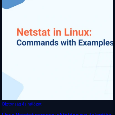
Biztonság és hálózat
Linux Netstat parancs: oktatóanyag, telepítés