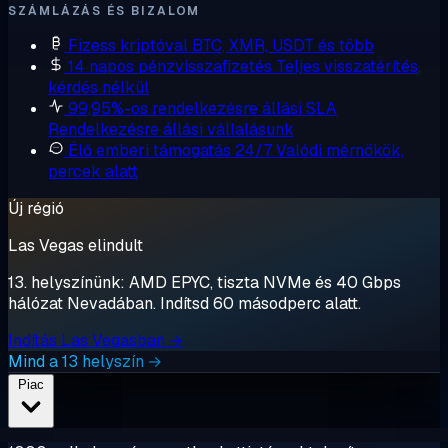
SZÁMLÁZÁS ÉS BIZALOM
Fizess kriptóval
BTC, XMR, USDT és több
14 napos pénzvisszafizetés
Teljes visszatérítés,
kérdés nélkül
99,95%-os rendelkezésre állási SLA
Rendelkezésre állási vállalásunk
Élő emberi támogatás 24/7
Valódi mérnökök,
percek alatt
Új régió
Las Vegas elindult
13. helyszínünk: AMD EPYC, tiszta NVMe és 40 Gbps
hálózat Nevadában. Indítsd 60 másodperc alatt.
Indítás Las Vegasban →
Mind a 13 helyszín →
Piac