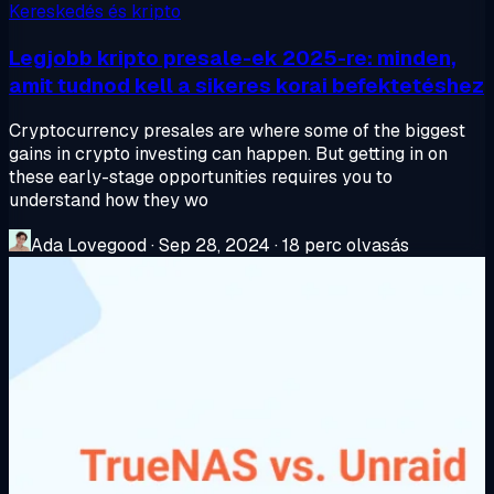
Kereskedés és kripto
Legjobb kripto presale-ek 2025-re: minden,
amit tudnod kell a sikeres korai befektetéshez
Cryptocurrency presales are where some of the biggest
gains in crypto investing can happen. But getting in on
these early-stage opportunities requires you to
understand how they wo
Ada Lovegood
·
Sep 28, 2024
·
18 perc olvasás