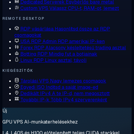
Dedicated Serverek
Egybérlős bare metal
Custom VPS
Válassz CPU-t, RAM-ot, lemezt
REMOTE DESKTOP
RDP vásárlása
Hasonlítsd össze az RDP
csomagokat
USA RDP
Admin RDP amerikai IP-ken
Forex RDP
Alacsony késleltetésű trading asztal
Botting RDP
Mindig fut a botjainak
Linux RDP
Linux asztal, távoli
KIEGÉSZÍTŐK
Tárolási VPS
Nagy lemezes csomagok
Egyedi ISO
Indítsd a saját image-ed
Dedikált IPv4
A te IP-d, nem megosztott
További IP-k
Több IPv4 szerverenként
Új
GPU VPS AI-munkaterhelésekhez
L4, L40S és H100 előtelepített teljes CUDA stackkel.