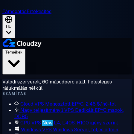
Támogatás
Értékesítés
HU
Termékek
Valódi szerverek, 60 másodperc alatt. Felesleges
rátukmálás nélkül.
SZÁMÍTÁS
Cloud VPS
Megosztott EPYC, 2,48 $/hó-tól
Nagy teljesítményű VPS
Dedikált EPYC magok,
DDR5
GPU VPS
New
L4, L40S, H100 igény szerint
Windows VPS
Windows Server, teljes admin