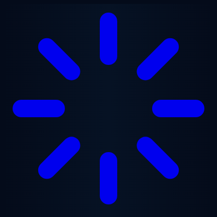
Ugrás a fő tartalomra