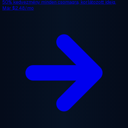
50% kedvezmény
minden csomagra, korlátozott ideig.
Már
$2.48/mo