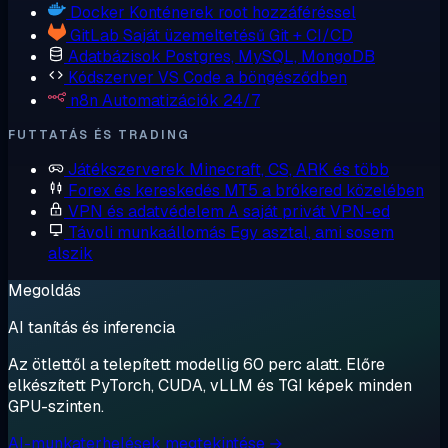
Docker
Konténerek root hozzáféréssel
GitLab
Saját üzemeltetésű Git + CI/CD
Adatbázisok
Postgres, MySQL, MongoDB
Kódszerver
VS Code a böngésződben
n8n
Automatizációk 24/7
FUTTATÁS ÉS TRADING
Játékszerverek
Minecraft, CS, ARK és több
Forex és kereskedés
MT5 a brókered közelében
VPN és adatvédelem
A saját privát VPN-ed
Távoli munkaállomás
Egy asztal, ami sosem
alszik
Megoldás
AI tanítás és inferencia
Az ötlettől a telepített modellig 60 perc alatt. Előre
elkészített PyTorch, CUDA, vLLM és TGI képek minden
GPU-szinten.
AI-munkaterhelések megtekintése →