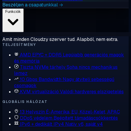
Beszéljen a csapatunkkal →
Funkciók
Amit minden Cloudzy szerver tud. Alapból, nem extra.
TELJESÍTMÉNY
AMD EPYC + DDR5
Legújabb generációs magok
és memória
Tiszta NVMe tárhely
Soha nincs mechanikus
lemez
10 Gbps Bandwidth
Nagy átviteli sebességű
csomagok
KVM virtualizáció
Valódi hardveres elszigetelés
GLOBÁLIS HÁLÓZAT
13 Helyszín
É-Amerika, EU, Közel-Kelet, APAC
DDoS védelem
Beépített támadáscsökkentés
IPv6 + dedikált IPv4
Natív v6, saját v4