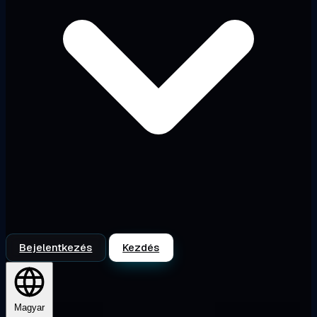
Bejelentkezés
Kezdés
Magyar