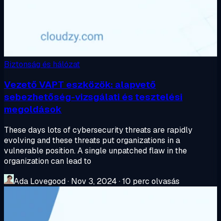
Biztonság és hálózat
Vezető VAPT eszközök: alapvető
sebezhetőség-vizsgálati és tesztelési
megoldások
These days lots of cybersecurity threats are rapidly
evolving and these threats put organizations in a
vulnerable position. A single unpatched flaw in the
organization can lead to
Ada Lovegood
·
Nov 3, 2024
·
10 perc olvasás