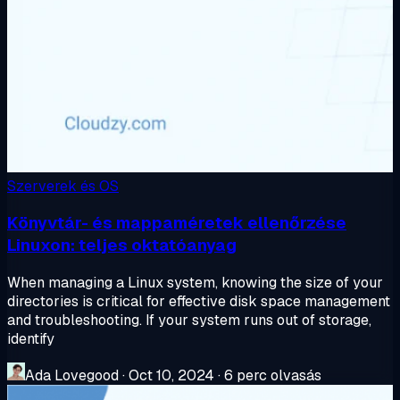
Szerverek és OS
Könyvtár- és mappaméretek ellenőrzése
Linuxon: teljes oktatóanyag
When managing a Linux system, knowing the size of your
directories is critical for effective disk space management
and troubleshooting. If your system runs out of storage,
identify
Ada Lovegood
·
Oct 10, 2024
·
6 perc olvasás