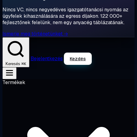
Nincs VC, nincs negyedéves igazgatótanácsi nyomás az
ügyfelek kihasználására az egress díjakon. 122 000+
fejlesztőnek felelünk, nem egy anyacég táblázatának.
Ismerje meg történetünket →
Bejelentkezés
Kezdés
⌘K
Keresés
Termékek