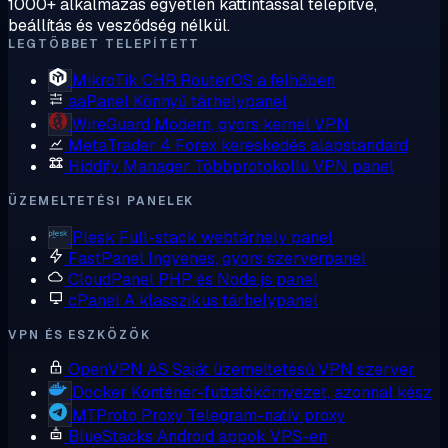
1000+ alkalmazás egyetlen kattintással telepítve,
beállítás és vesződség nélkül.
LEGTÖBBET TELEPÍTETT
MikroTik CHR
RouterOS a felhőben
aaPanel
Könnyű tárhelypanel
WireGuard
Modern, gyors kernel VPN
MetaTrader 4
Forex kereskedés alapstandard
Hiddify Manager
Többprotokollú VPN panel
ÜZEMELTETÉSI PANELEK
Plesk
Full-stack webtárhely panel
FastPanel
Ingyenes, gyors szerverpanel
CloudPanel
PHP és Node.js panel
cPanel
A klasszikus tárhelypanel
VPN ÉS ESZKÖZÖK
OpenVPN AS
Saját üzemeltetésű VPN szerver
Docker
Konténer-futtatókörnyezet, azonnal kész
MTProto Proxy
Telegram-natív proxy
BlueStacks
Android appok VPS-en