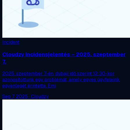
Incident
Cloudzy Incidensjelentés – 2025. szeptember
7.
2025. szeptember 7-én, dubaji idő szerint 12:30-kor
azonosítottunk egy problémát, amely egyes ügyfeleink
egyenlegét érintette. Emi
Sep 7, 2025
·
Cloudzy