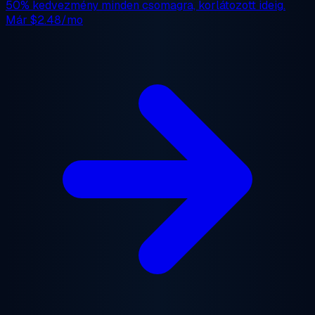
50% kedvezmény
minden csomagra, korlátozott ideig.
Már
$2.48/mo