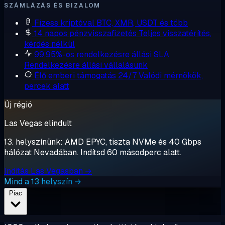
SZÁMLÁZÁS ÉS BIZALOM
Fizess kriptóval
BTC, XMR, USDT és több
14 napos pénzvisszafizetés
Teljes visszatérítés,
kérdés nélkül
99,95%-os rendelkezésre állási SLA
Rendelkezésre állási vállalásunk
Élő emberi támogatás 24/7
Valódi mérnökök,
percek alatt
Új régió
Las Vegas elindult
13. helyszínünk: AMD EPYC, tiszta NVMe és 40 Gbps
hálózat Nevadában. Indítsd 60 másodperc alatt.
Indítás Las Vegasban →
Mind a 13 helyszín →
Piac