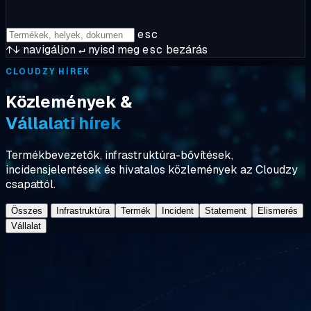
esc
↑↓
navigáljon
↵
nyisd meg
esc
bezárás
CLOUDZY HÍREK
Közlemények &
Vállalati hírek
Termékbevezetők, infrastruktúra-bővítések,
incidensjelentések és hivatalos közlemények az Cloudzy
csapattól.
Összes
Infrastruktúra
Termék
Incident
Statement
Elismerés
Vállalat