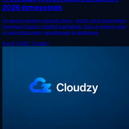
2026 érmeseinek
Az egyéni verseny jogosult arany-, ezüst- és bronzérmesei
ingyenes Cloudzy kreditet kaphatnak, hogy a verseny után
is kísérletezzenek, telepítsenek és építsenek.
Aug 8, 2026
·
Cloudzy