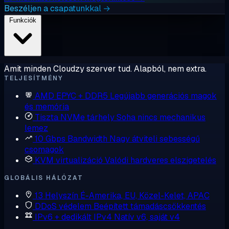
Beszéljen a csapatunkkal →
Funkciók
Amit minden Cloudzy szerver tud. Alapból, nem extra.
TELJESÍTMÉNY
AMD EPYC + DDR5
Legújabb generációs magok
és memória
Tiszta NVMe tárhely
Soha nincs mechanikus
lemez
10 Gbps Bandwidth
Nagy átviteli sebességű
csomagok
KVM virtualizáció
Valódi hardveres elszigetelés
GLOBÁLIS HÁLÓZAT
13 Helyszín
É-Amerika, EU, Közel-Kelet, APAC
DDoS védelem
Beépített támadáscsökkentés
IPv6 + dedikált IPv4
Natív v6, saját v4