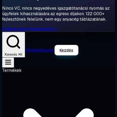
Nincs VC, nincs negyedéves igazgatótanácsi nyomás az
ügyfelek kihasználására az egress díjakon. 122 000+
fejlesztőnek felelünk, nem egy anyacég táblázatának.
Ismerje meg történetünket →
Bejelentkezés
Kezdés
⌘K
Keresés
Termékek