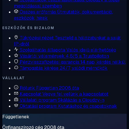
megoldással szemben
Összes erőforrás
Útmutatók, dokumentáció,
eszközök, hírek
ESZKÖZÖK ÉS BIZALOM
Tükrözési nézet
Teszteld a hálózatunkat a saját
IP-dről
Szolgáltatás állapota
Valós idejű elérhetőség
Vásárlói vélemények
4,6/5 a Trustpiloton
Pénzvisszafizetési garancia
14 nap, kérdés nélkül
Támogatás kérése
24/7, valódi mérnökök
VÁLLALAT
Rólunk
Független 2008 óta
Kapcsolat
Vegye fel velünk a kapcsolatot
Vállalati program
Skálázás a Cloudzy-n
Oktatási program
Kutatáshoz és csapatoknak
Függetlenek
Önfinanszírozó cég 2008 óta