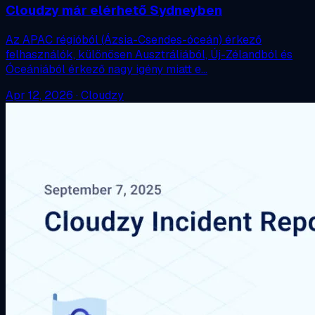
Cloudzy már elérhető Sydneyben
Az APAC régióból (Ázsia-Csendes-óceán) érkező
felhasználók, különösen Ausztráliából, Új-Zélandból és
Óceániából érkező nagy igény miatt e…
Apr 12, 2026
·
Cloudzy