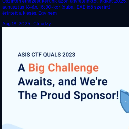
Őszintén elnézést kérünk azon ügyfeleinktől, akiket 2025.
augusztus 18-án, 16:30-kor (dubai, EAE idő szerint)
érintett a kiesés. Egy nem
Aug 18, 2025
·
Cloudzy