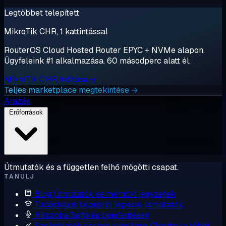
Legtöbbet telepített
MikroTik CHR, 1 kattintással
RouterOS Cloud Hosted Router EPYC + NVMe alapon.
Ügyfeleink #1 alkalmazása. 60 másodperc alatt él.
MikroTik CHR indítása →
Teljes marketplace megtekintése →
Árazás
Erőforrások
Útmutatók és a független felhő mögötti csapat.
TANULJ
Blog
Útmutatók és mérnöki jegyzetek
Tudásbázis
Lépésről lépésre útmutatók
Hírszoba
Sajtó és bejelentések
Szolgáltatók összehasonlítása
Cloudzy a többi