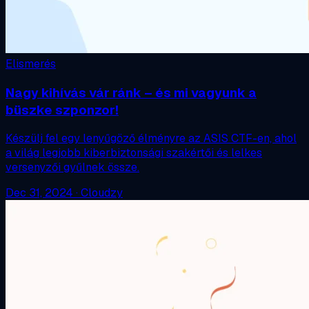
Elismerés
Nagy kihívás vár ránk – és mi vagyunk a
büszke szponzor!
Készülj fel egy lenyűgöző élményre az ASIS CTF-en, ahol
a világ legjobb kiberbiztonsági szakértői és lelkes
versenyzői gyűlnek össze.
Dec 31, 2024
·
Cloudzy