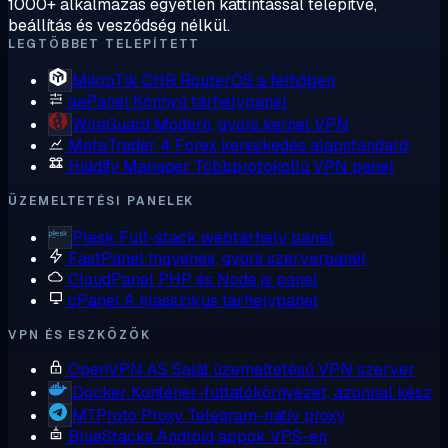
1000+ alkalmazás egyetlen kattintással telepítve,
beállítás és vesződség nélkül.
LEGTÖBBET TELEPÍTETT
MikroTik CHR
RouterOS a felhőben
aaPanel
Könnyű tárhelypanel
WireGuard
Modern, gyors kernel VPN
MetaTrader 4
Forex kereskedés alapstandard
Hiddify Manager
Többprotokollú VPN panel
ÜZEMELTETÉSI PANELEK
Plesk
Full-stack webtárhely panel
FastPanel
Ingyenes, gyors szerverpanel
CloudPanel
PHP és Node.js panel
cPanel
A klasszikus tárhelypanel
VPN ÉS ESZKÖZÖK
OpenVPN AS
Saját üzemeltetésű VPN szerver
Docker
Konténer-futtatókörnyezet, azonnal kész
MTProto Proxy
Telegram-natív proxy
BlueStacks
Android appok VPS-en