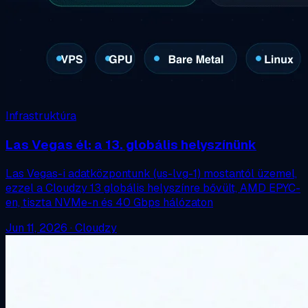
Infrastruktúra
Las Vegas él: a 13. globális helyszínünk
Las Vegas-i adatközpontunk (us-lvg-1) mostantól üzemel,
ezzel a Cloudzy 13 globális helyszínre bővült, AMD EPYC-
en, tiszta NVMe-n és 40 Gbps hálózaton
Jun 11, 2026
·
Cloudzy