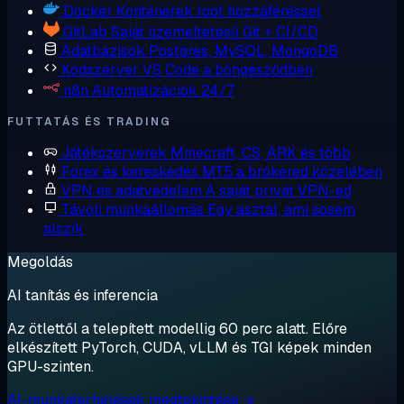
Docker
Konténerek root hozzáféréssel
GitLab
Saját üzemeltetésű Git + CI/CD
Adatbázisok
Postgres, MySQL, MongoDB
Kódszerver
VS Code a böngésződben
n8n
Automatizációk 24/7
FUTTATÁS ÉS TRADING
Játékszerverek
Minecraft, CS, ARK és több
Forex és kereskedés
MT5 a brókered közelében
VPN és adatvédelem
A saját privát VPN-ed
Távoli munkaállomás
Egy asztal, ami sosem
alszik
Megoldás
AI tanítás és inferencia
Az ötlettől a telepített modellig 60 perc alatt. Előre
elkészített PyTorch, CUDA, vLLM és TGI képek minden
GPU-szinten.
AI-munkaterhelések megtekintése →