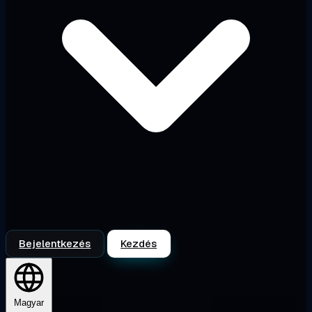
Bejelentkezés
Kezdés
Magyar