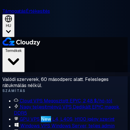
Támogatás
Értékesítés
HU
Termékek
Valódi szerverek, 60 másodperc alatt. Felesleges
rátukmálás nélkül.
SZÁMÍTÁS
Cloud VPS
Megosztott EPYC, 2,48 $/hó-tól
Nagy teljesítményű VPS
Dedikált EPYC magok,
DDR5
GPU VPS
New
L4, L40S, H100 igény szerint
Windows VPS
Windows Server, teljes admin