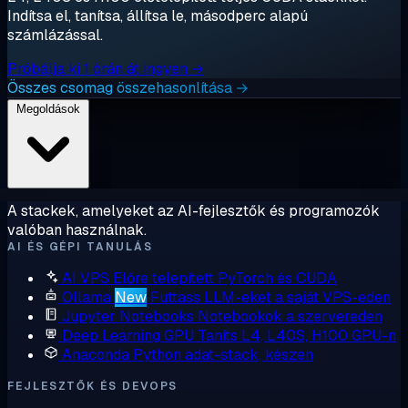
Indítsa el, tanítsa, állítsa le, másodperc alapú
számlázással.
Próbálja ki 1 órán át ingyen →
Összes csomag összehasonlítása →
Megoldások
A stackek, amelyeket az AI-fejlesztők és programozók
valóban használnak.
AI ÉS GÉPI TANULÁS
AI VPS
Előre telepített PyTorch és CUDA
Ollama
New
Futtass LLM-eket a saját VPS-eden
Jupyter Notebooks
Notebookok a szervereden
Deep Learning GPU
Taníts L4, L40S, H100 GPU-n
Anaconda
Python adat-stack, készen
FEJLESZTŐK ÉS DEVOPS