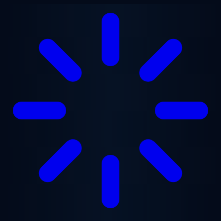
Ugrás a fő tartalomra