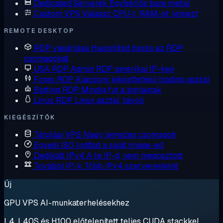
Dedicated Serverek
Egybérlős bare metal
Custom VPS
Válassz CPU-t, RAM-ot, lemezt
REMOTE DESKTOP
RDP vásárlása
Hasonlítsd össze az RDP
csomagokat
USA RDP
Admin RDP amerikai IP-ken
Forex RDP
Alacsony késleltetésű trading asztal
Botting RDP
Mindig fut a botjainak
Linux RDP
Linux asztal, távoli
KIEGÉSZÍTŐK
Tárolási VPS
Nagy lemezes csomagok
Egyedi ISO
Indítsd a saját image-ed
Dedikált IPv4
A te IP-d, nem megosztott
További IP-k
Több IPv4 szerverenként
Új
GPU VPS AI-munkaterhelésekhez
L4, L40S és H100 előtelepített teljes CUDA stackkel.