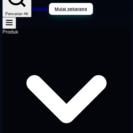
Masuk
Mulai sekarang
⌘K
Pencarian
Produk