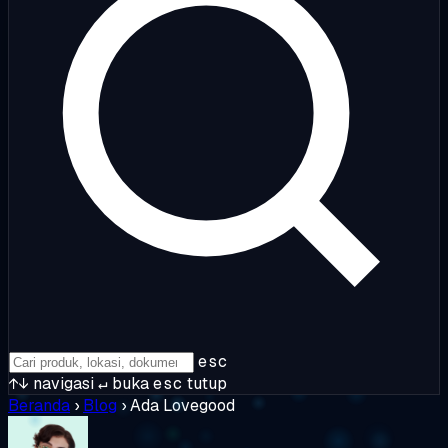
esc
↑↓
navigasi
↵
buka
esc
tutup
Beranda
›
Blog
›
Ada Lovegood