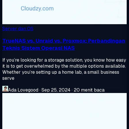
Server dan OS
TrueNAS vs. Unraid vs. Proxmox: Perbandingan
Teknis Sistem Operasi NAS
If you’re looking for a storage solution, you know how easy
it is to get overwhelmed by the multiple options available.
Whether you’re setting up a home lab, a small business
serve
Ada Lovegood
·
Sep 25, 2024
·
20 menit baca