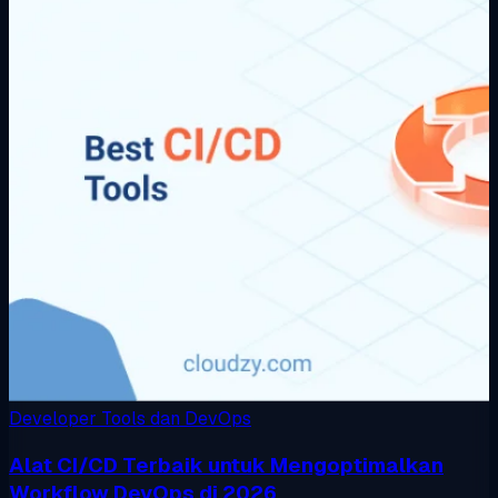
Developer Tools dan DevOps
Alat CI/CD Terbaik untuk Mengoptimalkan
Workflow DevOps di 2026