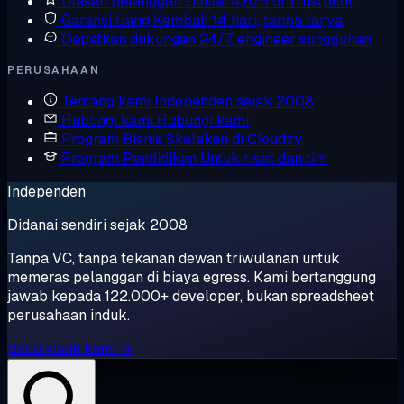
Ulasan pelanggan
Dinilai 4,6/5 di Trustpilot
Garansi Uang Kembali
14 hari, tanpa tanya
Dapatkan dukungan
24/7, engineer sungguhan
PERUSAHAAN
Tentang kami
Independen sejak 2008
Hubungi kami
Hubungi kami
Program Bisnis
Skalakan di Cloudzy
Program Pendidikan
Untuk riset dan tim
Independen
Didanai sendiri sejak 2008
Tanpa VC, tanpa tekanan dewan triwulanan untuk
memeras pelanggan di biaya egress. Kami bertanggung
jawab kepada 122.000+ developer, bukan spreadsheet
perusahaan induk.
Baca kisah kami →