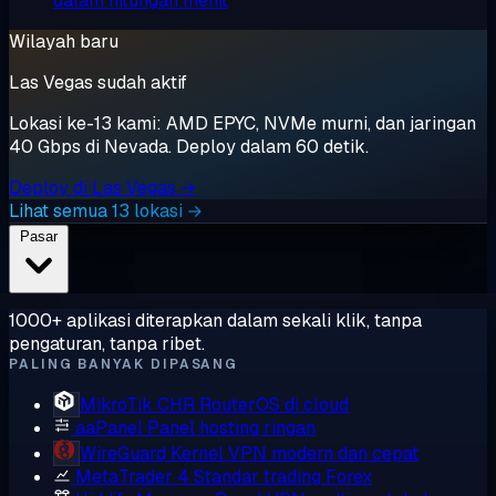
dalam hitungan menit
Wilayah baru
Las Vegas sudah aktif
Lokasi ke-13 kami: AMD EPYC, NVMe murni, dan jaringan
40 Gbps di Nevada. Deploy dalam 60 detik.
Deploy di Las Vegas →
Lihat semua 13 lokasi →
Pasar
1000+ aplikasi diterapkan dalam sekali klik, tanpa
pengaturan, tanpa ribet.
PALING BANYAK DIPASANG
MikroTik CHR
RouterOS di cloud
aaPanel
Panel hosting ringan
WireGuard
Kernel VPN modern dan cepat
MetaTrader 4
Standar trading Forex