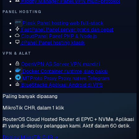
Hiddify Manager
Panel VPN multi-protokol
PANEL HOSTING
Plesk
Panel hosting web full-stack
FastPanel
Panel server gratis dan cepat
CloudPanel
Panel PHP & Node.js
cPanel
Panel hosting klasik
VPN & ALAT
OpenVPN AS
Server VPN mandiri
Docker
Container runtime, siap pakai
MTProto Proxy
Proxy native Telegram
BlueStacks
Aplikasi Android di VPS
Paling banyak dipasang
MikroTik CHR, dalam 1 klik
RouterOS Cloud Hosted Router di EPYC + NVMe. Aplikasi
#1 yang di-deploy pelanggan kami. Aktif dalam 60 detik.
Deploy MikroTik CHR →