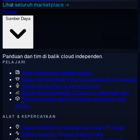
Lihat seluruh marketplace →
Harga
Sumber Daya
Panduan dan tim di balik cloud independen.
PELAJARI
Blog
Panduan & catatan teknik
Basis pengetahuan
Tutorial langkah demi langkah
Ruang Berita
Pers & pengumuman
Bandingkan penyedia
Cloudzy vs alternatif lain
Semua sumber daya
Panduan, dokumen, alat,
berita
ALAT & KEPERCAYAAN
Kaca Reflektif
Uji jaringan kami dari IP Anda
Status layanan
Uptime waktu nyata