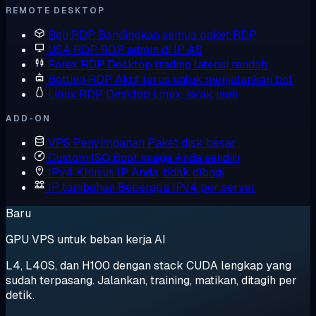
REMOTE DESKTOP
Beli RDP
Bandingkan semua paket RDP
USA RDP
RDP admin di IP AS
Forex RDP
Desktop trading latensi rendah
Botting RDP
Aktif terus untuk menjalankan bot
Linux RDP
Desktop Linux, jarak jauh
ADD-ON
VPS Penyimpanan
Paket disk besar
Custom ISO
Boot image Anda sendiri
IPv4 Khusus
IP Anda, tidak dibagi
IP tambahan
Beberapa IPv4 per server
Baru
GPU VPS untuk beban kerja AI
L4, L40S, dan H100 dengan stack CUDA lengkap yang
sudah terpasang. Jalankan, training, matikan, ditagih per
detik.