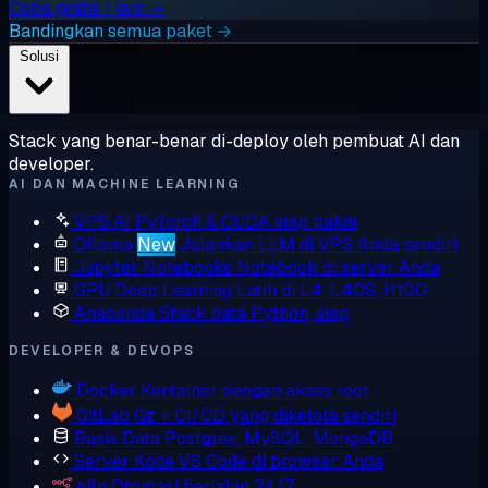
Coba gratis 1 jam →
Bandingkan semua paket →
Solusi
Stack yang benar-benar di-deploy oleh pembuat AI dan
developer.
AI DAN MACHINE LEARNING
VPS AI
PyTorch & CUDA siap pakai
Ollama
New
Jalankan LLM di VPS Anda sendiri
Jupyter Notebooks
Notebook di server Anda
GPU Deep Learning
Latih di L4, L40S, H100
Anaconda
Stack data Python, siap
DEVELOPER & DEVOPS
Docker
Kontainer dengan akses root
GitLab
Git + CI/CD yang dikelola sendiri
Basis Data
Postgres, MySQL, MongoDB
Server Kode
VS Code di browser Anda
n8n
Otomasi berjalan 24/7