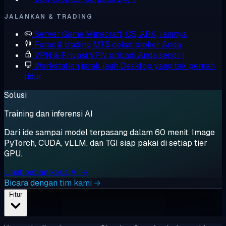
JALANKAN & TRADING
Server Game
Minecraft, CS, ARK, lainnya
Forex & trading
MT5 dekat broker Anda
VPN & Privasi
VPN pribadi Anda sendiri
Workstation jarak jauh
Desktop yang tak pernah
tidur
Solusi
Training dan inferensi AI
Dari ide sampai model terpasang dalam 60 menit. Image
PyTorch, CUDA, vLLM, dan TGI siap pakai di setiap tier
GPU.
Lihat beban kerja AI →
Bicara dengan tim kami →
Fitur