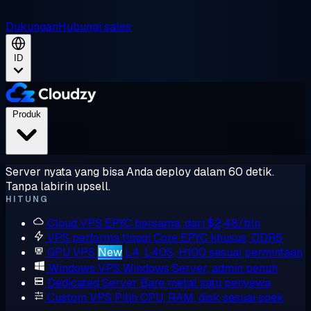
Dukungan
Hubungi sales
ID
Produk
Server nyata yang bisa Anda deploy dalam 60 detik.
Tanpa labirin upsell.
HITUNG
Cloud VPS
EPYC bersama, dari $2,48/bln
VPS performa tinggi
Core EPYC khusus, DDR5
GPU VPS
New
L4, L40S, H100 sesuai permintaan
Windows VPS
Windows Server, admin penuh
Dedicated Server
Bare metal satu penyewa
Custom VPS
Pilih CPU, RAM, disk sesuai spek