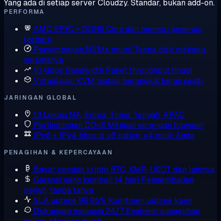
Yang ada di setiap server Cloudzy. Standar, bukan add-on.
PERFORMA
AMD EPYC + DDR5
Core dan memori generasi
terbaru
Penyimpanan NVMe murni
Tanpa disk mekanis,
selamanya
10 Gbps Bandwidth
Paket throughput tinggi
Virtualisasi KVM
Isolasi perangkat keras sejati
JARINGAN GLOBAL
13 Lokasi
NA, Eropa, Timur Tengah, APAC
Perlindungan DDoS
Mitigasi serangan bawaan
IPv6 + IPv4 khusus
v6 native, v4 milik Anda
PENAGIHAN & KEPERCAYAAN
Bayar dengan kripto
BTC, XMR, USDT, dan lainnya
Garansi uang kembali 14 hari
Pengembalian
penuh, tanpa tanya
SLA uptime 99,95%
Komitmen uptime kami
Dukungan manusia 24/7
Engineer sungguhan,