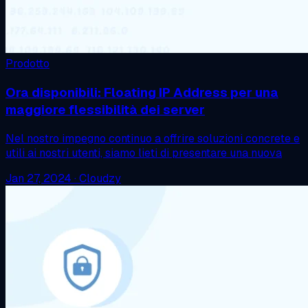
Prodotto
Ora disponibili: Floating IP Address per una
maggiore flessibilità dei server
Nel nostro impegno continuo a offrire soluzioni concrete e
utili ai nostri utenti, siamo lieti di presentare una nuova
Jan 27, 2024
·
Cloudzy