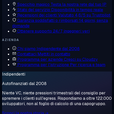
Specchio magico
Testa la nostra rete dal tuo IP
Stato del servizio
Disponibilità in tempo reale
Recensioni dei clienti
Valutato 4,6/5 su Trustpilot
Garanzia soddisfatti o rimborsati
14 giorni, senza
domande
Ottenere supporto
24/7, ingegneri veri
AZIENDA
Chi siamo
Indipendente dal 2008
Contattaci
Mettiti in contatto
Programma per aziende
Cresci su Cloudzy
Programma per l'istruzione
Per ricerca e team
Indipendenti
Autofinanziati dal 2008
Niente VC, niente pressioni trimestrali del consiglio per
spremere i clienti sull'egress. Rispondiamo a oltre 122.000
sviluppatori, non al foglio di calcolo di una capogruppo.
Scopri la nostra storia →