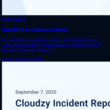
Infrastruttura
Cloudzy è ora attiva a Sydney
Per la grande richiesta dei nostri utenti nella regione
APAC (Asia-Pacifico), in particolare in Australia, Nuova
Zelanda e Oceania, abbiamo
Apr 12, 2026
·
Cloudzy