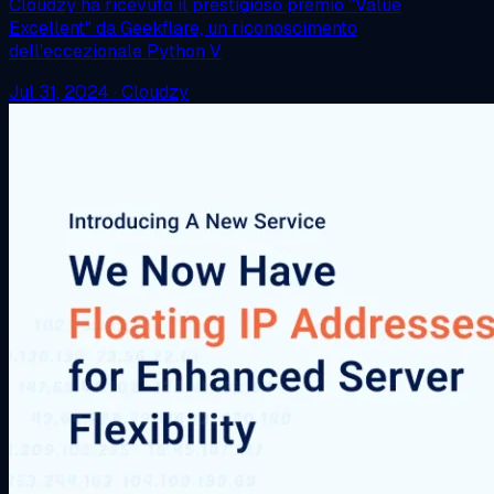
Cloudzy ha ricevuto il prestigioso premio "Value
Excellent" da Geekflare, un riconoscimento
dell'eccezionale Python V
Jul 31, 2024
·
Cloudzy