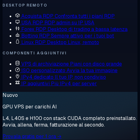
DESKTOP REMOTO
Acquista RDP
Confronta tutti i piani RDP
USA RDP
RDP admin su IP USA
Forex RDP
Desktop di trading a bassa latenza
Botting RDP
Sempre attivo per i tuoi bot
Linux RDP
Desktop Linux, remoto
COMPONENTI AGGIUNTIVI
VPS di archiviazione
Piani con disco grande
ISO personalizzato
Avvia la tua immagine
IPv4 dedicato
Il tuo IP, non condiviso
IP aggiuntivi
Più IPv4 per server
Nuovo
GPU VPS per carichi AI
L4, L40S e H100 con stack CUDA completo preinstallato.
Avvia, allena, ferma, fatturazione al secondo.
Provala gratis per 1 ora →