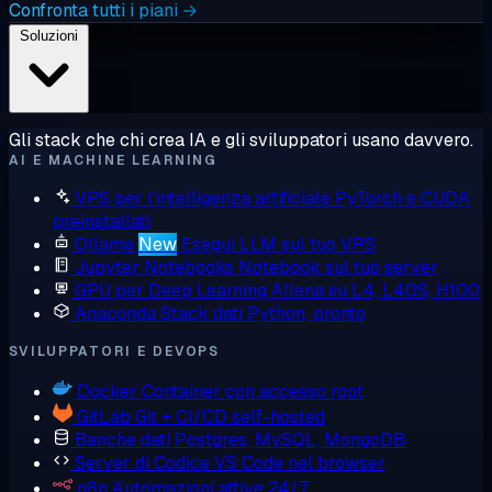
Confronta tutti i piani →
Soluzioni
Gli stack che chi crea IA e gli sviluppatori usano davvero.
AI E MACHINE LEARNING
VPS per l'intelligenza artificiale
PyTorch e CUDA
preinstallati
Ollama
New
Esegui LLM sul tuo VPS
Jupyter Notebooks
Notebook sul tuo server
GPU per Deep Learning
Allena su L4, L40S, H100
Anaconda
Stack dati Python, pronto
SVILUPPATORI E DEVOPS
Docker
Container con accesso root
GitLab
Git + CI/CD self-hosted
Banche dati
Postgres, MySQL, MongoDB
Server di Codice
VS Code nel browser
n8n
Automazioni attive 24/7