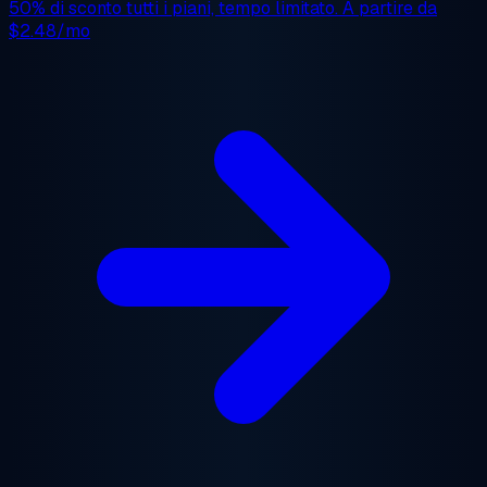
50% di sconto
tutti i piani, tempo limitato. A partire da
$2.48/mo