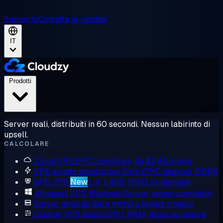
Supporto
Contatta le vendite
IT
Prodotti
Server reali, distribuiti in 60 secondi. Nessun labirinto di
upsell.
CALCOLARE
Cloud VPS
EPYC condiviso, da $2,48/mese
VPS ad alte prestazioni
Core EPYC dedicati, DDR5
GPU VPS
New
L4, L40S, H100 on demand
Windows VPS
Windows Server, admin completo
Server dedicati
Bare metal a tenant singolo
Custom VPS
Scegli CPU, RAM, disco su misura