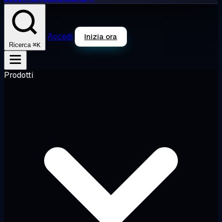
Accedi
Inizia ora
⌘K
Ricerca
Prodotti