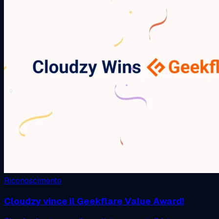
Riconoscimento
Cloudzy vince il Geekflare Value Award!