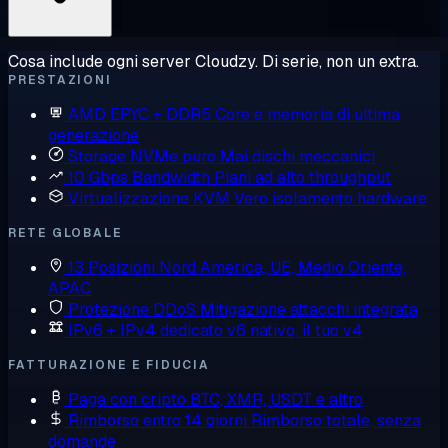
Cosa include ogni server Cloudzy. Di serie, non un extra.
PRESTAZIONI
AMD EPYC + DDR5
Core e memoria di ultima
generazione
Storage NVMe puro
Mai dischi meccanici
10 Gbps Bandwidth
Piani ad alto throughput
Virtualizzazione KVM
Vero isolamento hardware
RETE GLOBALE
13 Posizioni
Nord America, UE, Medio Oriente,
APAC
Protezione DDoS
Mitigazione attacchi integrata
IPv6 + IPv4 dedicato
v6 nativo, il tuo v4
FATTURAZIONE E FIDUCIA
Paga con cripto
BTC, XMR, USDT e altro
Rimborso entro 14 giorni
Rimborso totale, senza
domande