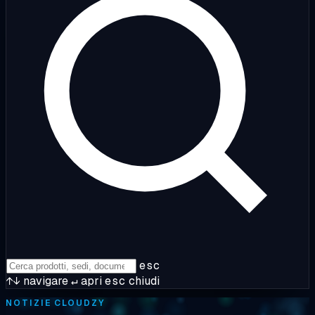
esc
↑↓
navigare
↵
apri
esc
chiudi
NOTIZIE CLOUDZY