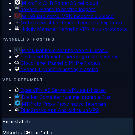
MikroTik CHR
RouterOS nel cloud
aaPanel
Pannello hosting leggero
WireGuard
Kernel VPN moderno e veloce
MetaTrader 4
Lo standard per il trading Forex
Hiddify Manager
Pannello VPN multi-protocollo
PANNELLI DI HOSTING
Plesk
Pannello hosting web full-stack
FastPanel
Pannello server gratuito e veloce
CloudPanel
Pannello PHP e Node.js
cPanel
Il pannello hosting classico
VPN E STRUMENTI
OpenVPN AS
Server VPN self-hosted
Docker
Container runtime, pronto all'uso
MTProto Proxy
Proxy nativo Telegram
BlueStacks
App Android su un VPS
Più installati
MikroTik CHR, in 1 clic