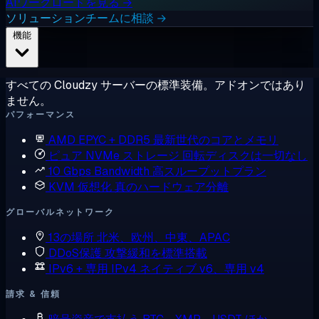
AIワークロードを見る →
ソリューションチームに相談 →
機能
すべての Cloudzy サーバーの標準装備。アドオンではあり
ません。
パフォーマンス
AMD EPYC + DDR5
最新世代のコアとメモリ
ピュア NVMe ストレージ
回転ディスクは一切なし
10 Gbps Bandwidth
高スループットプラン
KVM 仮想化
真のハードウェア分離
グローバルネットワーク
13の場所
北米、欧州、中東、APAC
DDoS保護
攻撃緩和を標準搭載
IPv6 + 専用 IPv4
ネイティブ v6、専用 v4
請求 & 信頼