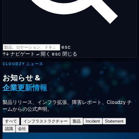
esc
↑↓
ナビゲート
↵
開く
esc
閉じる
CLOUDZY ニュース
お知らせ &
企業更新情報
製品リリース、インフラ拡張、障害レポート、Cloudzy チ
ームからの公式声明。
すべて
インフラストラクチャー
製品
Incident
Statement
認識
会社