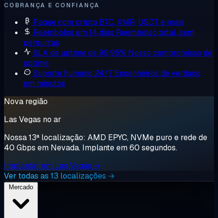
COBRANÇA E CONFIANÇA
Pague com cripto
BTC, XMR, USDT e mais
Reembolso em 14 dias
Reembolso total, sem
perguntas
SLA de uptime de 99,95%
Nosso compromisso de
uptime
Suporte humano 24/7
Engenheiros de verdade,
em minutos
Nova região
Las Vegas no ar
Nossa 13ª localização: AMD EPYC, NVMe puro e rede de
40 Gbps em Nevada. Implante em 60 segundos.
Implantar em Las Vegas →
Ver todas as 13 localizações →
Mercado