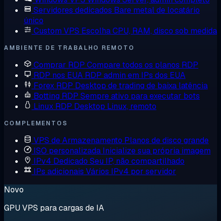
Servidores dedicados
Bare metal de locatário
único
Custom VPS
Escolha CPU, RAM, disco sob medida
AMBIENTE DE TRABALHO REMOTO
Comprar RDP
Compare todos os planos RDP
RDP nos EUA
RDP admin em IPs dos EUA
Forex RDP
Desktop de trading de baixa latência
Botting RDP
Sempre ativo para executar bots
Linux RDP
Desktop Linux, remoto
COMPLEMENTOS
VPS de Armazenamento
Planos de disco grande
ISO personalizada
Inicialize sua própria imagem
IPv4 Dedicado
Seu IP, não compartilhado
IPs adicionais
Vários IPv4 por servidor
Novo
GPU VPS para cargas de IA