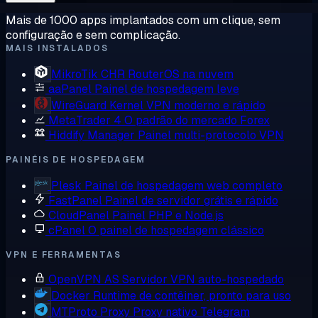
Mais de 1000 apps implantados com um clique, sem
configuração e sem complicação.
MAIS INSTALADOS
MikroTik CHR
RouterOS na nuvem
aaPanel
Painel de hospedagem leve
WireGuard
Kernel VPN moderno e rápido
MetaTrader 4
O padrão do mercado Forex
Hiddify Manager
Painel multi-protocolo VPN
PAINÉIS DE HOSPEDAGEM
Plesk
Painel de hospedagem web completo
FastPanel
Painel de servidor grátis e rápido
CloudPanel
Painel PHP e Node.js
cPanel
O painel de hospedagem clássico
VPN E FERRAMENTAS
OpenVPN AS
Servidor VPN auto-hospedado
Docker
Runtime de contêiner, pronto para uso
MTProto Proxy
Proxy nativo Telegram