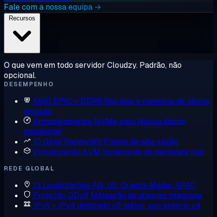
Fale com a nossa equipa →
Recursos
O que vem em todo servidor Cloudzy. Padrão, não
opcional.
DESEMPENHO
AMD EPYC + DDR5
Núcleos e memória de última
geração
Armazenamento NVMe puro
Nunca discos
mecânicos
10 Gbps Bandwidth
Planos de alta vazão
Virtualização KVM
Isolamento de hardware real
REDE GLOBAL
13 Localizações
AN, UE, Oriente Médio, APAC
Proteção DDoS
Mitigação de ataques integrada
IPv6 + IPv4 dedicado
v6 nativo, seu próprio v4