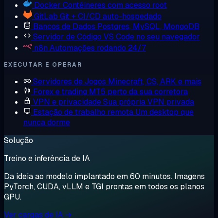
Docker
Contêineres com acesso root
GitLab
Git + CI/CD auto-hospedado
Bancos de Dados
Postgres, MySQL, MongoDB
Servidor de Código
VS Code no seu navegador
n8n
Automações rodando 24/7
EXECUTAR E OPERAR
Servidores de Jogos
Minecraft, CS, ARK e mais
Forex e trading
MT5 perto da sua corretora
VPN e privacidade
Sua própria VPN privada
Estação de trabalho remota
Um desktop que
nunca dorme
Solução
Treino e inferência de IA
Da ideia ao modelo implantado em 60 minutos. Imagens
PyTorch, CUDA, vLLM e TGI prontas em todos os planos
GPU.
Ver cargas de IA →