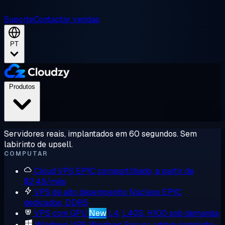
Suporte
Contactar vendas
PT
Produtos
Servidores reais, implantados em 60 segundos. Sem
labirinto de upsell.
COMPUTAR
Cloud VPS
EPYC compartilhado, a partir de
$2,48/mês
VPS de alto desempenho
Núcleos EPYC
dedicados, DDR5
VPS com GPU
New
L4, L40S, H100 sob demanda
Windows VPS
Windows Server, admin completo