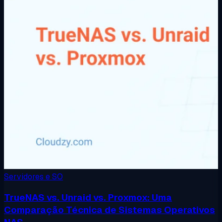
Servidores e SO
TrueNAS vs. Unraid vs. Proxmox: Uma
Comparação Técnica de Sistemas Operativos