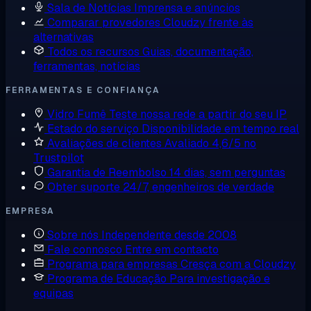
Sala de Notícias
Imprensa e anúncios
Comparar provedores
Cloudzy frente às
alternativas
Todos os recursos
Guias, documentação,
ferramentas, notícias
FERRAMENTAS E CONFIANÇA
Vidro Fumê
Teste nossa rede a partir do seu IP
Estado do serviço
Disponibilidade em tempo real
Avaliações de clientes
Avaliado 4,6/5 no
Trustpilot
Garantia de Reembolso
14 dias, sem perguntas
Obter suporte
24/7, engenheiros de verdade
EMPRESA
Sobre nós
Independente desde 2008
Fale connosco
Entre em contacto
Programa para empresas
Cresça com a Cloudzy
Programa de Educação
Para investigação e
equipas