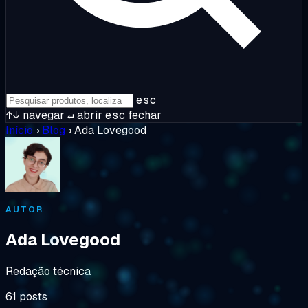
esc
↑↓
navegar
↵
abrir
esc
fechar
Início
›
Blog
›
Ada Lovegood
AUTOR
Ada Lovegood
Redação técnica
61 posts