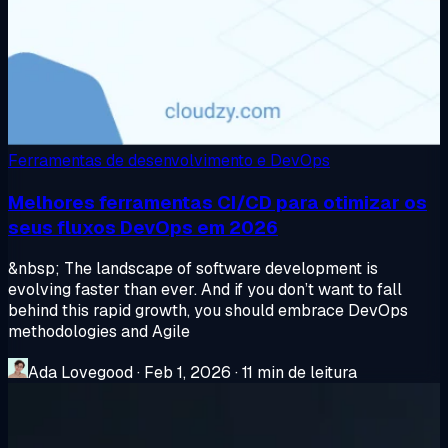
Ferramentas de desenvolvimento e DevOps
Melhores ferramentas CI/CD para otimizar os
seus fluxos DevOps em 2026
&nbsp; The landscape of software development is
evolving faster than ever. And if you don’t want to fall
behind this rapid growth, you should embrace DevOps
methodologies and Agile
Ada Lovegood
·
Feb 1, 2026
·
11 min de leitura