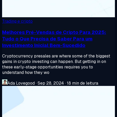
Trading e cripto
Melhores Pré-Vendas de Cripto Para 2025:
Tudo o Que Precisa de Saber Para um
Investimento Inicial Bem-Sucedido
Cryptocurrency presales are where some of the biggest
gains in crypto investing can happen. But getting in on
these early-stage opportunities requires you to
understand how they wo
Ada Lovegood
·
Sep 28, 2024
·
18 min de leitura