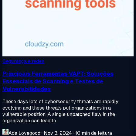
Segurança e redes
Principais Ferramentas VAPT: Soluções
Essenciais de Scanning e Testes de
Vulnerabilidades
These days lots of cybersecurity threats are rapidly
evolving and these threats put organizations in a
vulnerable position. A single unpatched flaw in the
organization can lead to
Ada Lovegood
·
Nov 3, 2024
·
10 min de leitura