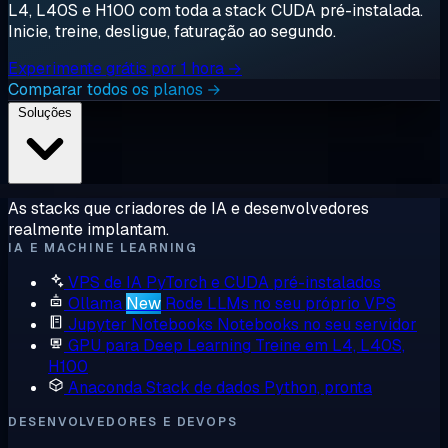
L4, L40S e H100 com toda a stack CUDA pré-instalada.
Inicie, treine, desligue, faturação ao segundo.
Experimente grátis por 1 hora →
Comparar todos os planos →
Soluções
As stacks que criadores de IA e desenvolvedores
realmente implantam.
IA E MACHINE LEARNING
VPS de IA
PyTorch e CUDA pré-instalados
Ollama
New
Rode LLMs no seu próprio VPS
Jupyter Notebooks
Notebooks no seu servidor
GPU para Deep Learning
Treine em L4, L40S,
H100
Anaconda
Stack de dados Python, pronta
DESENVOLVEDORES E DEVOPS