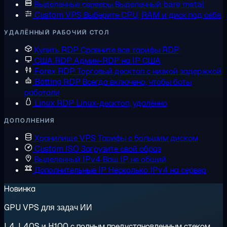
Выделенные серверы
Выделенный bare metal
Custom VPS
Выберите CPU, RAM и диск под себя
УДАЛЁННЫЙ РАБОЧИЙ СТОЛ
Купить RDP
Сравните все тарифы RDP
США RDP
Админ-RDP на IP США
Forex RDP
Торговый десктоп с низкой задержкой
Botting RDP
Всегда включено, чтобы боты
работали
Linux RDP
Linux-десктоп, удалённо
ДОПОЛНЕНИЯ
Хранилище VPS
Тарифы с большим диском
Custom ISO
Загрузите свой образ
Выделенный IPv4
Ваш IP, не общий
Дополнительные IP
Несколько IPv4 на сервер
Новинка
GPU VPS для задач ИИ
L4, L40S и H100 с полным предустановленным стеком