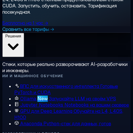
CUDA. Запустить, обучить, остановить. Тарификация
посекундная.
Бесплатно на 1 час →
Сравнить все тарифы →
Решения
Стеки, которые реально разворачивают AI-разработчики
и инженеры.
ИИ И МАШИННОЕ ОБУЧЕНИЕ
ВПС для искусственного интеллекта
Готовые
PyTorch и CUDA
Ollama
New
Запускайте LLM на своём VPS
Jupyter Notebooks
Notebooks на вашем сервере
GPU для Deep Learning
Обучайте на L4, L40S,
H100
Anaconda
Python-стек для данных, готов