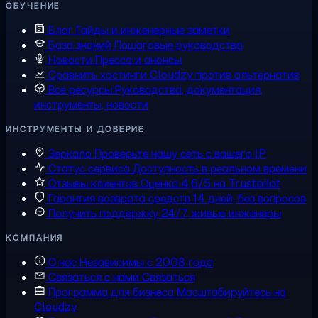
ОБУЧЕНИЕ
Блог
Гайды и инженерные заметки
База знаний
Пошаговые руководства
Новости
Пресса и анонсы
Сравнить хостинги
Cloudzy против альтернатив
Все ресурсы
Руководства, документация,
инструменты, новости
ИНСТРУМЕНТЫ И ДОВЕРИЕ
Зеркало
Проверьте нашу сеть с вашего IP
Статус сервиса
Доступность в реальном времени
Отзывы клиентов
Оценка 4,6/5 на Trustpilot
Гарантия возврата средств
14 дней, без вопросов
Получить поддержку
24/7, живые инженеры
КОМПАНИЯ
О нас
Независимы с 2008 года
Связаться с нами
Связаться
Программа для бизнеса
Масштабируйтесь на
Cloudzy