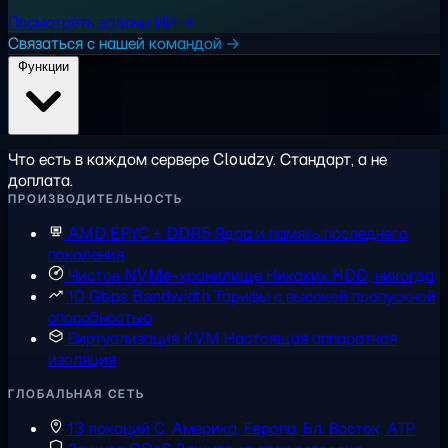
Посмотреть задачи ИИ →
Связаться с нашей командой →
Функции
Что есть в каждом сервере Cloudzy. Стандарт, а не
доплата.
ПРОИЗВОДИТЕЛЬНОСТЬ
AMD EPYC + DDR5
Ядра и память последнего
поколения
Чистое NVMe-хранилище
Никаких HDD, никогда
10 Gbps Bandwidth
Тарифы с высокой пропускной
способностью
Виртуализация KVM
Настоящая аппаратная
изоляция
ГЛОБАЛЬНАЯ СЕТЬ
13 локаций
С. Америка, Европа, Бл. Восток, АТР