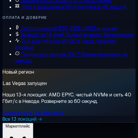
Защита DDoS
Защита от атак встроена
IPv6 + выделенный IPv4
Нативный v6, ваш v4
ОПЛАТА И ДОВЕРИЕ
Оплата криптой
BTC, XMR, USDT и другие
Возврат за 14 дней
Полный возврат, без вопросов
SLA доступности 99,95 %
Наша гарантия
аптайма
Поддержка людьми 24/7
Живые инженеры, за
минуты
Новый регион
Las Vegas запущен
Наша 13-я локация: AMD EPYC, чистый NVMe и сеть 40
Гбит/с в Неваде. Разверните за 60 секунд.
Развернуть в Лас-Вегасе →
Все 13 локаций →
Маркетплейс