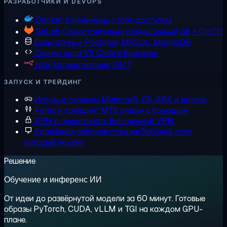
РАЗРАБОТЧИКИ И DEVOPS
Docker
Контейнеры с root-доступом
GitLab
Самостоятельно размещенный Git + CI/CD
Базы данных
Postgres, MySQL, MongoDB
Сервер кода
VS Code в браузере
n8n
Автоматизации 24/7
ЗАПУСК И ТРЕЙДИНГ
Игровые серверы
Minecraft, CS, ARK и другое
Forex и трейдинг
MT5 рядом с брокером
VPN и приватность
Ваш личный VPN
Удалённая рабочая станция
Рабочий стол,
который не спит
Решение
Обучение и инференс ИИ
От идеи до развёрнутой модели за 60 минут. Готовые
образы PyTorch, CUDA, vLLM и TGI на каждом GPU-
плане.