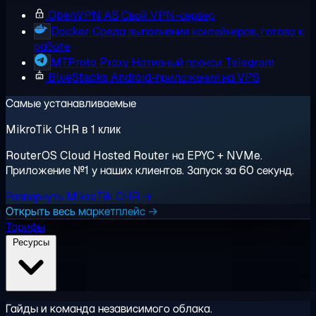
OpenVPN AS
Свой VPN-сервер
Docker
Среда выполнения контейнеров, готова к
работе
MTProto Proxy
Нативный прокси Telegram
BlueStacks
Android-приложения на VPS
Самые устанавливаемые
MikroTik CHR в 1 клик
RouterOS Cloud Hosted Router на EPYC + NVMe.
Приложение №1 у наших клиентов. Запуск за 60 секунд.
Развернуть MikroTik CHR →
Открыть весь маркетплейс →
Тарифы
Ресурсы
Гайды и команда независимого облака.