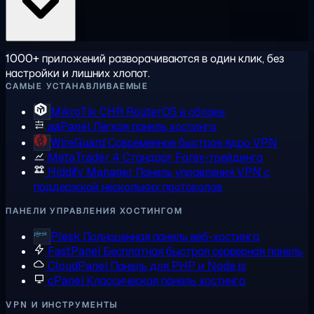
1000+ приложений разворачиваются в один клик, без
настройки и лишних хлопот.
САМЫЕ УСТАНАВЛИВАЕМЫЕ
MikroTik CHR
RouterOS в облаке
aaPanel
Лёгкая панель хостинга
WireGuard
Современное быстрое ядро VPN
MetaTrader 4
Стандарт Forex-трейдинга
Hiddify Manager
Панель управления VPN с
поддержкой нескольких протоколов
ПАНЕЛИ УПРАВЛЕНИЯ ХОСТИНГОМ
Plesk
Полноценная панель веб-хостинга
FastPanel
Бесплатная быстрая серверная панель
CloudPanel
Панель для PHP и Node.js
cPanel
Классическая панель хостинга
VPN И ИНСТРУМЕНТЫ