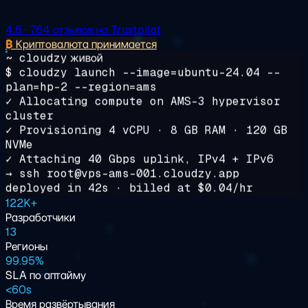
4.6
· 764 отзывов на Trustpilot
₿
Криптовалюта принимается
~ cloudzy
живой
$
cloudzy
launch
--image=ubuntu-24.04 --
plan=hp-2 --region=ams
✓ Allocating compute on AMS-3 hypervisor
cluster
✓ Provisioning 4 vCPU · 8 GB RAM · 120 GB
NVMe
✓ Attaching 40 Gbps uplink, IPv4 + IPv6
→ ssh root@
vps-ams-001.cloudzy.app
deployed in
42s
· billed at
$0.04/hr
122K+
Разработчики
13
Регионы
99.95%
SLA по аптайму
<
60s
Время развёртывания