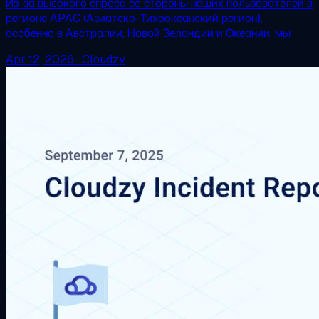
Из-за высокого спроса со стороны наших пользователей в
регионе APAC (Азиатско-Тихоокеанский регион),
особенно в Австралии, Новой Зеландии и Океании, мы
Apr 12, 2026
·
Cloudzy