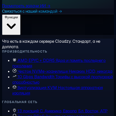
Посмотреть задачи ИИ →
Связаться с нашей командой →
Функции
Что есть в каждом сервере Cloudzy. Стандарт, а не
доплата.
ПРОИЗВОДИТЕЛЬНОСТЬ
AMD EPYC + DDR5
Ядра и память последнего
поколения
Чистое NVMe-хранилище
Никаких HDD, никогда
10 Gbps Bandwidth
Тарифы с высокой пропускной
способностью
Виртуализация KVM
Настоящая аппаратная
изоляция
ГЛОБАЛЬНАЯ СЕТЬ
13 локаций
С. Америка, Европа, Бл. Восток, АТР