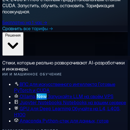
CUDA. Запустить, обучить, остановить. Тарификация
посекундная.
Бесплатно на 1 час →
Сравнить все тарифы →
Решения
Стеки, которые реально разворачивают AI-разработчики
и инженеры.
ИИ И МАШИННОЕ ОБУЧЕНИЕ
ВПС для искусственного интеллекта
Готовые
PyTorch и CUDA
Ollama
New
Запускайте LLM на своём VPS
Jupyter Notebooks
Notebooks на вашем сервере
GPU для Deep Learning
Обучайте на L4, L40S,
H100
Anaconda
Python-стек для данных, готов