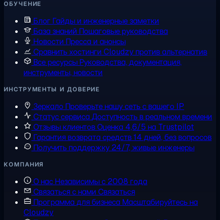
ОБУЧЕНИЕ
Блог
Гайды и инженерные заметки
База знаний
Пошаговые руководства
Новости
Пресса и анонсы
Сравнить хостинги
Cloudzy против альтернатив
Все ресурсы
Руководства, документация,
инструменты, новости
ИНСТРУМЕНТЫ И ДОВЕРИЕ
Зеркало
Проверьте нашу сеть с вашего IP
Статус сервиса
Доступность в реальном времени
Отзывы клиентов
Оценка 4,6/5 на Trustpilot
Гарантия возврата средств
14 дней, без вопросов
Получить поддержку
24/7, живые инженеры
КОМПАНИЯ
О нас
Независимы с 2008 года
Связаться с нами
Связаться
Программа для бизнеса
Масштабируйтесь на
Cloudzy