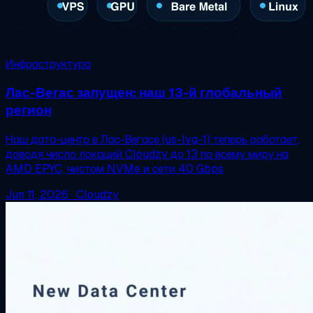
Инфраструктура
Лас-Вегас запущен: наш 13-й глобальный
регион
Наш дата-центр в Лас-Вегасе (us-lvg-1) теперь работает,
доводя число локаций Cloudzy до 13 по всему миру на
AMD EPYC, чистом NVMe и сети 40 Gbps
Jun 11, 2026
·
Cloudzy