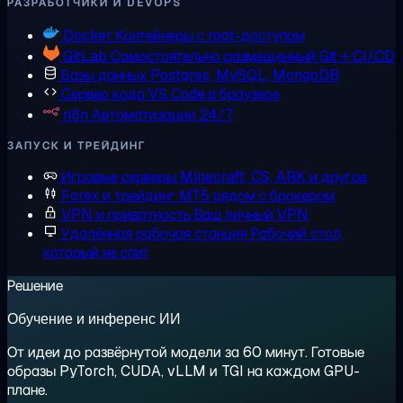
РАЗРАБОТЧИКИ И DEVOPS
Docker
Контейнеры с root-доступом
GitLab
Самостоятельно размещенный Git + CI/CD
Базы данных
Postgres, MySQL, MongoDB
Сервер кода
VS Code в браузере
n8n
Автоматизации 24/7
ЗАПУСК И ТРЕЙДИНГ
Игровые серверы
Minecraft, CS, ARK и другое
Forex и трейдинг
MT5 рядом с брокером
VPN и приватность
Ваш личный VPN
Удалённая рабочая станция
Рабочий стол,
который не спит
Решение
Обучение и инференс ИИ
От идеи до развёрнутой модели за 60 минут. Готовые
образы PyTorch, CUDA, vLLM и TGI на каждом GPU-
плане.