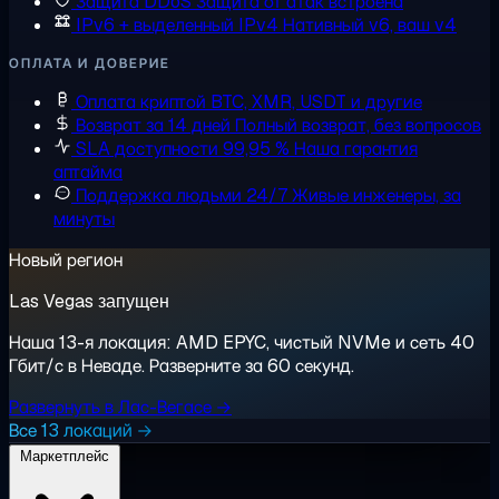
Защита DDoS
Защита от атак встроена
IPv6 + выделенный IPv4
Нативный v6, ваш v4
ОПЛАТА И ДОВЕРИЕ
Оплата криптой
BTC, XMR, USDT и другие
Возврат за 14 дней
Полный возврат, без вопросов
SLA доступности 99,95 %
Наша гарантия
аптайма
Поддержка людьми 24/7
Живые инженеры, за
минуты
Новый регион
Las Vegas запущен
Наша 13-я локация: AMD EPYC, чистый NVMe и сеть 40
Гбит/с в Неваде. Разверните за 60 секунд.
Развернуть в Лас-Вегасе →
Все 13 локаций →
Маркетплейс