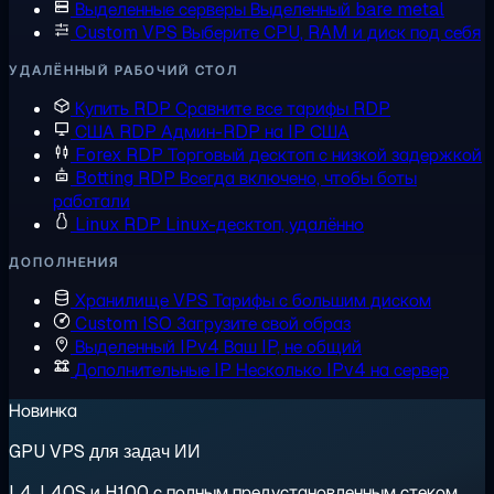
Выделенные серверы
Выделенный bare metal
Custom VPS
Выберите CPU, RAM и диск под себя
УДАЛЁННЫЙ РАБОЧИЙ СТОЛ
Купить RDP
Сравните все тарифы RDP
США RDP
Админ-RDP на IP США
Forex RDP
Торговый десктоп с низкой задержкой
Botting RDP
Всегда включено, чтобы боты
работали
Linux RDP
Linux-десктоп, удалённо
ДОПОЛНЕНИЯ
Хранилище VPS
Тарифы с большим диском
Custom ISO
Загрузите свой образ
Выделенный IPv4
Ваш IP, не общий
Дополнительные IP
Несколько IPv4 на сервер
Новинка
GPU VPS для задач ИИ
L4, L40S и H100 с полным предустановленным стеком