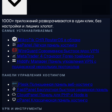
1000+ приложений разворачиваются в один клик, без
настройки и лишних хлопот.
САМЫЕ УСТАНАВЛИВАЕМЫЕ
MikroTik CHR
RouterOS в облаке
aaPanel
Лёгкая панель хостинга
WireGuard
Современное быстрое ядро VPN
MetaTrader 4
Стандарт Forex-трейдинга
Hiddify Manager
Панель управления VPN с
поддержкой нескольких протоколов
ПАНЕЛИ УПРАВЛЕНИЯ ХОСТИНГОМ
Plesk
Полноценная панель веб-хостинга
FastPanel
Бесплатная быстрая серверная панель
CloudPanel
Панель для PHP и Node.js
cPanel
Классическая панель хостинга
VPN И ИНСТРУМЕНТЫ