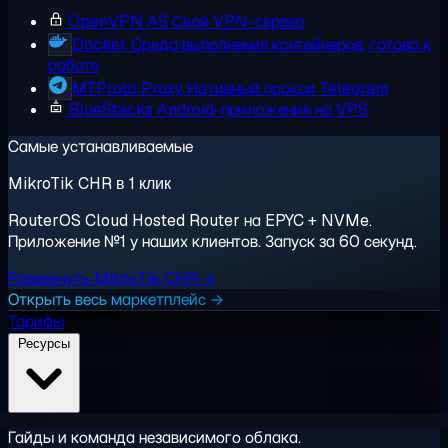
OpenVPN AS
Свой VPN-сервер
Docker
Среда выполнения контейнеров, готова к
работе
MTProto Proxy
Нативный прокси Telegram
BlueStacks
Android-приложения на VPS
Самые устанавливаемые
MikroTik CHR в 1 клик
RouterOS Cloud Hosted Router на EPYC + NVMe.
Приложение №1 у наших клиентов. Запуск за 60 секунд.
Развернуть MikroTik CHR →
Открыть весь маркетплейс →
Тарифы
Ресурсы
Гайды и команда независимого облака.