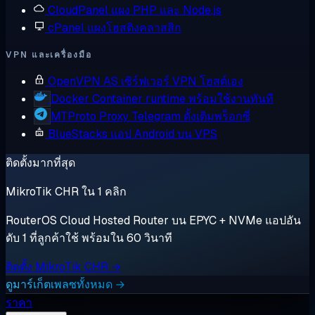
CloudPanel
แผง PHP และ Node.js
cPanel
แผงโฮสติงคลาสสิก
VPN และเครื่องมือ
OpenVPN AS
เซิร์ฟเวอร์ VPN โฮสต์เอง
Docker
Container runtime พร้อมใช้งานทันที
MTProto Proxy
Telegram ดั้งเดิมพร็อกซี่
BlueStacks
แอป Android บน VPS
ติดตั้งมากที่สุด
MikroTik CHR ใน 1 คลิก
RouterOS Cloud Hosted Router บน EPYC + NVMe แอปอัน
ดับ 1 ที่ลูกค้าใช้ พร้อมใน 60 วินาที
ติดตั้ง MikroTik CHR →
ดูมาร์เก็ตเพลซทั้งหมด →
ราคา