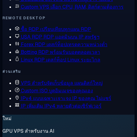
Custom VPS
เลือก CPU, RAM, ดิสก์ตามต้องการ
REMOTE DESKTOP
ซื้อ RDP
เปรียบเทียบทุกแผน RDP
USA RDP
RDP แอดมินบน IP สหรัฐฯ
Forex RDP
เดสก์ท็อปเทรดความหน่วงต่ำ
Botting RDP
พร้อมรันบอตตลอดเวลา
Linux RDP
เดสก์ท็อป Linux ระยะไกล
ส่วนเสริม
VPS สำหรับจัดเก็บข้อมูล
แผนดิสก์ใหญ่
Custom ISO
บูตอิมเมจของคุณเอง
IPv4 แบบเฉพาะเจาะจง
IP ของคุณ ไม่แชร์
IP เพิ่มเติม
IPv4 หลายตัวต่อเซิร์ฟเวอร์
ใหม่
GPU VPS สำหรับงาน AI