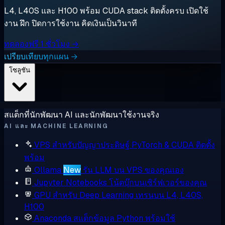
L4, L40S และ H100 พร้อม CUDA stack ติดตั้งครบ เปิดใช้
งาน ฝึก ปิดการใช้งาน คิดเงินเป็นวินาที
ทดลองฟรี 1 ชั่วโมง →
เปรียบเทียบทุกแผน →
โซลูชัน
สแต็กที่นักพัฒนา AI และนักพัฒนาใช้งานจริง
AI และ MACHINE LEARNING
VPS สำหรับปัญญาประดิษฐ์
PyTorch & CUDA ติดตั้ง
พร้อม
Ollama
New
รัน LLM บน VPS ของคุณเอง
Jupyter Notebooks
โน้ตบุ๊กบนเซิร์ฟเวอร์ของคุณ
GPU สำหรับ Deep Learning
เทรนบน L4, L40S,
H100
Anaconda
สแต็กข้อมูล Python พร้อมใช้