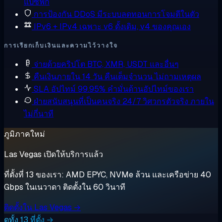
แปซิฟิก
การป้องกัน DDoS
มีระบบลดทอนการโจมตีในตัว
IPv6 + IPv4 เฉพาะ
v6 ดั้งเดิม, v4 ของคุณเอง
การเรียกเก็บเงินและความไว้วางใจ
จ่ายด้วยคริปโต
BTC, XMR, USDT และอื่นๆ
คืนเงินภายใน 14 วัน
คืนเต็มจำนวน ไม่ถามเหตุผล
SLA อัปไทม์ 99.95%
คำมั่นด้านอัปไทม์ของเรา
ฝ่ายสนับสนุนที่เป็นคนจริง 24/7
วิศวกรตัวจริง ภายใน
ไม่กี่นาที
ภูมิภาคใหม่
Las Vegas เปิดให้บริการแล้ว
ที่ตั้งที่ 13 ของเรา: AMD EPYC, NVMe ล้วน และเครือข่าย 40
Gbps ในเนวาดา ติดตั้งใน 60 วินาที
ติดตั้งใน Las Vegas →
ดูทั้ง 13 ที่ตั้ง →