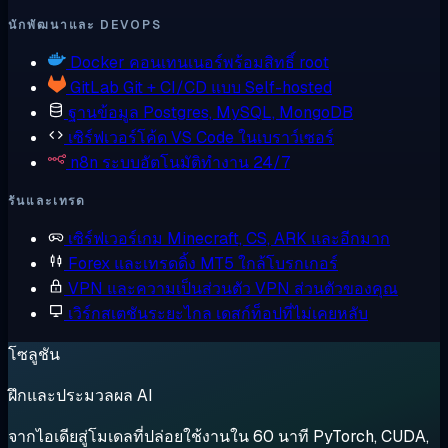
นักพัฒนาและ DEVOPS
Docker
คอนเทนเนอร์พร้อมสิทธิ์ root
GitLab
Git + CI/CD แบบ Self-hosted
ฐานข้อมูล
Postgres, MySQL, MongoDB
เซิร์ฟเวอร์โค้ด
VS Code ในเบราว์เซอร์
n8n
ระบบอัตโนมัติทำงาน 24/7
รันและเทรด
เซิร์ฟเวอร์เกม
Minecraft, CS, ARK และอีกมาก
Forex และเทรดดิ้ง
MT5 ใกล้โบรกเกอร์
VPN และความเป็นส่วนตัว
VPN ส่วนตัวของคุณ
เวิร์กสเตชันระยะไกล
เดสก์ท็อปที่ไม่เคยหลับ
โซลูชัน
ฝึกและประมวลผล AI
จากไอเดียสู่โมเดลที่ปล่อยใช้งานใน 60 นาที PyTorch, CUDA,