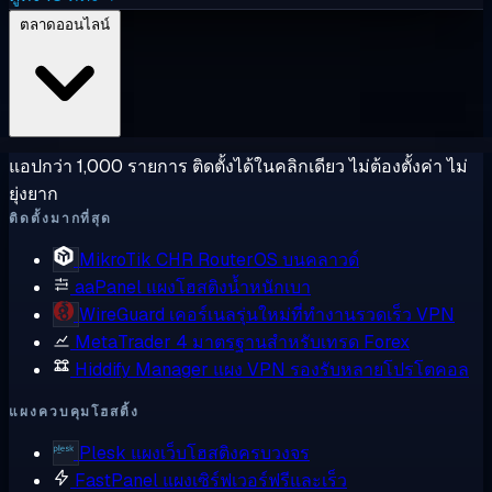
ตลาดออนไลน์
แอปกว่า 1,000 รายการ ติดตั้งได้ในคลิกเดียว ไม่ต้องตั้งค่า ไม่
ยุ่งยาก
ติดตั้งมากที่สุด
MikroTik CHR
RouterOS บนคลาวด์
aaPanel
แผงโฮสติงน้ำหนักเบา
WireGuard
เคอร์เนลรุ่นใหม่ที่ทำงานรวดเร็ว VPN
MetaTrader 4
มาตรฐานสำหรับเทรด Forex
Hiddify Manager
แผง VPN รองรับหลายโปรโตคอล
แผงควบคุมโฮสติ้ง
Plesk
แผงเว็บโฮสติงครบวงจร
FastPanel
แผงเซิร์ฟเวอร์ฟรีและเร็ว