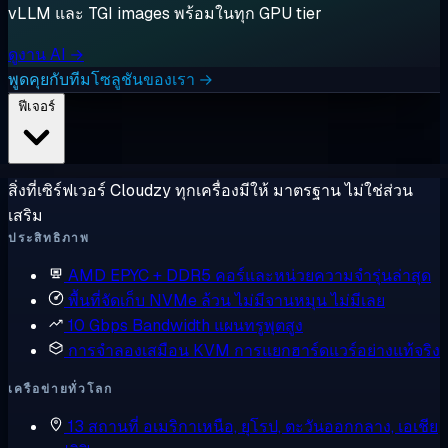
vLLM และ TGI images พร้อมในทุก GPU tier
ดูงาน AI →
พูดคุยกับทีมโซลูชันของเรา →
ฟีเจอร์
สิ่งที่เซิร์ฟเวอร์ Cloudzy ทุกเครื่องมีให้ มาตรฐาน ไม่ใช่ส่วน
เสริม
ประสิทธิภาพ
AMD EPYC + DDR5
คอร์และหน่วยความจำรุ่นล่าสุด
พื้นที่จัดเก็บ NVMe ล้วน
ไม่มีจานหมุน ไม่มีเลย
10 Gbps Bandwidth
แผนทรูพุตสูง
การจำลองเสมือน KVM
การแยกฮาร์ดแวร์อย่างแท้จริง
เครือข่ายทั่วโลก
13 สถานที่
อเมริกาเหนือ, ยุโรป, ตะวันออกกลาง, เอเชีย