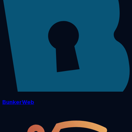
BunkerWeb