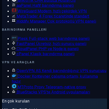
MikroTik CHR
Bulutta RouterOS
aaPanel
Hafif barındırma paneli
WireGuard
Modern, hızlı çekirdek VPN
MetaTrader 4
Forex ticaretinde standart
Hiddify Manager
Çok protokollü VPN paneli
BARINDIRMA PANELLERI
Plesk
Full-stack web barındırma paneli
FastPanel
Ücretsiz, hızlı sunucu paneli
CloudPanel
PHP ve Node.js paneli
cPanel
Klasik barındırma paneli
VPN VE ARAÇLAR
OpenVPN AS
Kendi barındırdığınız VPN sunucusu
Docker
Konteyner çalışma ortamı, kullanıma
hazır
MTProto Proxy
Telegram-native proxy
BlueStacks
VPS'te Android uygulamaları
En çok kurulan