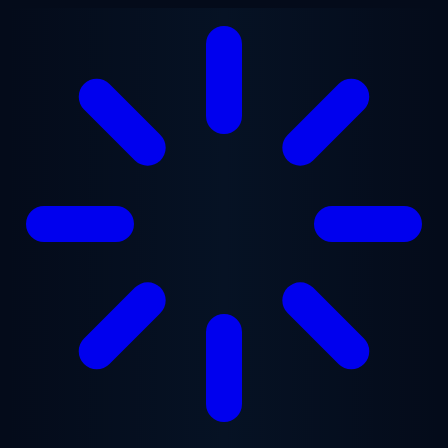
Ana içeriğe geç