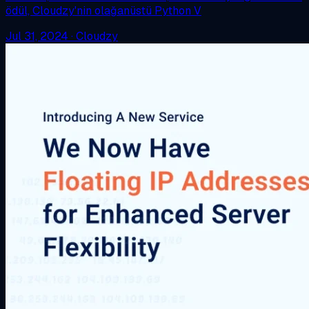
ödül, Cloudzy'nin olağanüstü Python V
Jul 31, 2024
·
Cloudzy