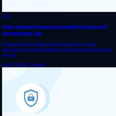
Ürün
Artık Gelişmiş Sunucu Esnekliği için Kayan IP
Adreslerimiz Var
Kullanıcılarımıza pratik ve gerçekten işe yarayan
çözümler sunma taahhüdümüz doğrultusunda, dinamik ve
yeni bir
Jan 27, 2024
·
Cloudzy