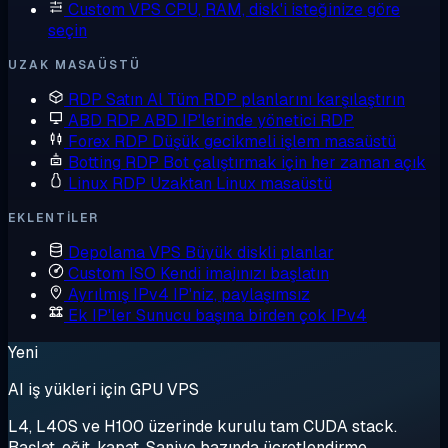
Custom VPS
CPU, RAM, disk'i isteğinize göre
seçin
UZAK MASAÜSTÜ
RDP Satın Al
Tüm RDP planlarını karşılaştırın
ABD RDP
ABD IP'lerinde yönetici RDP
Forex RDP
Düşük gecikmeli işlem masaüstü
Botting RDP
Bot çalıştırmak için her zaman açık
Linux RDP
Uzaktan Linux masaüstü
EKLENTILER
Depolama VPS
Büyük diskli planlar
Custom ISO
Kendi imajınızı başlatın
Ayrılmış IPv4
IP'niz, paylaşımsız
Ek IP'ler
Sunucu başına birden çok IPv4
Yeni
AI iş yükleri için GPU VPS
L4, L40S ve H100 üzerinde kurulu tam CUDA stack.
Başlat, eğit, kapat. Saniye bazında ücretlendirme.