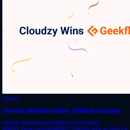
Tanıma
Cloudzy Geekflare Değer Ödülü'nü Kazandı!
Cloudzy, Geekflare tarafından verilen prestijli
&#8220;Value Excellent&#8221; ödülüne layık görüldü. Bu