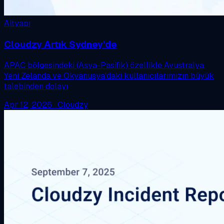
Altyapı
Cloudzy Artık Sydney'de
APAC bölgesindeki (Asya-Pasifik) özellikle Avustralya,
Yeni Zelanda ve Okyanusya'daki kullanıcılarımızın büyük
talebinden dolayı
Apr 12, 2026
·
Cloudzy