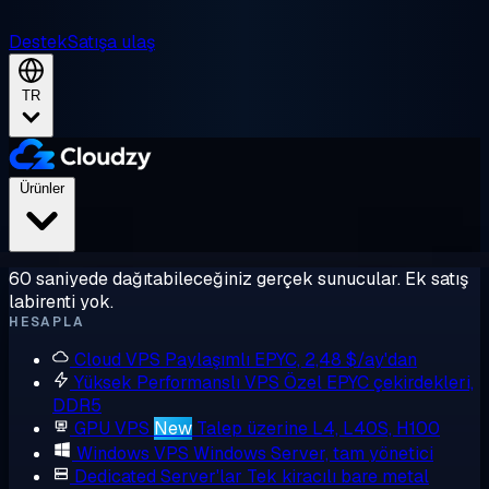
Destek
Satışa ulaş
TR
Ürünler
60 saniyede dağıtabileceğiniz gerçek sunucular. Ek satış
labirenti yok.
HESAPLA
Cloud VPS
Paylaşımlı EPYC, 2,48 $/ay'dan
Yüksek Performanslı VPS
Özel EPYC çekirdekleri,
DDR5
GPU VPS
New
Talep üzerine L4, L40S, H100
Windows VPS
Windows Server, tam yönetici
Dedicated Server'lar
Tek kiracılı bare metal