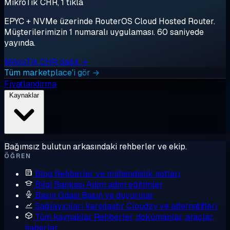
MikroTik CHR, 1 tıkla
EPYC + NVMe üzerinde RouterOS Cloud Hosted Router.
Müşterilerimizin 1 numaralı uygulaması. 60 saniyede
yayında.
MikroTik CHR dağıt →
Tüm marketplace'i gör →
Fiyatlandırma
Kaynaklar
Bağımsız bulutun arkasındaki rehberler ve ekip.
ÖĞREN
Blog
Rehberler ve mühendislik notları
Bilgi Bankası
Adım adım eğitimler
Basın Odası
Basın ve duyurular
Sağlayıcıları karşılaştır
Cloudzy ve alternatifleri
Tüm kaynaklar
Rehberler, dokümanlar, araçlar,
haberler