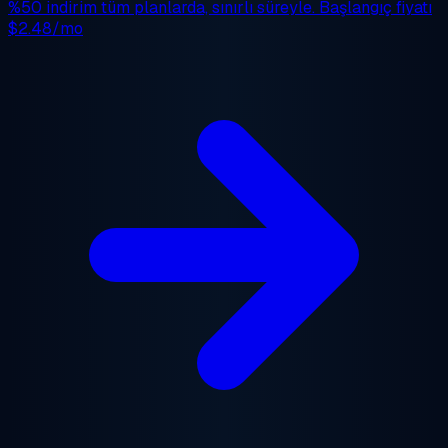
%50 indirim
tüm planlarda, sınırlı süreyle. Başlangıç fiyatı
$2.48/mo