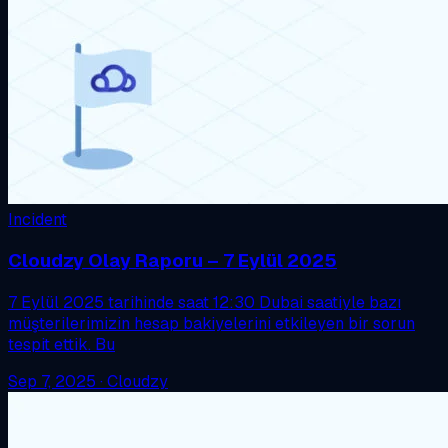
Incident
Cloudzy Olay Raporu – 7 Eylül 2025
7 Eylül 2025 tarihinde saat 12:30 Dubai saatiyle bazı
müşterilerimizin hesap bakiyelerini etkileyen bir sorun
tespit ettik. Bu
Sep 7, 2025
·
Cloudzy