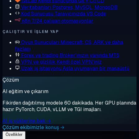
GitLab
Kendi sunucunda Git + CI/CD
Veritabanları
Postgres, MySQL, MongoDB
Kod Sunucusu
Tarayıcınızda VS Code
n8n
7/24 çalışan otomasyonlar
ÇALIŞTIR VE IŞLEM YAP
Oyun Sunucuları
Minecraft, CS, ARK ve daha
fazlası
Forex ve trading
Broker'ınızın yanında MT5
VPN ve gizlilik
Kendi özel VPN'iniz
Uzak iş istasyonu
Asla uyumayan bir masaüstü
Çözüm
AI eğitim ve çıkarım
Fikirden dağıtılmış modele 60 dakikada. Her GPU planında
hazır PyTorch, CUDA, vLLM ve TGI imajları.
AI iş yüklerine bak →
Çözüm ekibimizle konuş →
Özellikler