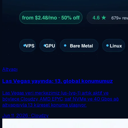
Altyapı
Las Vegas yayında: 13. global konumumuz
Las Vegas veri merkezimiz (us-lvg-1) artık aktif ve
böylece Cloudzy, AMD EPYC, saf NVMe ve 40 Gbps ağ
altyapısıyla 13 küresel konuma ulaşıyor.
Jun 11, 2026
·
Cloudzy