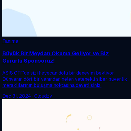
Tanıma
Büyük Bir Meydan Okuma Geliyor ve Biz
Gururlu Sponsoruz!
ASIS CTF'de sizi heyecan dolu bir deneyim bekliyor.
Dünyanın dört bir yanından gelen yetenekli siber güvenlik
meraklılarının buluşma noktasına davetlisiniz.
Dec 31, 2024
·
Cloudzy