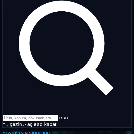
esc
↑↓
gezin
↵
aç
esc
kapat
CLOUDZY HABERLERI