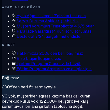
ARAÇLAR VE GÜVEN
Ayna
Ağımızı kendi IP'nizden test edin
Servis Durumu
Anlık erişilebilirlik
Müşteri yorumları
Trustpilot'ta 4,6/5 puan
Para İade Garantisi
14 gün, soru sorulmaz
Destek al
7/24, gerçek mühendisler
ŞIRKET
Hakkımızda
2008'den beri bağımsız
Bize Ulaşın
İletişime geç
İşletme Programı
Cloudzy'de büyüt
Eğitim Programı
Araştırma ve ekipler için
Bağımsız
2008'den beri öz sermayeyle
VC yok, müşteriden egress kazıma baskısı kuran
çeyreklik kurul yok. 122.000+ geliştiriciye karşı
sorumluyuz, bir ana şirketin tablosuna değil.