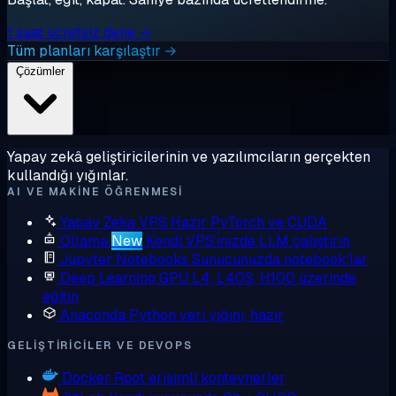
1 saat ücretsiz dene →
Tüm planları karşılaştır →
Çözümler
Yapay zekâ geliştiricilerinin ve yazılımcıların gerçekten
kullandığı yığınlar.
AI VE MAKINE ÖĞRENMESI
Yapay Zeka VPS
Hazır PyTorch ve CUDA
Ollama
New
Kendi VPS'inizde LLM çalıştırın
Jupyter Notebooks
Sunucunuzda notebook'lar
Deep Learning GPU
L4, L40S, H100 üzerinde
eğitin
Anaconda
Python veri yığını, hazır
GELIŞTIRICILER VE DEVOPS
Docker
Root erişimli konteynerler