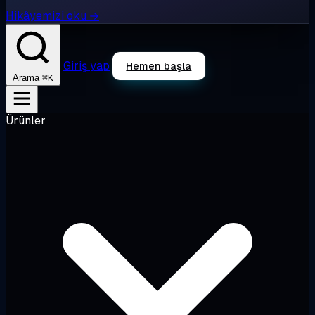
Hikâyemizi oku →
Giriş yap
Hemen başla
⌘K
Arama
Ürünler