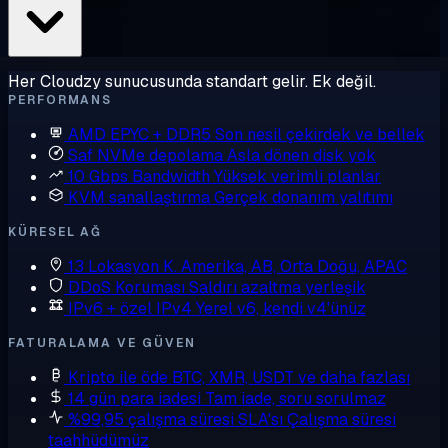
Her Cloudzy sunucusunda standart gelir. Ek değil.
PERFORMANS
AMD EPYC + DDR5
Son nesil çekirdek ve bellek
Saf NVMe depolama
Asla dönen disk yok
10 Gbps Bandwidth
Yüksek verimli planlar
KVM sanallaştırma
Gerçek donanım yalıtımı
KÜRESEL AĞ
13 Lokasyon
K. Amerika, AB, Orta Doğu, APAC
DDoS Koruması
Saldırı azaltma yerleşik
IPv6 + özel IPv4
Yerel v6, kendi v4'ünüz
FATURALAMA VE GÜVEN
Kripto ile öde
BTC, XMR, USDT ve daha fazlası
14 gün para iadesi
Tam iade, soru sorulmaz
%99,95 çalışma süresi SLA'sı
Çalışma süresi
taahhüdümüz