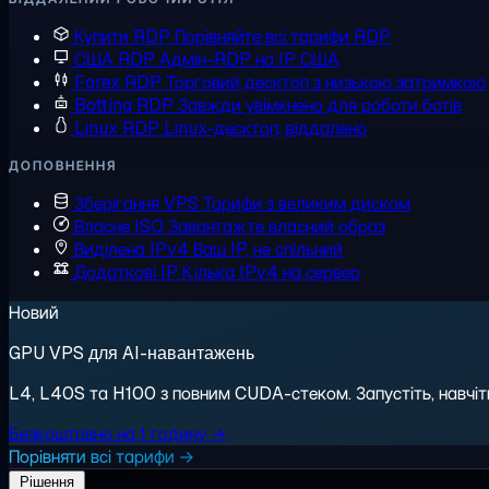
Купити RDP
Порівняйте всі тарифи RDP
США RDP
Адмін-RDP на IP США
Forex RDP
Торговий десктоп з низькою затримкою
Botting RDP
Завжди увімкнено для роботи ботів
Linux RDP
Linux-десктоп, віддалено
ДОПОВНЕННЯ
Зберігання VPS
Тарифи з великим диском
Власне ISO
Завантажте власний образ
Виділена IPv4
Ваш IP, не спільний
Додаткові IP
Кілька IPv4 на сервер
Новий
GPU VPS для AI-навантажень
L4, L40S та H100 з повним CUDA-стеком. Запустіть, навчіть,
Безкоштовно на 1 годину →
Порівняти всі тарифи →
Рішення