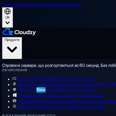
Підтримка
Зв'язатися з відділом продажів
UK
Продукти
Справжні сервери, що розгортаються за 60 секунд. Без лаб
ОБЧИСЛЕННЯ
Cloud VPS
Спільний EPYC, від $2,48/міс
Високопродуктивний VPS
Виділені ядра EPYC, DD
GPU VPS
New
L4, L40S, H100 на вимогу
Windows VPS
Windows Server, повний адмін
Dedicated Servers
Однокористувацький bare meta
Custom VPS
Оберіть CPU, RAM, диск під себе
ВІДДАЛЕНИЙ РОБОЧИЙ СТІЛ