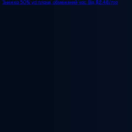
Знижка 50%
усі плани, обмежений час. Від
$2.48/mo