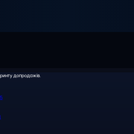
іринту допродажів.
R5
l