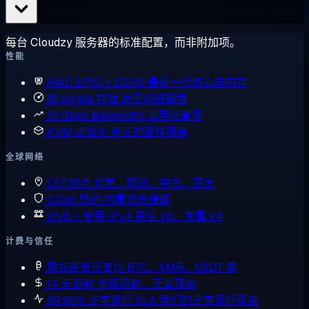
每台 Cloudzy 服务器的标准配置，而非附加项。
性能
AMD EPYC + DDR5
最新一代核心与内存
纯 NVMe 存储
绝无机械硬盘
10 Gbps Bandwidth
高吞吐套餐
KVM 虚拟化
真正的硬件隔离
全球网络
13个地点
北美、欧洲、中东、亚太
DDoS 防护
内置攻击缓解
IPv6 + 专用 IPv4
原生 v6，专属 v4
计费与信任
用加密货币支付
BTC、XMR、USDT 等
14 天退款
全额退款，无需理由
99.95% 正常运行 SLA
我们的正常运行承诺