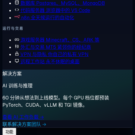
数据库
Postgres、MySQL、MongoDB
代码服务器
浏览器中的 VS Code
n8n
全天候运行的自动化
运行与交易
游戏服务器
Minecraft、CS、ARK 等
外汇与交易
MT5 紧邻你的经纪商
VPN 与隐私
你自己的私有 VPN
远程工作站
永不休眠的桌面
解决方案
AI 训练与推理
60 分钟从想法到上线模型。每个 GPU 档位都预装
PyTorch、CUDA、vLLM 和 TGI 镜像。
查看 AI 工作负载 →
联系解决方案团队 →
功能