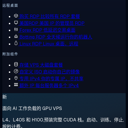
远程桌面
购买 RDP
比较所有 RDP 套餐
美国RDP
美国 IP 的管理员 RDP
Forex RDP
低延迟交易桌面
Botting RDP
全天候运行你的机器人
Linux RDP
Linux 桌面，远程
附加组件
存储 VPS
大磁盘套餐
自定义 ISO
启动你自己的镜像
专用 IPv4
你的专属 IP，不共享
额外 IP
每台服务器多个 IPv4
新
面向 AI 工作负载的 GPU VPS
L4、L40S 和 H100,预装完整 CUDA 栈。启动、训练、停止,
按秒计费。