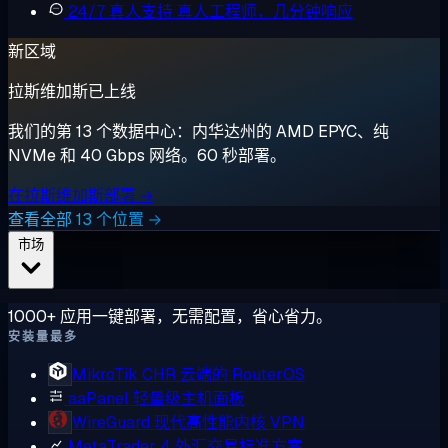
24/7 真人支持
真人工程师，几分钟响应
新区域
拉斯维加斯已上线
我们的第 13 个数据中心：内华达州的 AMD EPYC、纯
NVMe 和 40 Gbps 网络。60 秒部署。
在拉斯维加斯部署 →
查看全部 13 个位置 →
市场
1000+ 应用一键部署，无需配置，省心省力。
安装量最多
MikroTik CHR
云端的 RouterOS
aaPanel
轻量级主机面板
WireGuard
现代高性能内核 VPN
MetaTrader 4
外汇交易标准方案