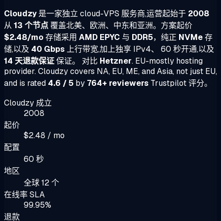
Cloudzy
是一家独立 cloud-VPS 服务商,运营起始于
2008
从
13 个节点
覆盖北美、欧洲、中东和亚洲。方案起价
$2.48/mo
存储采用
AMD EPYC
与
DDR5
，纯正
NVMe
存
储,以及
40 Gbps
上行带宽,加上独享 IPv4、 60 秒开通,以及
14 天退款保证
保证。 对比
Hetzner
. EU-mostly hosting
provider. Cloudzy covers NA, EU, ME, and Asia, not just EU,
and is rated
4.6 / 5
by
764+ reviewers
Trustpilot 评分。
Cloudzy 成立
2008
起价
$2.48 / mo
配置
60 秒
地区
全球 12 个
在线率 SLA
99.95%
退款