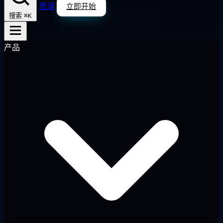
登录
立即开始
⌘K
搜索
产品