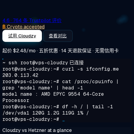
4.6
· 764 条 Trustpilot 评价
₿
Crypto accepted
试用 Cloudzy
查看对比
起价
$2.48/mo
· 五折优惠 · 14 天退款保证 · 无需信用卡
~ ssh root@vps-cloudzy
已连接
root@vps-cloudzy:~#
curl -s ifconfig.me
203.0.113.42
root@vps-cloudzy:~#
cat /proc/cpuinfo |
grep 'model name' | head -1
model name : AMD EPYC 9554 64-Core
Processor
root@vps-cloudzy:~#
df -h / | tail -1
/dev/vda1 120G 1.2G 119G 1% /
root@vps-cloudzy:~#
_
Cloudzy vs Hetzner at a glance