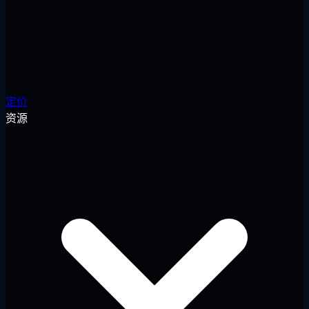
定价
资源