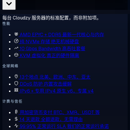
每台 Cloudzy 服务器的标准配置，而非附加项。
性能
AMD EPYC + DDR5
最新一代核心与内存
纯 NVMe 存储
绝无机械硬盘
10 Gbps Bandwidth
高吞吐套餐
KVM 虚拟化
真正的硬件隔离
全球网络
13个地点
北美、欧洲、中东、亚太
DDoS 防护
内置攻击缓解
IPv6 + 专用 IPv4
原生 v6，专属 v4
计费与信任
用加密货币支付
BTC、XMR、USDT 等
14 天退款
全额退款，无需理由
99.95% 正常运行 SLA
我们的正常运行承诺