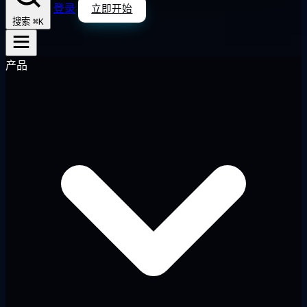
登录
立即开始
⌘K
搜索
产品