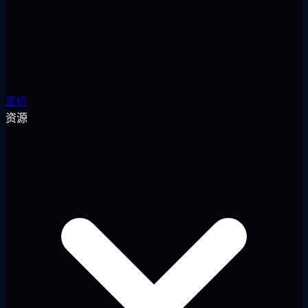
定价
资源