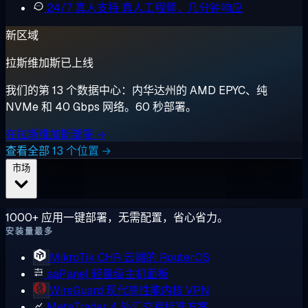
24/7 真人支持
真人工程师，几分钟响应
新区域
拉斯维加斯已上线
我们的第 13 个数据中心：内华达州的 AMD EPYC、纯
NVMe 和 40 Gbps 网络。60 秒部署。
在拉斯维加斯部署 →
查看全部 13 个位置 →
市场
1000+ 应用一键部署，无需配置，省心省力。
安装量最多
MikroTik CHR
云端的 RouterOS
aaPanel
轻量级主机面板
WireGuard
现代高性能内核 VPN
MetaTrader 4
外汇交易标准方案