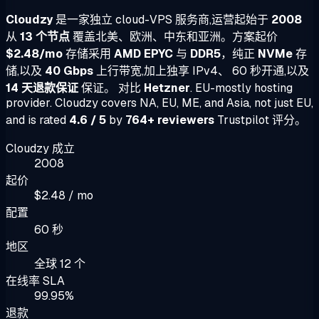
Cloudzy
是一家独立 cloud-VPS 服务商,运营起始于
2008
从
13 个节点
覆盖北美、欧洲、中东和亚洲。方案起价
$2.48/mo
存储采用
AMD EPYC
与
DDR5
，纯正
NVMe
存
储,以及
40 Gbps
上行带宽,加上独享 IPv4、 60 秒开通,以及
14 天退款保证
保证。 对比
Hetzner
. EU-mostly hosting
provider. Cloudzy covers NA, EU, ME, and Asia, not just EU,
and is rated
4.6 / 5
by
764+ reviewers
Trustpilot 评分。
Cloudzy 成立
2008
起价
$2.48 / mo
配置
60 秒
地区
全球 12 个
在线率 SLA
99.95%
退款