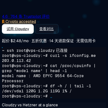
4.6
· 764 条 Trustpilot 评价
₿
Crypto accepted
试用 Cloudzy
查看对比
起价
$2.48/mo
· 五折优惠 · 14 天退款保证 · 无需信用卡
~ ssh root@vps-cloudzy
已连接
root@vps-cloudzy:~#
curl -s ifconfig.me
203.0.113.42
root@vps-cloudzy:~#
cat /proc/cpuinfo |
grep 'model name' | head -1
model name : AMD EPYC 9554 64-Core
Processor
root@vps-cloudzy:~#
df -h / | tail -1
/dev/vda1 120G 1.2G 119G 1% /
root@vps-cloudzy:~#
_
Cloudzy vs Hetzner at a glance