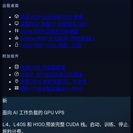
远程桌面
购买 RDP
比较所有 RDP 套餐
美国RDP
美国 IP 的管理员 RDP
Forex RDP
低延迟交易桌面
Botting RDP
全天候运行你的机器人
Linux RDP
Linux 桌面，远程
附加组件
存储 VPS
大磁盘套餐
自定义 ISO
启动你自己的镜像
专用 IPv4
你的专属 IP，不共享
额外 IP
每台服务器多个 IPv4
新
面向 AI 工作负载的 GPU VPS
L4、L40S 和 H100,预装完整 CUDA 栈。启动、训练、停止,
按秒计费。