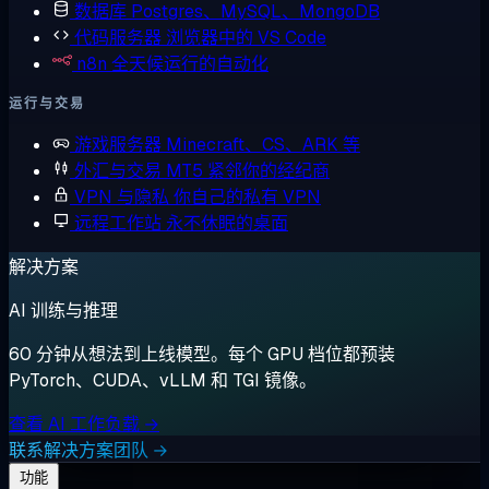
数据库
Postgres、MySQL、MongoDB
代码服务器
浏览器中的 VS Code
n8n
全天候运行的自动化
运行与交易
游戏服务器
Minecraft、CS、ARK 等
外汇与交易
MT5 紧邻你的经纪商
VPN 与隐私
你自己的私有 VPN
远程工作站
永不休眠的桌面
解决方案
AI 训练与推理
60 分钟从想法到上线模型。每个 GPU 档位都预装
PyTorch、CUDA、vLLM 和 TGI 镜像。
查看 AI 工作负载 →
联系解决方案团队 →
功能