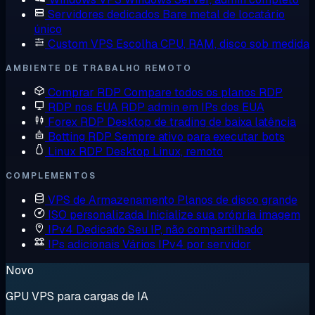
Servidores dedicados
Bare metal de locatário
único
Custom VPS
Escolha CPU, RAM, disco sob medida
AMBIENTE DE TRABALHO REMOTO
Comprar RDP
Compare todos os planos RDP
RDP nos EUA
RDP admin em IPs dos EUA
Forex RDP
Desktop de trading de baixa latência
Botting RDP
Sempre ativo para executar bots
Linux RDP
Desktop Linux, remoto
COMPLEMENTOS
VPS de Armazenamento
Planos de disco grande
ISO personalizada
Inicialize sua própria imagem
IPv4 Dedicado
Seu IP, não compartilhado
IPs adicionais
Vários IPv4 por servidor
Novo
GPU VPS para cargas de IA