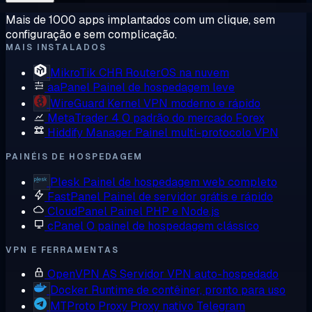
Mais de 1000 apps implantados com um clique, sem
configuração e sem complicação.
MAIS INSTALADOS
MikroTik CHR
RouterOS na nuvem
aaPanel
Painel de hospedagem leve
WireGuard
Kernel VPN moderno e rápido
MetaTrader 4
O padrão do mercado Forex
Hiddify Manager
Painel multi-protocolo VPN
PAINÉIS DE HOSPEDAGEM
Plesk
Painel de hospedagem web completo
FastPanel
Painel de servidor grátis e rápido
CloudPanel
Painel PHP e Node.js
cPanel
O painel de hospedagem clássico
VPN E FERRAMENTAS
OpenVPN AS
Servidor VPN auto-hospedado
Docker
Runtime de contêiner, pronto para uso
MTProto Proxy
Proxy nativo Telegram