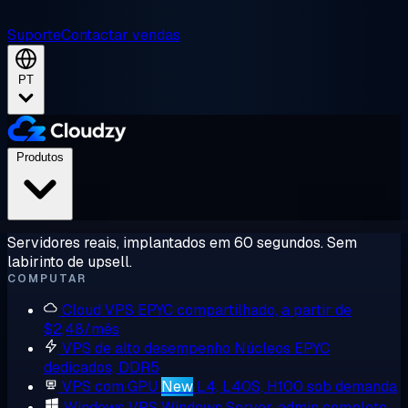
Suporte
Contactar vendas
PT
Produtos
Servidores reais, implantados em 60 segundos. Sem
labirinto de upsell.
COMPUTAR
Cloud VPS
EPYC compartilhado, a partir de
$2,48/mês
VPS de alto desempenho
Núcleos EPYC
dedicados, DDR5
VPS com GPU
New
L4, L40S, H100 sob demanda
Windows VPS
Windows Server, admin completo