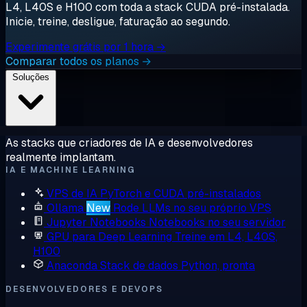
L4, L40S e H100 com toda a stack CUDA pré-instalada.
Inicie, treine, desligue, faturação ao segundo.
Experimente grátis por 1 hora →
Comparar todos os planos →
Soluções
As stacks que criadores de IA e desenvolvedores
realmente implantam.
IA E MACHINE LEARNING
VPS de IA
PyTorch e CUDA pré-instalados
Ollama
New
Rode LLMs no seu próprio VPS
Jupyter Notebooks
Notebooks no seu servidor
GPU para Deep Learning
Treine em L4, L40S,
H100
Anaconda
Stack de dados Python, pronta
DESENVOLVEDORES E DEVOPS