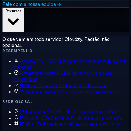
Fale com a nossa equipa →
Recursos
O que vem em todo servidor Cloudzy. Padrão, não
opcional.
DESEMPENHO
AMD EPYC + DDR5
Núcleos e memória de última
geração
Armazenamento NVMe puro
Nunca discos
mecânicos
10 Gbps Bandwidth
Planos de alta vazão
Virtualização KVM
Isolamento de hardware real
REDE GLOBAL
13 Localizações
AN, UE, Oriente Médio, APAC
Proteção DDoS
Mitigação de ataques integrada
IPv6 + IPv4 dedicado
v6 nativo, seu próprio v4