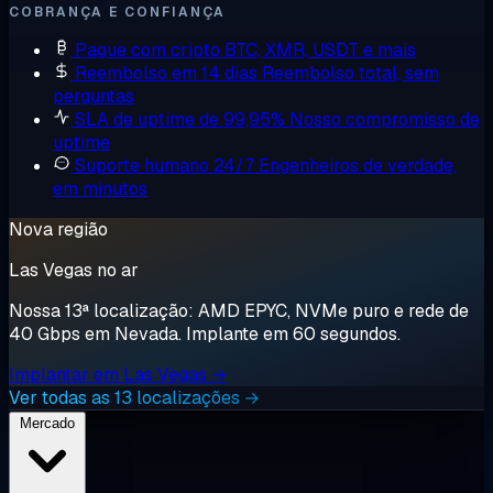
COBRANÇA E CONFIANÇA
Pague com cripto
BTC, XMR, USDT e mais
Reembolso em 14 dias
Reembolso total, sem
perguntas
SLA de uptime de 99,95%
Nosso compromisso de
uptime
Suporte humano 24/7
Engenheiros de verdade,
em minutos
Nova região
Las Vegas no ar
Nossa 13ª localização: AMD EPYC, NVMe puro e rede de
40 Gbps em Nevada. Implante em 60 segundos.
Implantar em Las Vegas →
Ver todas as 13 localizações →
Mercado