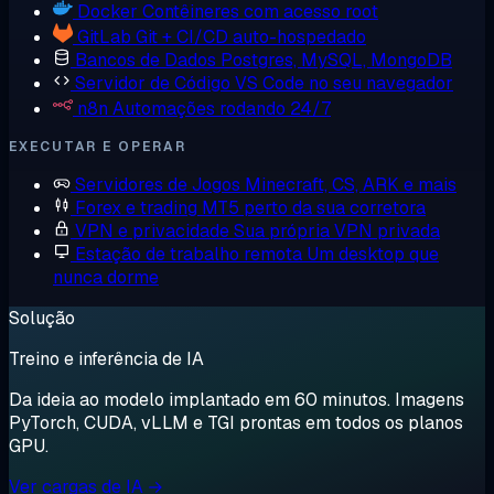
Docker
Contêineres com acesso root
GitLab
Git + CI/CD auto-hospedado
Bancos de Dados
Postgres, MySQL, MongoDB
Servidor de Código
VS Code no seu navegador
n8n
Automações rodando 24/7
EXECUTAR E OPERAR
Servidores de Jogos
Minecraft, CS, ARK e mais
Forex e trading
MT5 perto da sua corretora
VPN e privacidade
Sua própria VPN privada
Estação de trabalho remota
Um desktop que
nunca dorme
Solução
Treino e inferência de IA
Da ideia ao modelo implantado em 60 minutos. Imagens
PyTorch, CUDA, vLLM e TGI prontas em todos os planos
GPU.
Ver cargas de IA →