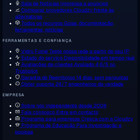
Sala de Notícias
Imprensa e anúncios
Comparar provedores
Cloudzy frente às
alternativas
Todos os recursos
Guias, documentação,
ferramentas, notícias
FERRAMENTAS E CONFIANÇA
Vidro Fumê
Teste nossa rede a partir do seu IP
Estado do serviço
Disponibilidade em tempo real
Avaliações de clientes
Avaliado 4,6/5 no
Trustpilot
Garantia de Reembolso
14 dias, sem perguntas
Obter suporte
24/7, engenheiros de verdade
EMPRESA
Sobre nós
Independente desde 2008
Fale connosco
Entre em contacto
Programa para empresas
Cresça com a Cloudzy
Programa de Educação
Para investigação e
equipas