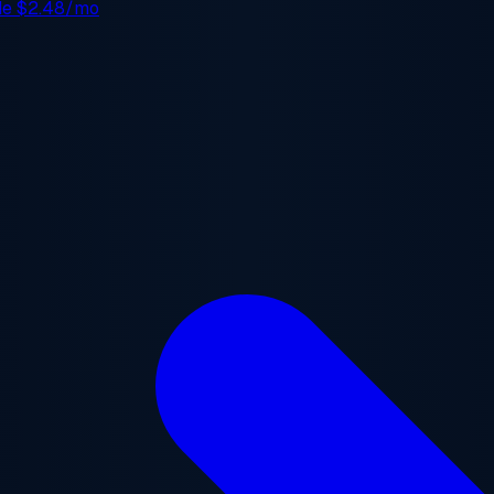
 de
$2.48/mo