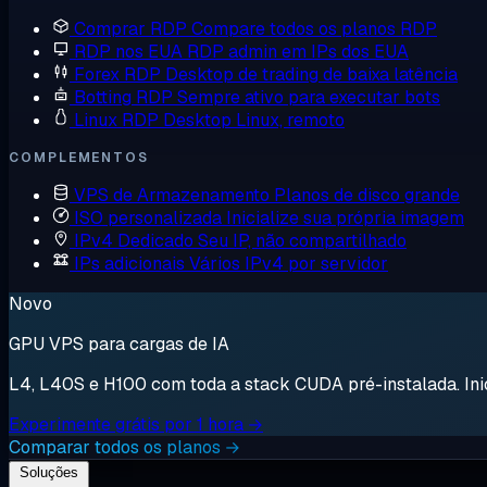
Comprar RDP
Compare todos os planos RDP
RDP nos EUA
RDP admin em IPs dos EUA
Forex RDP
Desktop de trading de baixa latência
Botting RDP
Sempre ativo para executar bots
Linux RDP
Desktop Linux, remoto
COMPLEMENTOS
VPS de Armazenamento
Planos de disco grande
ISO personalizada
Inicialize sua própria imagem
IPv4 Dedicado
Seu IP, não compartilhado
IPs adicionais
Vários IPv4 por servidor
Novo
GPU VPS para cargas de IA
L4, L40S e H100 com toda a stack CUDA pré-instalada. Inici
Experimente grátis por 1 hora →
Comparar todos os planos →
Soluções