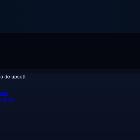
o de upsell.
/mês
, DDR5
o