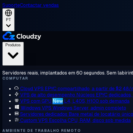
Suporte
Contactar vendas
PT
Produtos
Servidores reais, implantados em 60 segundos. Sem labirint
COMPUTAR
Cloud VPS
EPYC compartilhado, a partir de $2,48
VPS de alto desempenho
Núcleos EPYC dedicados
VPS com GPU
New
L4, L40S, H100 sob demanda
Windows VPS
Windows Server, admin completo
Servidores dedicados
Bare metal de locatário únic
Custom VPS
Escolha CPU, RAM, disco sob medida
AMBIENTE DE TRABALHO REMOTO