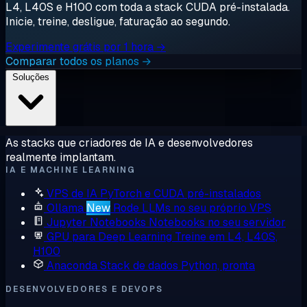
L4, L40S e H100 com toda a stack CUDA pré-instalada.
Inicie, treine, desligue, faturação ao segundo.
Experimente grátis por 1 hora →
Comparar todos os planos →
Soluções
As stacks que criadores de IA e desenvolvedores
realmente implantam.
IA E MACHINE LEARNING
VPS de IA
PyTorch e CUDA pré-instalados
Ollama
New
Rode LLMs no seu próprio VPS
Jupyter Notebooks
Notebooks no seu servidor
GPU para Deep Learning
Treine em L4, L40S,
H100
Anaconda
Stack de dados Python, pronta
DESENVOLVEDORES E DEVOPS