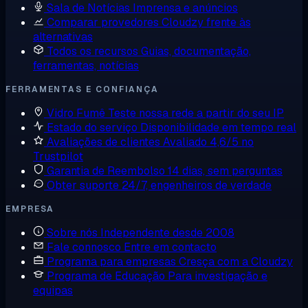
Sala de Notícias
Imprensa e anúncios
Comparar provedores
Cloudzy frente às
alternativas
Todos os recursos
Guias, documentação,
ferramentas, notícias
FERRAMENTAS E CONFIANÇA
Vidro Fumê
Teste nossa rede a partir do seu IP
Estado do serviço
Disponibilidade em tempo real
Avaliações de clientes
Avaliado 4,6/5 no
Trustpilot
Garantia de Reembolso
14 dias, sem perguntas
Obter suporte
24/7, engenheiros de verdade
EMPRESA
Sobre nós
Independente desde 2008
Fale connosco
Entre em contacto
Programa para empresas
Cresça com a Cloudzy
Programa de Educação
Para investigação e
equipas