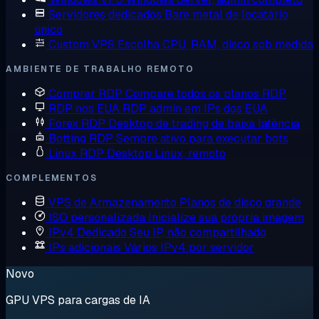
Servidores dedicados
Bare metal de locatário
único
Custom VPS
Escolha CPU, RAM, disco sob medida
AMBIENTE DE TRABALHO REMOTO
Comprar RDP
Compare todos os planos RDP
RDP nos EUA
RDP admin em IPs dos EUA
Forex RDP
Desktop de trading de baixa latência
Botting RDP
Sempre ativo para executar bots
Linux RDP
Desktop Linux, remoto
COMPLEMENTOS
VPS de Armazenamento
Planos de disco grande
ISO personalizada
Inicialize sua própria imagem
IPv4 Dedicado
Seu IP, não compartilhado
IPs adicionais
Vários IPv4 por servidor
Novo
GPU VPS para cargas de IA