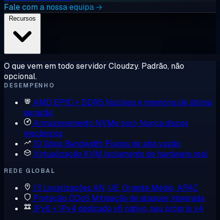
Fale com a nossa equipa →
Recursos
O que vem em todo servidor Cloudzy. Padrão, não
opcional.
DESEMPENHO
AMD EPYC + DDR5
Núcleos e memória de última
geração
Armazenamento NVMe puro
Nunca discos
mecânicos
10 Gbps Bandwidth
Planos de alta vazão
Virtualização KVM
Isolamento de hardware real
REDE GLOBAL
13 Localizações
AN, UE, Oriente Médio, APAC
Proteção DDoS
Mitigação de ataques integrada
IPv6 + IPv4 dedicado
v6 nativo, seu próprio v4