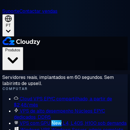
Suporte
Contactar vendas
PT
Produtos
Servidores reais, implantados em 60 segundos. Sem
labirinto de upsell.
COMPUTAR
Cloud VPS
EPYC compartilhado, a partir de
$2,48/mês
VPS de alto desempenho
Núcleos EPYC
dedicados, DDR5
VPS com GPU
New
L4, L40S, H100 sob demanda
Windows VPS
Windows Server, admin completo