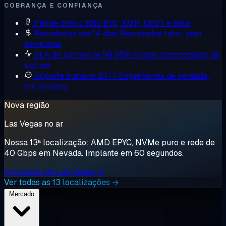
COBRANÇA E CONFIANÇA
Pague com cripto
BTC, XMR, USDT e mais
Reembolso em 14 dias
Reembolso total, sem
perguntas
SLA de uptime de 99,95%
Nosso compromisso de
uptime
Suporte humano 24/7
Engenheiros de verdade,
em minutos
Nova região
Las Vegas no ar
Nossa 13ª localização: AMD EPYC, NVMe puro e rede de
40 Gbps em Nevada. Implante em 60 segundos.
Implantar em Las Vegas →
Ver todas as 13 localizações →
Mercado