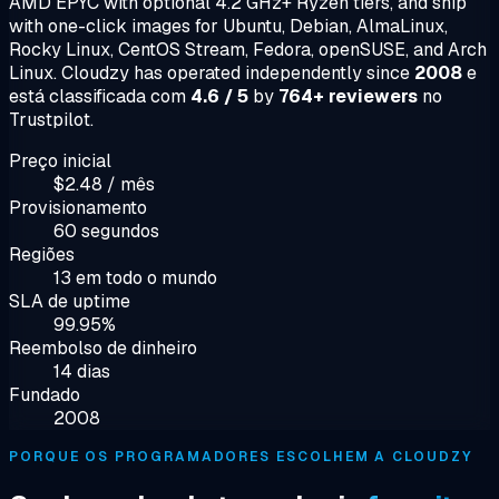
AMD EPYC with optional 4.2 GHz+ Ryzen tiers, and ship
with one-click images for Ubuntu, Debian, AlmaLinux,
Rocky Linux, CentOS Stream, Fedora, openSUSE, and Arch
Linux. Cloudzy has operated independently since
2008
e
está classificada com
4.6 / 5
by
764+ reviewers
no
Trustpilot.
Preço inicial
$2.48 / mês
Provisionamento
60 segundos
Regiões
13 em todo o mundo
SLA de uptime
99.95%
Reembolso de dinheiro
14 dias
Fundado
2008
PORQUE OS PROGRAMADORES ESCOLHEM A CLOUDZY