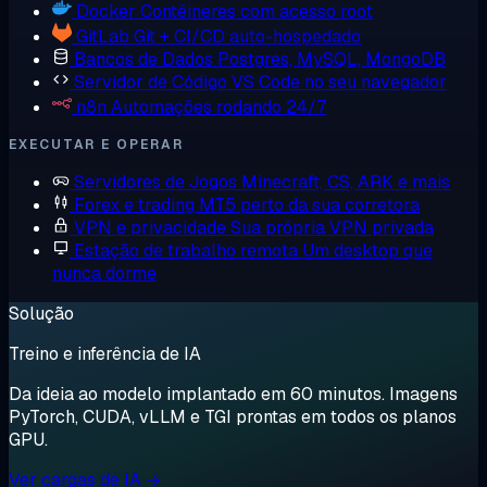
Docker
Contêineres com acesso root
GitLab
Git + CI/CD auto-hospedado
Bancos de Dados
Postgres, MySQL, MongoDB
Servidor de Código
VS Code no seu navegador
n8n
Automações rodando 24/7
EXECUTAR E OPERAR
Servidores de Jogos
Minecraft, CS, ARK e mais
Forex e trading
MT5 perto da sua corretora
VPN e privacidade
Sua própria VPN privada
Estação de trabalho remota
Um desktop que
nunca dorme
Solução
Treino e inferência de IA
Da ideia ao modelo implantado em 60 minutos. Imagens
PyTorch, CUDA, vLLM e TGI prontas em todos os planos
GPU.
Ver cargas de IA →