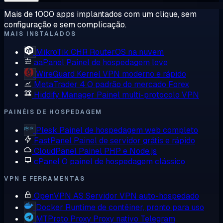
Mais de 1000 apps implantados com um clique, sem
configuração e sem complicação.
MAIS INSTALADOS
MikroTik CHR
RouterOS na nuvem
aaPanel
Painel de hospedagem leve
WireGuard
Kernel VPN moderno e rápido
MetaTrader 4
O padrão do mercado Forex
Hiddify Manager
Painel multi-protocolo VPN
PAINÉIS DE HOSPEDAGEM
Plesk
Painel de hospedagem web completo
FastPanel
Painel de servidor grátis e rápido
CloudPanel
Painel PHP e Node.js
cPanel
O painel de hospedagem clássico
VPN E FERRAMENTAS
OpenVPN AS
Servidor VPN auto-hospedado
Docker
Runtime de contêiner, pronto para uso
MTProto Proxy
Proxy nativo Telegram