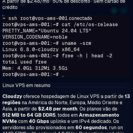
A partir de
$2.48/mo
· 50% de desconto · Sem cartão de
crédito
~ ssh root@vps-ams-001
conectado
root@vps-ams-001:~#
cat /etc/os-release
PRETTY_NAME="Ubuntu 24.04 LTS"
VERSION_CODENAME=noble
root@vps-ams-001:~#
uname -srm
Linux 6.8.0-cloudzy x86_64
root@vps-ams-001:~#
free -h | head -2
total used free
Mem: 4.0Gi 312Mi 3.5Gi
root@vps-ams-001:~#
_
Linux VPS em resumo
Cloudzy
oferece hospedagem de Linux VPS a partir de
13
regiões
na América do Norte, Europa, Médio Oriente e
Ásia, a partir de
$2.48 per month
. Os planos vão de
512 MB to 64 GB DDR5
, todos em
Armazenamento
NVMe
com
40 Gbps
uplinks e um IPv4 dedicado. Os
servidores são provisionados em
60 segundos
, run on