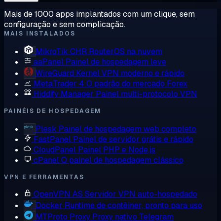
Mais de 1000 apps implantados com um clique, sem
configuração e sem complicação.
MAIS INSTALADOS
MikroTik CHR
RouterOS na nuvem
aaPanel
Painel de hospedagem leve
WireGuard
Kernel VPN moderno e rápido
MetaTrader 4
O padrão do mercado Forex
Hiddify Manager
Painel multi-protocolo VPN
PAINÉIS DE HOSPEDAGEM
Plesk
Painel de hospedagem web completo
FastPanel
Painel de servidor grátis e rápido
CloudPanel
Painel PHP e Node.js
cPanel
O painel de hospedagem clássico
VPN E FERRAMENTAS
OpenVPN AS
Servidor VPN auto-hospedado
Docker
Runtime de contêiner, pronto para uso
MTProto Proxy
Proxy nativo Telegram