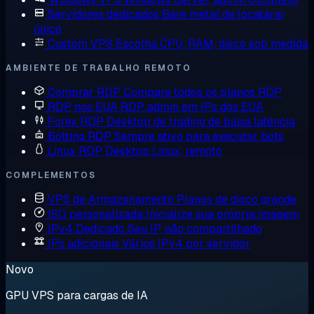
Servidores dedicados
Bare metal de locatário
único
Custom VPS
Escolha CPU, RAM, disco sob medida
AMBIENTE DE TRABALHO REMOTO
Comprar RDP
Compare todos os planos RDP
RDP nos EUA
RDP admin em IPs dos EUA
Forex RDP
Desktop de trading de baixa latência
Botting RDP
Sempre ativo para executar bots
Linux RDP
Desktop Linux, remoto
COMPLEMENTOS
VPS de Armazenamento
Planos de disco grande
ISO personalizada
Inicialize sua própria imagem
IPv4 Dedicado
Seu IP, não compartilhado
IPs adicionais
Vários IPv4 por servidor
Novo
GPU VPS para cargas de IA