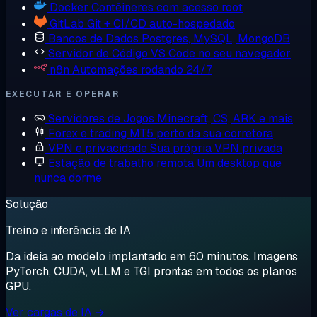
Docker
Contêineres com acesso root
GitLab
Git + CI/CD auto-hospedado
Bancos de Dados
Postgres, MySQL, MongoDB
Servidor de Código
VS Code no seu navegador
n8n
Automações rodando 24/7
EXECUTAR E OPERAR
Servidores de Jogos
Minecraft, CS, ARK e mais
Forex e trading
MT5 perto da sua corretora
VPN e privacidade
Sua própria VPN privada
Estação de trabalho remota
Um desktop que
nunca dorme
Solução
Treino e inferência de IA
Da ideia ao modelo implantado em 60 minutos. Imagens
PyTorch, CUDA, vLLM e TGI prontas em todos os planos
GPU.
Ver cargas de IA →