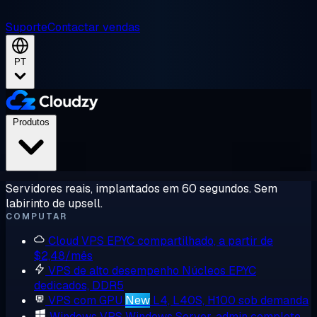
Suporte
Contactar vendas
PT
Produtos
Servidores reais, implantados em 60 segundos. Sem
labirinto de upsell.
COMPUTAR
Cloud VPS
EPYC compartilhado, a partir de
$2,48/mês
VPS de alto desempenho
Núcleos EPYC
dedicados, DDR5
VPS com GPU
New
L4, L40S, H100 sob demanda
Windows VPS
Windows Server, admin completo