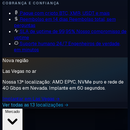
COBRANÇA E CONFIANÇA
Pague com cripto
BTC, XMR, USDT e mais
Reembolso em 14 dias
Reembolso total, sem
perguntas
SLA de uptime de 99,95%
Nosso compromisso de
uptime
Suporte humano 24/7
Engenheiros de verdade,
em minutos
Nova região
Las Vegas no ar
Nossa 13ª localização: AMD EPYC, NVMe puro e rede de
40 Gbps em Nevada. Implante em 60 segundos.
Implantar em Las Vegas →
Ver todas as 13 localizações →
Mercado