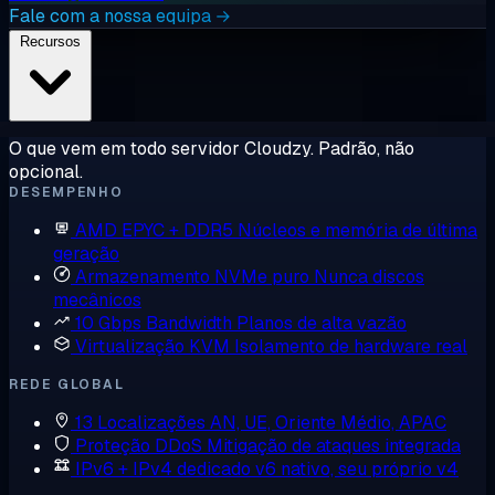
Fale com a nossa equipa →
Recursos
O que vem em todo servidor Cloudzy. Padrão, não
opcional.
DESEMPENHO
AMD EPYC + DDR5
Núcleos e memória de última
geração
Armazenamento NVMe puro
Nunca discos
mecânicos
10 Gbps Bandwidth
Planos de alta vazão
Virtualização KVM
Isolamento de hardware real
REDE GLOBAL
13 Localizações
AN, UE, Oriente Médio, APAC
Proteção DDoS
Mitigação de ataques integrada
IPv6 + IPv4 dedicado
v6 nativo, seu próprio v4