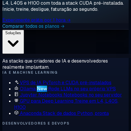
L4, L40S e H100 com toda a stack CUDA pré-instalada.
Inicie, treine, desligue, faturação ao segundo.
Experimente grátis por 1 hora →
Comparar todos os planos →
Soluções
As stacks que criadores de IA e desenvolvedores
realmente implantam.
IA E MACHINE LEARNING
VPS de IA
PyTorch e CUDA pré-instalados
Ollama
New
Rode LLMs no seu próprio VPS
Jupyter Notebooks
Notebooks no seu servidor
GPU para Deep Learning
Treine em L4, L40S,
H100
Anaconda
Stack de dados Python, pronta
DESENVOLVEDORES E DEVOPS