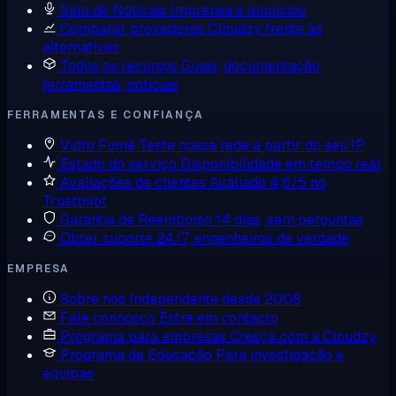
Sala de Notícias
Imprensa e anúncios
Comparar provedores
Cloudzy frente às
alternativas
Todos os recursos
Guias, documentação,
ferramentas, notícias
FERRAMENTAS E CONFIANÇA
Vidro Fumê
Teste nossa rede a partir do seu IP
Estado do serviço
Disponibilidade em tempo real
Avaliações de clientes
Avaliado 4,6/5 no
Trustpilot
Garantia de Reembolso
14 dias, sem perguntas
Obter suporte
24/7, engenheiros de verdade
EMPRESA
Sobre nós
Independente desde 2008
Fale connosco
Entre em contacto
Programa para empresas
Cresça com a Cloudzy
Programa de Educação
Para investigação e
equipas