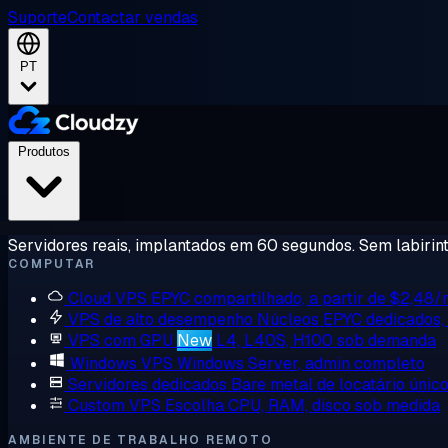
Suporte
Contactar vendas
PT
Produtos
Servidores reais, implantados em 60 segundos. Sem labirint
COMPUTAR
Cloud VPS
EPYC compartilhado, a partir de $2,48
VPS de alto desempenho
Núcleos EPYC dedicados
VPS com GPU
New
L4, L40S, H100 sob demanda
Windows VPS
Windows Server, admin completo
Servidores dedicados
Bare metal de locatário únic
Custom VPS
Escolha CPU, RAM, disco sob medida
AMBIENTE DE TRABALHO REMOTO