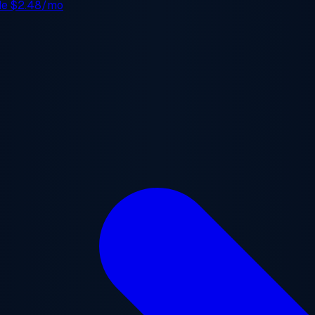
 de
$2.48/mo