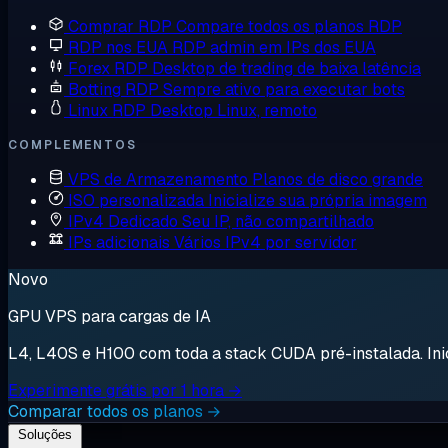
Comprar RDP
Compare todos os planos RDP
RDP nos EUA
RDP admin em IPs dos EUA
Forex RDP
Desktop de trading de baixa latência
Botting RDP
Sempre ativo para executar bots
Linux RDP
Desktop Linux, remoto
COMPLEMENTOS
VPS de Armazenamento
Planos de disco grande
ISO personalizada
Inicialize sua própria imagem
IPv4 Dedicado
Seu IP, não compartilhado
IPs adicionais
Vários IPv4 por servidor
Novo
GPU VPS para cargas de IA
L4, L40S e H100 com toda a stack CUDA pré-instalada. Inici
Experimente grátis por 1 hora →
Comparar todos os planos →
Soluções