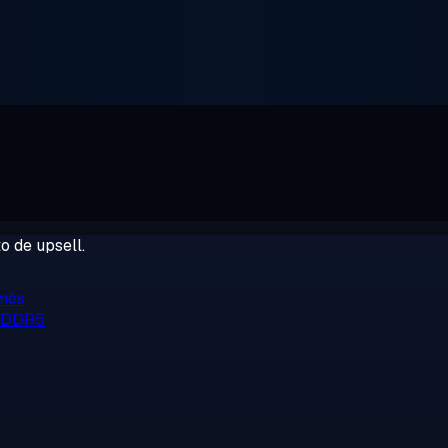
o de upsell.
/mês
, DDR5
o