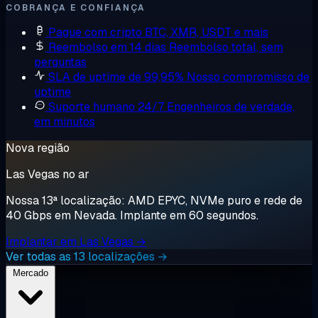
COBRANÇA E CONFIANÇA
Pague com cripto
BTC, XMR, USDT e mais
Reembolso em 14 dias
Reembolso total, sem
perguntas
SLA de uptime de 99,95%
Nosso compromisso de
uptime
Suporte humano 24/7
Engenheiros de verdade,
em minutos
Nova região
Las Vegas no ar
Nossa 13ª localização: AMD EPYC, NVMe puro e rede de
40 Gbps em Nevada. Implante em 60 segundos.
Implantar em Las Vegas →
Ver todas as 13 localizações →
Mercado