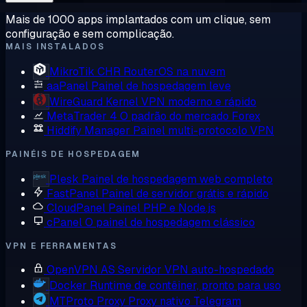
Mais de 1000 apps implantados com um clique, sem
configuração e sem complicação.
MAIS INSTALADOS
MikroTik CHR
RouterOS na nuvem
aaPanel
Painel de hospedagem leve
WireGuard
Kernel VPN moderno e rápido
MetaTrader 4
O padrão do mercado Forex
Hiddify Manager
Painel multi-protocolo VPN
PAINÉIS DE HOSPEDAGEM
Plesk
Painel de hospedagem web completo
FastPanel
Painel de servidor grátis e rápido
CloudPanel
Painel PHP e Node.js
cPanel
O painel de hospedagem clássico
VPN E FERRAMENTAS
OpenVPN AS
Servidor VPN auto-hospedado
Docker
Runtime de contêiner, pronto para uso
MTProto Proxy
Proxy nativo Telegram