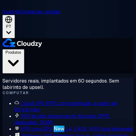
Suporte
Contactar vendas
PT
Produtos
Servidores reais, implantados em 60 segundos. Sem
labirinto de upsell.
COMPUTAR
Cloud VPS
EPYC compartilhado, a partir de
$2,48/mês
VPS de alto desempenho
Núcleos EPYC
dedicados, DDR5
VPS com GPU
New
L4, L40S, H100 sob demanda
Windows VPS
Windows Server, admin completo