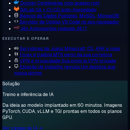
Docker
Contêineres com acesso root
GitLab
Git + CI/CD auto-hospedado
Bancos de Dados
Postgres, MySQL, MongoDB
Servidor de Código
VS Code no seu navegador
n8n
Automações rodando 24/7
EXECUTAR E OPERAR
Servidores de Jogos
Minecraft, CS, ARK e mais
Forex e trading
MT5 perto da sua corretora
VPN e privacidade
Sua própria VPN privada
Estação de trabalho remota
Um desktop que
nunca dorme
Solução
Treino e inferência de IA
Da ideia ao modelo implantado em 60 minutos. Imagens
PyTorch, CUDA, vLLM e TGI prontas em todos os planos
GPU.
Ver cargas de IA →