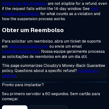
Política de Uso Aceitável
are not eligible for a refund, even
if the request falls within the 14-day window. See
AUP
Violation Suspension
for what counts as a violation and
how the suspension process works.
Obter um Reembolso
Para solicitar um reembolso, abra um ticket de suporte
em
welcome.cloudzy.com
ou envie um email
billing@cloudzy.com
. Nossa equipe geralmente processa
as solicitações de reembolso em até um dia útil.
This page summarizes Cloudzy's Money-Back Guarantee
policy. Questions about a specific refund?
Contactar o
suporte
.
Pronto para implantar?
Seu primeiro servidor a 60 segundos. Sem cartão para
começar.