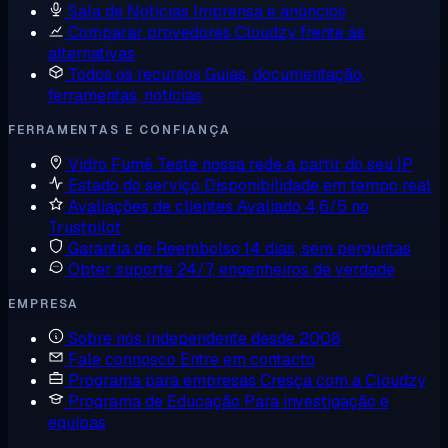
Sala de Notícias
Imprensa e anúncios
Comparar provedores
Cloudzy frente às
alternativas
Todos os recursos
Guias, documentação,
ferramentas, notícias
FERRAMENTAS E CONFIANÇA
Vidro Fumê
Teste nossa rede a partir do seu IP
Estado do serviço
Disponibilidade em tempo real
Avaliações de clientes
Avaliado 4,6/5 no
Trustpilot
Garantia de Reembolso
14 dias, sem perguntas
Obter suporte
24/7, engenheiros de verdade
EMPRESA
Sobre nós
Independente desde 2008
Fale connosco
Entre em contacto
Programa para empresas
Cresça com a Cloudzy
Programa de Educação
Para investigação e
equipas