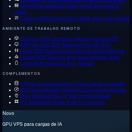
Servidores dedicados
Bare metal de locatário
único
Custom VPS
Escolha CPU, RAM, disco sob medida
AMBIENTE DE TRABALHO REMOTO
Comprar RDP
Compare todos os planos RDP
RDP nos EUA
RDP admin em IPs dos EUA
Forex RDP
Desktop de trading de baixa latência
Botting RDP
Sempre ativo para executar bots
Linux RDP
Desktop Linux, remoto
COMPLEMENTOS
VPS de Armazenamento
Planos de disco grande
ISO personalizada
Inicialize sua própria imagem
IPv4 Dedicado
Seu IP, não compartilhado
IPs adicionais
Vários IPv4 por servidor
Novo
GPU VPS para cargas de IA