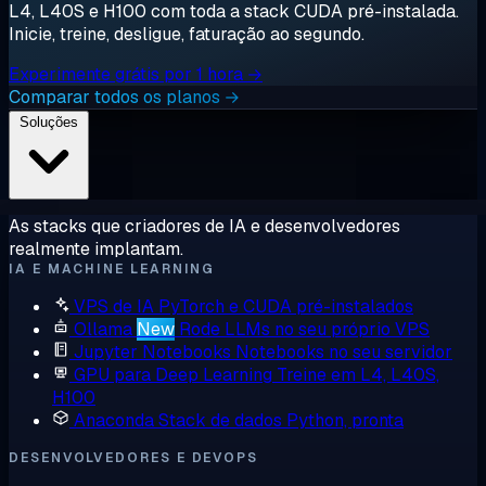
L4, L40S e H100 com toda a stack CUDA pré-instalada.
Inicie, treine, desligue, faturação ao segundo.
Experimente grátis por 1 hora →
Comparar todos os planos →
Soluções
As stacks que criadores de IA e desenvolvedores
realmente implantam.
IA E MACHINE LEARNING
VPS de IA
PyTorch e CUDA pré-instalados
Ollama
New
Rode LLMs no seu próprio VPS
Jupyter Notebooks
Notebooks no seu servidor
GPU para Deep Learning
Treine em L4, L40S,
H100
Anaconda
Stack de dados Python, pronta
DESENVOLVEDORES E DEVOPS