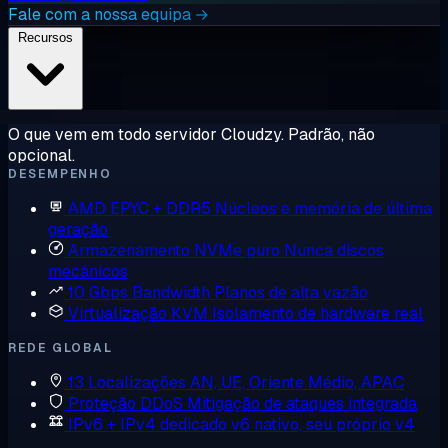
Fale com a nossa equipa →
Recursos
O que vem em todo servidor Cloudzy. Padrão, não
opcional.
DESEMPENHO
AMD EPYC + DDR5
Núcleos e memória de última
geração
Armazenamento NVMe puro
Nunca discos
mecânicos
10 Gbps Bandwidth
Planos de alta vazão
Virtualização KVM
Isolamento de hardware real
REDE GLOBAL
13 Localizações
AN, UE, Oriente Médio, APAC
Proteção DDoS
Mitigação de ataques integrada
IPv6 + IPv4 dedicado
v6 nativo, seu próprio v4