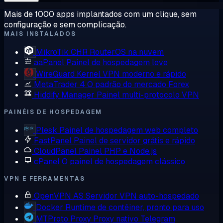
Mais de 1000 apps implantados com um clique, sem
configuração e sem complicação.
MAIS INSTALADOS
MikroTik CHR
RouterOS na nuvem
aaPanel
Painel de hospedagem leve
WireGuard
Kernel VPN moderno e rápido
MetaTrader 4
O padrão do mercado Forex
Hiddify Manager
Painel multi-protocolo VPN
PAINÉIS DE HOSPEDAGEM
Plesk
Painel de hospedagem web completo
FastPanel
Painel de servidor grátis e rápido
CloudPanel
Painel PHP e Node.js
cPanel
O painel de hospedagem clássico
VPN E FERRAMENTAS
OpenVPN AS
Servidor VPN auto-hospedado
Docker
Runtime de contêiner, pronto para uso
MTProto Proxy
Proxy nativo Telegram