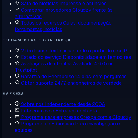
Sala de Notícias
Imprensa e anúncios
Comparar provedores
Cloudzy frente às
alternativas
Todos os recursos
Guias, documentação,
ferramentas, notícias
FERRAMENTAS E CONFIANÇA
Vidro Fumê
Teste nossa rede a partir do seu IP
Estado do serviço
Disponibilidade em tempo real
Avaliações de clientes
Avaliado 4,6/5 no
Trustpilot
Garantia de Reembolso
14 dias, sem perguntas
Obter suporte
24/7, engenheiros de verdade
EMPRESA
Sobre nós
Independente desde 2008
Fale connosco
Entre em contacto
Programa para empresas
Cresça com a Cloudzy
Programa de Educação
Para investigação e
equipas