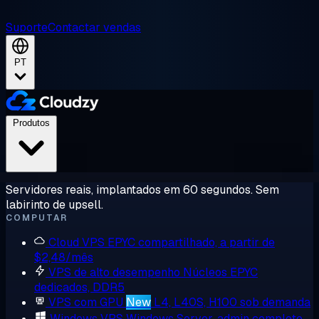
Suporte
Contactar vendas
PT
Produtos
Servidores reais, implantados em 60 segundos. Sem
labirinto de upsell.
COMPUTAR
Cloud VPS
EPYC compartilhado, a partir de
$2,48/mês
VPS de alto desempenho
Núcleos EPYC
dedicados, DDR5
VPS com GPU
New
L4, L40S, H100 sob demanda
Windows VPS
Windows Server, admin completo