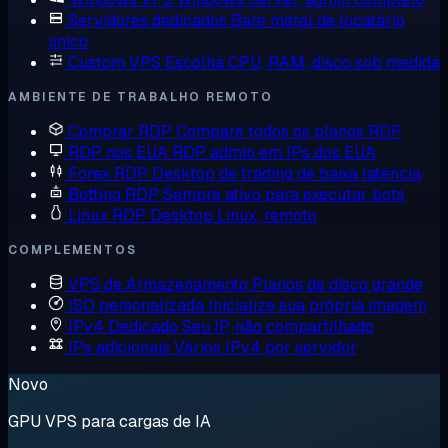
Servidores dedicados
Bare metal de locatário
único
Custom VPS
Escolha CPU, RAM, disco sob medida
AMBIENTE DE TRABALHO REMOTO
Comprar RDP
Compare todos os planos RDP
RDP nos EUA
RDP admin em IPs dos EUA
Forex RDP
Desktop de trading de baixa latência
Botting RDP
Sempre ativo para executar bots
Linux RDP
Desktop Linux, remoto
COMPLEMENTOS
VPS de Armazenamento
Planos de disco grande
ISO personalizada
Inicialize sua própria imagem
IPv4 Dedicado
Seu IP, não compartilhado
IPs adicionais
Vários IPv4 por servidor
Novo
GPU VPS para cargas de IA