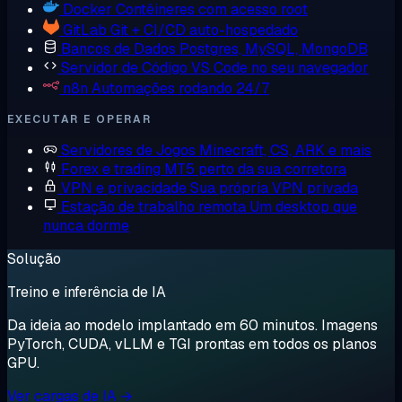
Docker
Contêineres com acesso root
GitLab
Git + CI/CD auto-hospedado
Bancos de Dados
Postgres, MySQL, MongoDB
Servidor de Código
VS Code no seu navegador
n8n
Automações rodando 24/7
EXECUTAR E OPERAR
Servidores de Jogos
Minecraft, CS, ARK e mais
Forex e trading
MT5 perto da sua corretora
VPN e privacidade
Sua própria VPN privada
Estação de trabalho remota
Um desktop que
nunca dorme
Solução
Treino e inferência de IA
Da ideia ao modelo implantado em 60 minutos. Imagens
PyTorch, CUDA, vLLM e TGI prontas em todos os planos
GPU.
Ver cargas de IA →