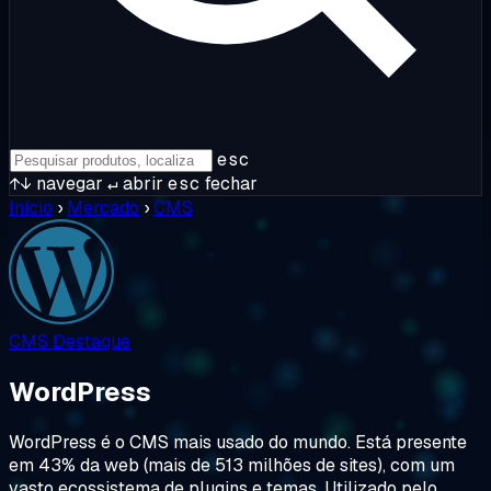
esc
↑↓
navegar
↵
abrir
esc
fechar
Início
›
Mercado
›
CMS
CMS
Destaque
WordPress
WordPress é o CMS mais usado do mundo. Está presente
em 43% da web (mais de 513 milhões de sites), com um
vasto ecossistema de plugins e temas. Utilizado pelo