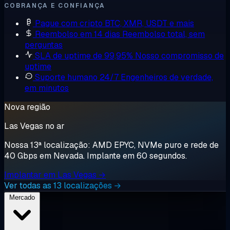
COBRANÇA E CONFIANÇA
Pague com cripto
BTC, XMR, USDT e mais
Reembolso em 14 dias
Reembolso total, sem
perguntas
SLA de uptime de 99,95%
Nosso compromisso de
uptime
Suporte humano 24/7
Engenheiros de verdade,
em minutos
Nova região
Las Vegas no ar
Nossa 13ª localização: AMD EPYC, NVMe puro e rede de
40 Gbps em Nevada. Implante em 60 segundos.
Implantar em Las Vegas →
Ver todas as 13 localizações →
Mercado