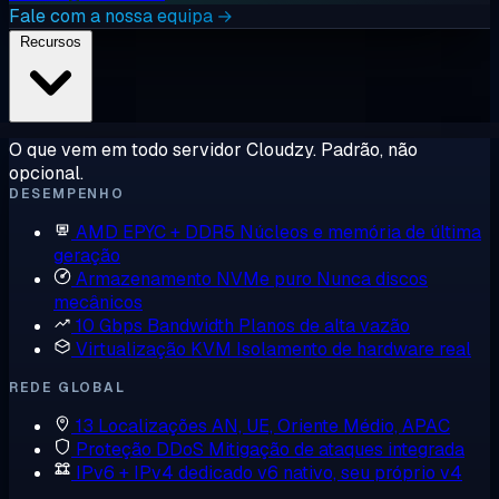
Fale com a nossa equipa →
Recursos
O que vem em todo servidor Cloudzy. Padrão, não
opcional.
DESEMPENHO
AMD EPYC + DDR5
Núcleos e memória de última
geração
Armazenamento NVMe puro
Nunca discos
mecânicos
10 Gbps Bandwidth
Planos de alta vazão
Virtualização KVM
Isolamento de hardware real
REDE GLOBAL
13 Localizações
AN, UE, Oriente Médio, APAC
Proteção DDoS
Mitigação de ataques integrada
IPv6 + IPv4 dedicado
v6 nativo, seu próprio v4