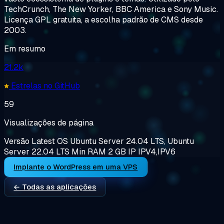
TechCrunch, The New Yorker, BBC America e Sony Music.
Licença GPL gratuita, a escolha padrão de CMS desde
2003.
Em resumo
21.2k
Estrelas no GitHub
59
Visualizações de página
Versão
Latest
OS
Ubuntu Server 24.04 LTS, Ubuntu
Server 22.04 LTS
Min RAM
2 GB
IP
IPV4,IPV6
Implante o WordPress em uma VPS
← Todas as aplicações