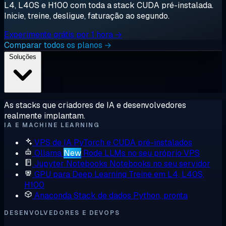
L4, L40S e H100 com toda a stack CUDA pré-instalada.
Inicie, treine, desligue, faturação ao segundo.
Experimente grátis por 1 hora →
Comparar todos os planos →
Soluções
As stacks que criadores de IA e desenvolvedores
realmente implantam.
IA E MACHINE LEARNING
VPS de IA
PyTorch e CUDA pré-instalados
Ollama
New
Rode LLMs no seu próprio VPS
Jupyter Notebooks
Notebooks no seu servidor
GPU para Deep Learning
Treine em L4, L40S,
H100
Anaconda
Stack de dados Python, pronta
DESENVOLVEDORES E DEVOPS