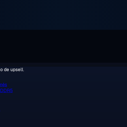
o de upsell.
/mês
, DDR5
o