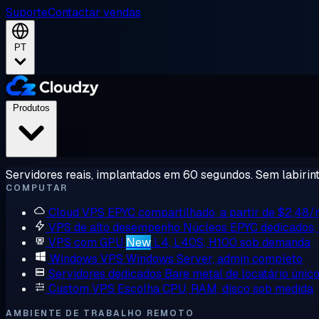
Suporte
Contactar vendas
PT
Produtos
Servidores reais, implantados em 60 segundos. Sem labirint
COMPUTAR
Cloud VPS
EPYC compartilhado, a partir de $2,48
VPS de alto desempenho
Núcleos EPYC dedicados
VPS com GPU
New
L4, L40S, H100 sob demanda
Windows VPS
Windows Server, admin completo
Servidores dedicados
Bare metal de locatário únic
Custom VPS
Escolha CPU, RAM, disco sob medida
AMBIENTE DE TRABALHO REMOTO