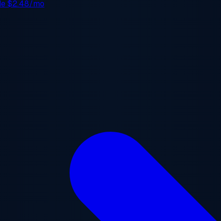
 de
$2.48/mo