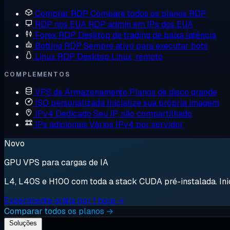
Comprar RDP
Compare todos os planos RDP
RDP nos EUA
RDP admin em IPs dos EUA
Forex RDP
Desktop de trading de baixa latência
Botting RDP
Sempre ativo para executar bots
Linux RDP
Desktop Linux, remoto
COMPLEMENTOS
VPS de Armazenamento
Planos de disco grande
ISO personalizada
Inicialize sua própria imagem
IPv4 Dedicado
Seu IP, não compartilhado
IPs adicionais
Vários IPv4 por servidor
Novo
GPU VPS para cargas de IA
L4, L40S e H100 com toda a stack CUDA pré-instalada. Inici
Experimente grátis por 1 hora →
Comparar todos os planos →
Soluções