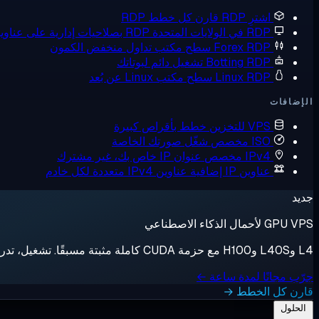
اشترِ RDP
قارن كل خطط RDP
RDP في الولايات المتحدة
RDP بصلاحيات إدارية على عناوين IP أمريكية
Forex RDP
سطح مكتب تداول منخفض الكمون
Botting RDP
تشغيل دائم لبوتاتك
Linux RDP
سطح مكتب Linux عن بُعد
الإضافات
VPS للتخزين
خطط بأقراص كبيرة
ISO مخصص
شغّل صورتك الخاصة
IPv4 مخصص
عنوان IP خاص بك، غير مشترك
عناوين IP إضافية
عناوين IPv4 متعددة لكل خادم
جديد
GPU VPS لأحمال الذكاء الاصطناعي
L4 وL40S وH100 مع حزمة CUDA كاملة مثبتة مسبقًا. تشغيل، تدريب، إيقاف، فوترة بالثانية.
جرّب مجانًا لمدة ساعة ←
قارن كل الخطط →
الحلول