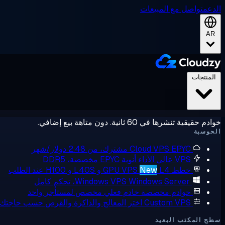
الدعم
تواصل مع المبيعات
AR
المنتجات
خوادم حقيقية تنشرها في 60 ثانية. دون متاهة بيع إضافي.
الحوسبة
EPYC مشترك، من 2.48 دولار/شهر
Cloud VPS
VPS عالي الأداء
أنوية EPYC مخصصة، DDR5
خطط GPU VPS
L4 و L40S و H100 عند الطلب
New
Windows Server، تحكم كامل
Windows VPS
خوادم مخصصة
خادم فعلي مخصص لمستأجر واحد
Custom VPS
اختر المعالج والذاكرة والقرص حسب حاجتك
سطح المكتب البعيد