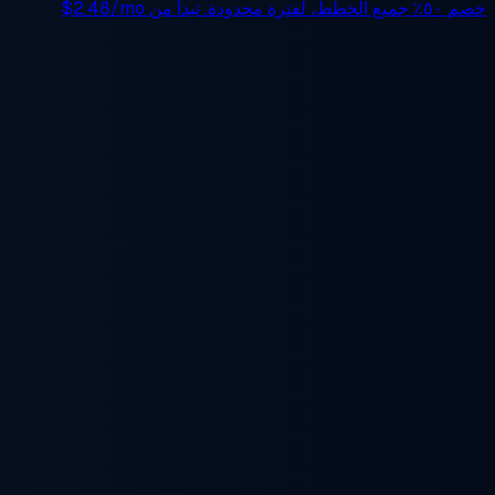
خصم ٥٠٪
جميع الخطط، لفترة محدودة. تبدأ من
$2.48/mo