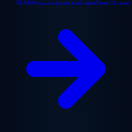
 ٥٠٪
جميع الخطط، لفترة محدودة. تبدأ من
$2.48/mo