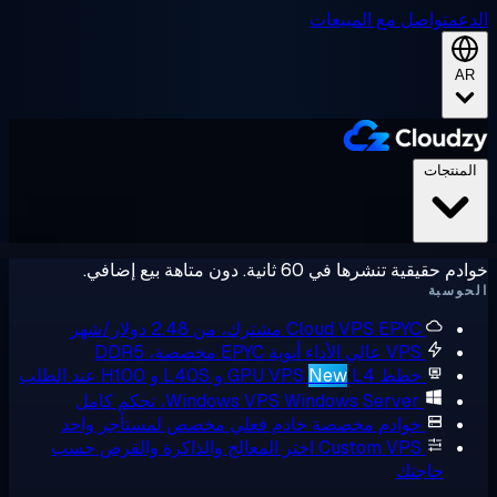
عم
تواصل مع المبيعات
A
لمنتجات
حقيقية تنشرها في 60 ثانية. دون متاهة بيع إضافي.
وسبة
EPYC مشترك، من 2.48 دولار/شهر
Cloud VPS
VPS عالي الأداء
أنوية EPYC مخصصة، DDR5
خطط GPU VPS
L4 و L40S و H100 عند الطلب
New
Windows Server، تحكم كامل
Windows VPS
خوادم مخصصة
خادم فعلي مخصص لمستأجر واحد
Custom VPS
اختر المعالج والذاكرة والقرص حسب
حاجتك