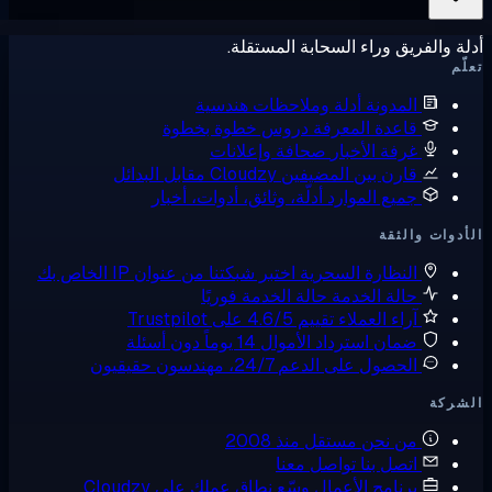
ة والفريق وراء السحابة المستقلة.
ّم
المدونة
أدلة وملاحظات هندسية
قاعدة المعرفة
دروس خطوة بخطوة
غرفة الأخبار
صحافة وإعلانات
قارن بين المضيفين
Cloudzy مقابل البدائل
جميع الموارد
أدلّة، وثائق، أدوات، أخبار
دوات والثقة
النظارة السحرية
اختبر شبكتنا من عنوان IP الخاص بك
حالة الخدمة
حالة الخدمة فوريًا
آراء العملاء
تقييم 4.6/5 على Trustpilot
ضمان استرداد الأموال
14 يوماً دون أسئلة
الحصول على الدعم
24/7، مهندسون حقيقيون
شركة
من نحن
مستقل منذ 2008
اتصل بنا
تواصل معنا
برنامج الأعمال
وسّع نطاق عملك على Cloudzy