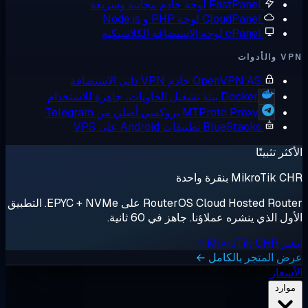
FastPanel
لوحة خادم مجانية وسريعة
CloudPanel
لوحة PHP و Node.js
cPanel
لوحة الاستضافة الكلاسيكية
أدوات
OpenVPN AS
خادم VPN ذاتي الاستضافة
Docker
بيئة تشغيل الحاويات، جاهزة للاستخدام
MTProto Proxy
بروكسي أصلي من Telegram
BlueStacks
تطبيقات Android على VPS
ثر تثبيتًا
MikroTik بنقرة واحدة
RouterOS Cloud Hosted Router على EPYC + NVMe. التطبيق
ل الذي ينشره عملاؤنا. جاهز في 60 ثانية.
MikroTik →
 المتجر بالكامل ←
سعار
وارد