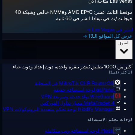
Las  متاحة الآن
موقعنا الثالث عشر: AMD EPYC وNVMe خالص وشبكة 40
ابت/ث في نيفادا. انشر في 60 ثانية.
ي Las Vegas →
 كل المواقع الـ13 →
لسوق
ق يُنشر بنقرة واحدة، دون إعداد ودون عناء.
كثر تثبيتًا
RouterOS في السحابة
MikroTik CHR
aaPanel
لوحة استضافة خفيفة
WireGuard
نواة حديثة وسريعة VPN
MetaTrader 4
معيار تداول الفوركس
Hiddify Manager
لوحة تحكم متعددة البروتوكولات VPN
ات تحكم الاستضافة
Plesk
لوحة استضافة ويب متكاملة