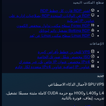
 المكتب البعيد
اشترِ RDP
قارن كل خطط RDP
RDP في الولايات المتحدة
RDP بصلاحيات إدارية على
عناوين IP أمريكية
Forex RDP
سطح مكتب تداول منخفض الكمون
Botting RDP
تشغيل دائم لبوتاتك
Linux RDP
سطح مكتب Linux عن بُعد
ضافات
VPS للتخزين
خطط بأقراص كبيرة
ISO مخصص
شغّل صورتك الخاصة
IPv4 مخصص
عنوان IP خاص بك، غير مشترك
عناوين IP إضافية
عناوين IPv4 متعددة لكل خادم
د
لأحمال الذكاء الاصطناعي
L4 وL40S وH100 مع حزمة CUDA كاملة مثبتة مسبقًا. تشغيل،
يب، إيقاف، فوترة بالثانية.