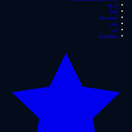
أوروبا
آسيا
أمستردام
لندن
دبي
سنغافورة