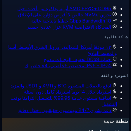
AMD EPYC + DDR5
أنوية وذاكرة من أحدث جيل
تخزين NVMe خالص
لا أقراص دوّارة على الإطلاق
10 Gbps Bandwidth
خطط بإنتاجية عالية
المحاكاة الافتراضية KVM
عزل عتادي حقيقي
ة عالمية
١٣ موقعًا
أمريكا الشمالية، أوروبا، الشرق الأوسط، آسيا
والمحيط الهادئ
حماية DDoS
تخفيف الهجمات مدمج
IPv6 + IPv4 مخصص
v6 أصلي، v4 خاص بك
وترة والثقة
ادفع بالعملات المشفرة
BTC و XMR و USDT والمزيد
استرداد خلال 14 يوماً
استرداد كامل دون أسئلة
اتفاقية مستوى خدمة 99.95% للتشغيل
التزامنا بوقت
التشغيل
دعم بشري 24/7
مهندسون حقيقيون، خلال دقائق
قة جديدة