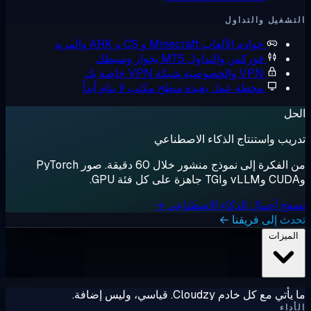
شغيل والتداول
خوادم الألعاب
Minecraft و CS و ARK والمزيد
فوركس والتداول
MT5 بجوار وسيطك
VPN والخصوصية
شبكة VPN خاصة بك
محطة عمل بعيدة
سطح مكتب لا ينام أبداً
ل
يب واستنتاج الذكاء الاصطناعي
من الفكرة إلى نموذج منشور خلال 60 دقيقة. صور PyTorch
ح أحمال الذكاء الاصطناعي →
ث إلى فريقنا ←
لميزات
ي مع كل خادم Cloudzy. قياسي، وليس إضافة.
داء