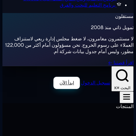
برنامج التعليم
للبحث والفرق
تقلون
ل ذاتي منذ 2008
مستثمرون مغامرون، لا ضغط مجلس إدارة ربعي لاستنزاف
العملاء على رسوم الخروج. نحن مسؤولون أمام أكثر من 122,000
ر، وليس أمام جدول بيانات شركة أم.
أ قصتنا ←
تسجيل الدخول
ابدأ الآن
⌘K
لبحث
نتجات