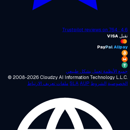
Trustpilot
reviews on
764
·
4
ل
VISA
Pay
Pal
Alip
ع الأنظمة تعمل بشكل طبيعي
© 2008-2026 Cloudzy AI Information Technology L.L
خصوصية
الشروط
AUP
SLA
ملفات تعريف الارتباط