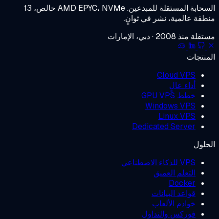
حابة المستقلة للمبدعين.
AMD EPYC، NVMe خالص، 13
قة عالمية، نشر في ثوانٍ.
منذ 2008 · دبي، الإمارات
نتجات
Cloud VPS
أداء عالٍ
خطط GPU VPS
Windows VPS
Linux VPS
Dedicated Server
لول
VPS للذكاء الاصطناعي
التعلم العميق
Docker
قواعد البيانات
خوادم الألعاب
فوركس والتداول