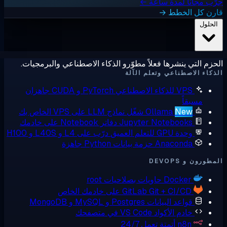
ب مجانًا لمدة ساعة ←
رن كل الخطط →
لحلول
زم التي ينشرها فعلاً مطوّرو الذكاء الاصطناعي والبرمجيات.
كاء الاصطناعي وتعلم الآلة
VPS للذكاء الاصطناعي
PyTorch و CUDA جاهزان
مسبقاً
New
Ollama
شغّل نماذج LLM على VPS الخاص بك
Jupyter Notebooks
دفاتر Notebook على خادمك
وحدة GPU للتعلم العميق
درّب على L4 و L40S و H100
Anaconda
حزمة بيانات Python جاهزة
ورون و DEVOPS
Docker
حاويات بصلاحيات root
Git + CI/CD على خادمك الخاص
GitLab
قواعد البيانات
Postgres و MySQL و MongoDB
خادم الأكواد
VS Code في متصفحك
n8n
أتمتة تعمل 24/7