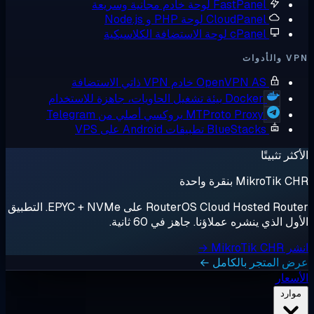
FastPanel
لوحة خادم مجانية وسريعة
CloudPanel
لوحة PHP و Node.js
cPanel
لوحة الاستضافة الكلاسيكية
أدوات
OpenVPN AS
خادم VPN ذاتي الاستضافة
Docker
بيئة تشغيل الحاويات، جاهزة للاستخدام
MTProto Proxy
بروكسي أصلي من Telegram
BlueStacks
تطبيقات Android على VPS
ثر تثبيتًا
MikroTik بنقرة واحدة
RouterOS Cloud Hosted Router على EPYC + NVMe. التطبيق
ل الذي ينشره عملاؤنا. جاهز في 60 ثانية.
MikroTik →
 المتجر بالكامل ←
سعار
وارد