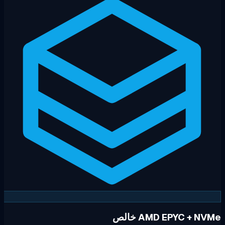
AMD EPYC + NV خالص