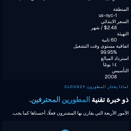
نطقة
us-nyc-1
عر الابتدائي
$2.48 / شهر
هيئة
60 ثانية
اقية مستوى وقت التشغيل
99.95%
رداد المبالغ
١٤ يومًا
تأسيس
2008
ا يختار المطورون CLOUDZY
 خبرة تقنية
المطورين المحترفين.
مور الأربعة التي يقارن بها المشترون فعلًا، أحسناها كما يجب.