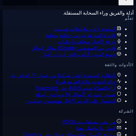
ة والفريق وراء السحابة المستقلة.
ّم
المدونة
أدلة وملاحظات هندسية
قاعدة المعرفة
دروس خطوة بخطوة
غرفة الأخبار
صحافة وإعلانات
قارن بين المضيفين
Cloudzy مقابل البدائل
جميع الموارد
أدلّة، وثائق، أدوات، أخبار
دوات والثقة
النظارة السحرية
اختبر شبكتنا من عنوان IP الخاص بك
حالة الخدمة
حالة الخدمة فوريًا
آراء العملاء
تقييم 4.6/5 على Trustpilot
ضمان استرداد الأموال
14 يوماً دون أسئلة
الحصول على الدعم
24/7، مهندسون حقيقيون
شركة
من نحن
مستقل منذ 2008
اتصل بنا
تواصل معنا
برنامج الأعمال
وسّع نطاق عملك على Cloudzy