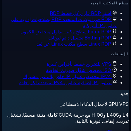
 المكتب البعيد
اشترِ RDP
قارن كل خطط RDP
RDP في الولايات المتحدة
RDP بصلاحيات إدارية على
عناوين IP أمريكية
Forex RDP
سطح مكتب تداول منخفض الكمون
Botting RDP
تشغيل دائم لبوتاتك
Linux RDP
سطح مكتب Linux عن بُعد
ضافات
VPS للتخزين
خطط بأقراص كبيرة
ISO مخصص
شغّل صورتك الخاصة
IPv4 مخصص
عنوان IP خاص بك، غير مشترك
عناوين IP إضافية
عناوين IPv4 متعددة لكل خادم
د
لأحمال الذكاء الاصطناعي
L4 وL40S وH100 مع حزمة CUDA كاملة مثبتة مسبقًا. تشغيل،
يب، إيقاف، فوترة بالثانية.