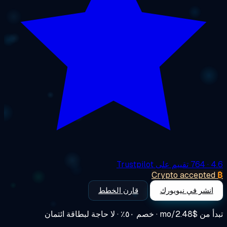
4
· 764 تقييم على Trustpilot
Crypto accepte
انشر في نيويورك
قارن الخطط
أ من
$2.48/mo
· خصم ٥٠٪ · لا حاجة لبطاقة ائتمان