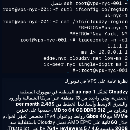
~ ss
متصل
root@vps-nyc-001:~#
curl ifconfig.co/regi
us-nyc
root@vps-nyc-001:~#
cat /etc/cloudzy-regi
REGION="us-nyc-
METRO="New York, N
root@vps-nyc-001:~#
traceroute -n -
1.1.1
_
root@vps-nyc-001:
عامة على VPS في نيويورك
Cloud
يُشغّل
us-nyc-1
المنطقة في
نيويورك
المنطقة
ضرية، وهي واحدة من
13 منطقة
عبر أمريكا الشمالية وأوروبا
شرق الأوسط وآسيا. تبدأ الخطط من
$2.48 per month
راوح من
512 MB to 64 GB DDR5
، جميعها على
تخزين
NV
مع
40 Gbps
روابط ووعنوان IPv4 مخصص. تُجهَّز الخوادم
ال
60 ثانية
على AMD EPYC. تعمل Cloudzy باستقلالية منذ
20
وتقييمه
4.6 / 5
by
764+ reviewers
على Trustpilot.