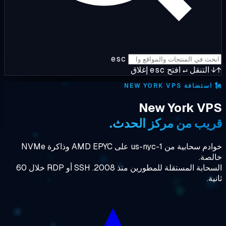
esc
التنقل
↵
افتح
esc
إغلاق
ستضافة NEW YORK VPS
New York V
يب من مركز الحدث.
خوادم سحابية من us-nyc-1 على AMD EPYC وذاكرة NVMe
صة.
السحابة المستقلة للمطورين منذ 2008. SSH أو RDP خلال 60
ة.