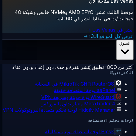
Las  متاحة الآن
موقعنا الثالث عشر: AMD EPYC وNVMe خالص وشبكة 40
ابت/ث في نيفادا. انشر في 60 ثانية.
ي Las Vegas →
 كل المواقع الـ13 →
لسوق
ق يُنشر بنقرة واحدة، دون إعداد ودون عناء.
كثر تثبيتًا
RouterOS في السحابة
MikroTik CHR
aaPanel
لوحة استضافة خفيفة
WireGuard
نواة حديثة وسريعة VPN
MetaTrader 4
معيار تداول الفوركس
Hiddify Manager
لوحة تحكم متعددة البروتوكولات VPN
ات تحكم الاستضافة
Plesk
لوحة استضافة ويب متكاملة