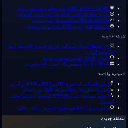
AMD EPYC + DDR5
أنوية وذاكرة من أحدث جيل
تخزين NVMe خالص
لا أقراص دوّارة على الإطلاق
10 Gbps Bandwidth
خطط بإنتاجية عالية
المحاكاة الافتراضية KVM
عزل عتادي حقيقي
ة عالمية
١٣ موقعًا
أمريكا الشمالية، أوروبا، الشرق الأوسط، آسيا
والمحيط الهادئ
حماية DDoS
تخفيف الهجمات مدمج
IPv6 + IPv4 مخصص
v6 أصلي، v4 خاص بك
وترة والثقة
ادفع بالعملات المشفرة
BTC و XMR و USDT والمزيد
استرداد خلال 14 يوماً
استرداد كامل دون أسئلة
اتفاقية مستوى خدمة 99.95% للتشغيل
التزامنا بوقت
التشغيل
دعم بشري 24/7
مهندسون حقيقيون، خلال دقائق
قة جديدة