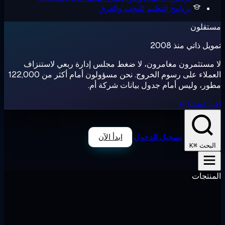
برنامج التعليم
للبحث والفرق
تقلون
ل ذاتي منذ 2008
مستثمرون مغامرون، لا ضغط مجلس إدارة ربعي لاستنزاف
العملاء على رسوم الخروج. نحن مسؤولون أمام أكثر من 122,000
ر، وليس أمام جدول بيانات شركة أم.
أ قصتنا ←
تسجيل الدخول
ابدأ الآن
⌘K
لبحث
نتجات