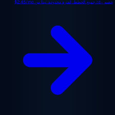
 ٥٠٪
جميع الخطط، لفترة محدودة. تبدأ من
$2.48/mo