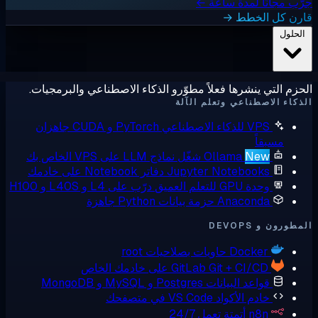
ب مجانًا لمدة ساعة ←
رن كل الخطط →
لحلول
زم التي ينشرها فعلاً مطوّرو الذكاء الاصطناعي والبرمجيات.
كاء الاصطناعي وتعلم الآلة
VPS للذكاء الاصطناعي
PyTorch و CUDA جاهزان
مسبقاً
New
Ollama
شغّل نماذج LLM على VPS الخاص بك
Jupyter Notebooks
دفاتر Notebook على خادمك
وحدة GPU للتعلم العميق
درّب على L4 و L40S و H100
Anaconda
حزمة بيانات Python جاهزة
ورون و DEVOPS
Docker
حاويات بصلاحيات root
Git + CI/CD على خادمك الخاص
GitLab
قواعد البيانات
Postgres و MySQL و MongoDB
خادم الأكواد
VS Code في متصفحك
n8n
أتمتة تعمل 24/7