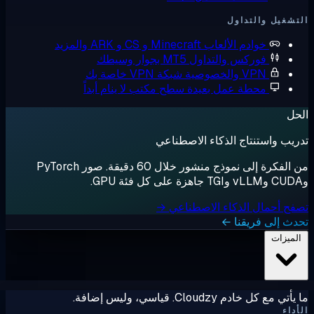
شغيل والتداول
خوادم الألعاب
Minecraft و CS و ARK والمزيد
فوركس والتداول
MT5 بجوار وسيطك
VPN والخصوصية
شبكة VPN خاصة بك
محطة عمل بعيدة
سطح مكتب لا ينام أبداً
ل
يب واستنتاج الذكاء الاصطناعي
من الفكرة إلى نموذج منشور خلال 60 دقيقة. صور PyTorch
ح أحمال الذكاء الاصطناعي →
ث إلى فريقنا ←
لميزات
ي مع كل خادم Cloudzy. قياسي، وليس إضافة.
داء