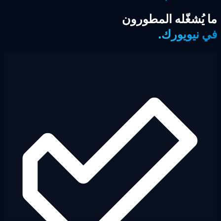
 يُشغّله المطورون
 نيويورك.