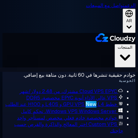
عم
تواصل مع المبيعات
A
لمنتجات
حقيقية تنشرها في 60 ثانية. دون متاهة بيع إضافي.
وسبة
EPYC مشترك، من 2.48 دولار/شهر
Cloud VPS
VPS عالي الأداء
أنوية EPYC مخصصة، DDR5
خطط GPU VPS
L4 و L40S و H100 عند الطلب
New
Windows Server، تحكم كامل
Windows VPS
خوادم مخصصة
خادم فعلي مخصص لمستأجر واحد
Custom VPS
اختر المعالج والذاكرة والقرص حسب
حاجتك