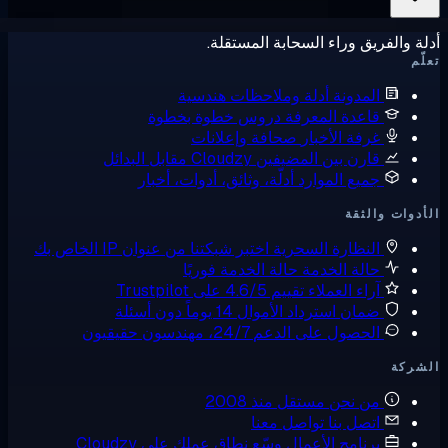
ة والفريق وراء السحابة المستقلة.
ّم
المدونة
أدلة وملاحظات هندسية
قاعدة المعرفة
دروس خطوة بخطوة
غرفة الأخبار
صحافة وإعلانات
قارن بين المضيفين
Cloudzy مقابل البدائل
جميع الموارد
أدلّة، وثائق، أدوات، أخبار
دوات والثقة
النظارة السحرية
اختبر شبكتنا من عنوان IP الخاص بك
حالة الخدمة
حالة الخدمة فوريًا
آراء العملاء
تقييم 4.6/5 على Trustpilot
ضمان استرداد الأموال
14 يوماً دون أسئلة
الحصول على الدعم
24/7، مهندسون حقيقيون
شركة
من نحن
مستقل منذ 2008
اتصل بنا
تواصل معنا
برنامج الأعمال
وسّع نطاق عملك على Cloudzy