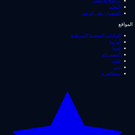
برنامج الأعمال
التعلم
الحصول على الدعم
واقع
الولايات المتحدة الأمريكية
أوروبا
آسيا
أمستردام
لندن
دبي
سنغافورة