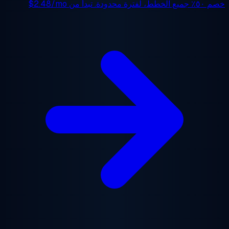
 ٥٠٪
جميع الخطط، لفترة محدودة. تبدأ من
$2.48/mo