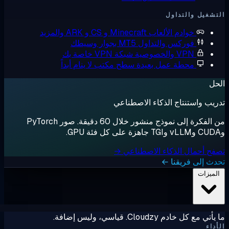
شغيل والتداول
خوادم الألعاب
Minecraft و CS و ARK والمزيد
فوركس والتداول
MT5 بجوار وسيطك
VPN والخصوصية
شبكة VPN خاصة بك
محطة عمل بعيدة
سطح مكتب لا ينام أبداً
ل
يب واستنتاج الذكاء الاصطناعي
من الفكرة إلى نموذج منشور خلال 60 دقيقة. صور PyTorch
ح أحمال الذكاء الاصطناعي →
ث إلى فريقنا ←
لميزات
ي مع كل خادم Cloudzy. قياسي، وليس إضافة.
داء