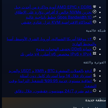
AMD EPYC + DDR5
أنوية وذاكرة من أحدث جيل
تخزين NVMe خالص
لا أقراص دوّارة على الإطلاق
10 Gbps Bandwidth
خطط بإنتاجية عالية
المحاكاة الافتراضية KVM
عزل عتادي حقيقي
ة عالمية
١٣ موقعًا
أمريكا الشمالية، أوروبا، الشرق الأوسط، آسيا
والمحيط الهادئ
حماية DDoS
تخفيف الهجمات مدمج
IPv6 + IPv4 مخصص
v6 أصلي، v4 خاص بك
وترة والثقة
ادفع بالعملات المشفرة
BTC و XMR و USDT والمزيد
استرداد خلال 14 يوماً
استرداد كامل دون أسئلة
اتفاقية مستوى خدمة 99.95% للتشغيل
التزامنا بوقت
التشغيل
دعم بشري 24/7
مهندسون حقيقيون، خلال دقائق
قة جديدة