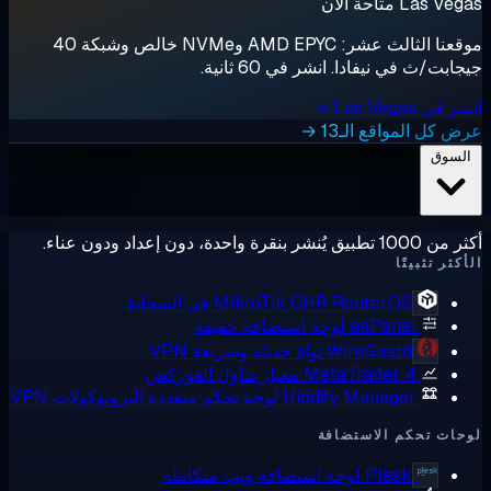
Las  متاحة الآن
موقعنا الثالث عشر: AMD EPYC وNVMe خالص وشبكة 40
ابت/ث في نيفادا. انشر في 60 ثانية.
ي Las Vegas →
 كل المواقع الـ13 →
لسوق
ق يُنشر بنقرة واحدة، دون إعداد ودون عناء.
كثر تثبيتًا
RouterOS في السحابة
MikroTik CHR
aaPanel
لوحة استضافة خفيفة
WireGuard
نواة حديثة وسريعة VPN
MetaTrader 4
معيار تداول الفوركس
Hiddify Manager
لوحة تحكم متعددة البروتوكولات VPN
ات تحكم الاستضافة
Plesk
لوحة استضافة ويب متكاملة