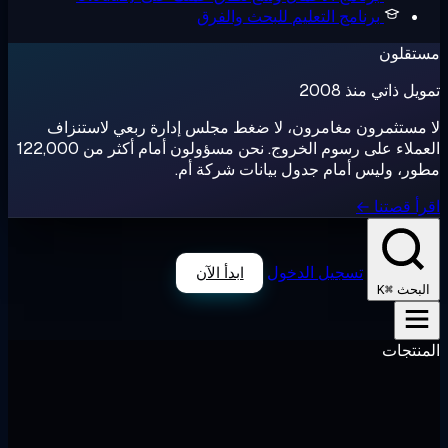
برنامج التعليم
للبحث والفرق
تقلون
ل ذاتي منذ 2008
مستثمرون مغامرون، لا ضغط مجلس إدارة ربعي لاستنزاف
العملاء على رسوم الخروج. نحن مسؤولون أمام أكثر من 122,000
ر، وليس أمام جدول بيانات شركة أم.
أ قصتنا ←
تسجيل الدخول
ابدأ الآن
⌘K
لبحث
نتجات