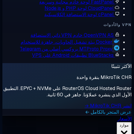
FastPanel
لوحة خادم مجانية وسريعة
CloudPanel
لوحة PHP و Node.js
cPanel
لوحة الاستضافة الكلاسيكية
أدوات
OpenVPN AS
خادم VPN ذاتي الاستضافة
Docker
بيئة تشغيل الحاويات، جاهزة للاستخدام
MTProto Proxy
بروكسي أصلي من Telegram
BlueStacks
تطبيقات Android على VPS
ثر تثبيتًا
MikroTik بنقرة واحدة
RouterOS Cloud Hosted Router على EPYC + NVMe. التطبيق
ل الذي ينشره عملاؤنا. جاهز في 60 ثانية.
MikroTik →
 المتجر بالكامل ←
سعار
وارد