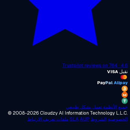
Trustpilot
reviews on
764
·
4
ل
VISA
Pay
Pal
Alip
ع الأنظمة تعمل بشكل طبيعي
© 2008-2026 Cloudzy AI Information Technology L.L
خصوصية
الشروط
AUP
SLA
ملفات تعريف الارتباط