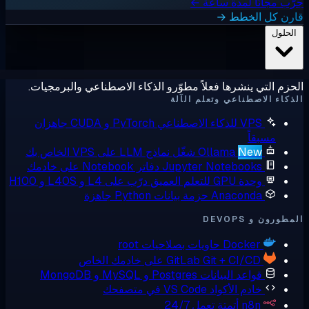
ب مجانًا لمدة ساعة ←
رن كل الخطط →
لحلول
زم التي ينشرها فعلاً مطوّرو الذكاء الاصطناعي والبرمجيات.
كاء الاصطناعي وتعلم الآلة
VPS للذكاء الاصطناعي
PyTorch و CUDA جاهزان
مسبقاً
New
Ollama
شغّل نماذج LLM على VPS الخاص بك
Jupyter Notebooks
دفاتر Notebook على خادمك
وحدة GPU للتعلم العميق
درّب على L4 و L40S و H100
Anaconda
حزمة بيانات Python جاهزة
ورون و DEVOPS
Docker
حاويات بصلاحيات root
Git + CI/CD على خادمك الخاص
GitLab
قواعد البيانات
Postgres و MySQL و MongoDB
خادم الأكواد
VS Code في متصفحك
n8n
أتمتة تعمل 24/7