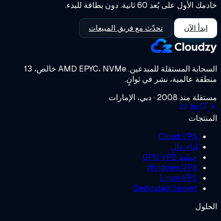
الأول على بُعد 60 ثانية. دون بطاقة للبدء.
ابدأ الآن
تحدّث مع فريق المبيعات
حابة المستقلة للمبدعين.
AMD EPYC، NVMe خالص، 13
قة عالمية، نشر في ثوانٍ.
منذ 2008 · دبي، الإمارات
نتجات
Cloud VPS
أداء عالٍ
خطط GPU VPS
Windows VPS
Linux VPS
Dedicated Server
لول