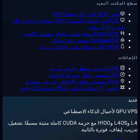
 المكتب البعيد
اشترِ RDP
قارن كل خطط RDP
RDP في الولايات المتحدة
RDP بصلاحيات إدارية على
عناوين IP أمريكية
Forex RDP
سطح مكتب تداول منخفض الكمون
Botting RDP
تشغيل دائم لبوتاتك
Linux RDP
سطح مكتب Linux عن بُعد
ضافات
VPS للتخزين
خطط بأقراص كبيرة
ISO مخصص
شغّل صورتك الخاصة
IPv4 مخصص
عنوان IP خاص بك، غير مشترك
عناوين IP إضافية
عناوين IPv4 متعددة لكل خادم
د
لأحمال الذكاء الاصطناعي
L4 وL40S وH100 مع حزمة CUDA كاملة مثبتة مسبقًا. تشغيل،
يب، إيقاف، فوترة بالثانية.