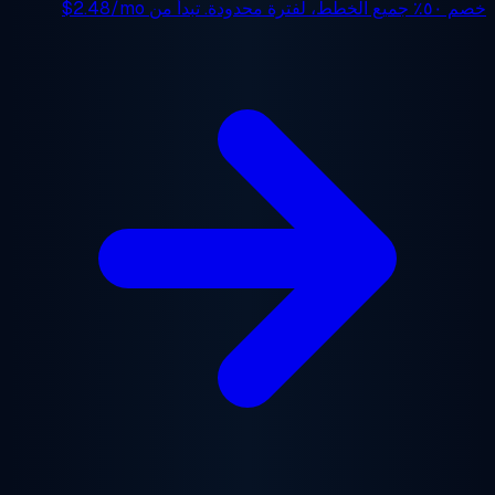
 ٥٠٪
جميع الخطط، لفترة محدودة. تبدأ من
$2.48/mo