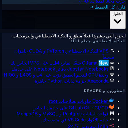
ب مجانًا لمدة ساعة ←
رن كل الخطط →
لحلول
زم التي ينشرها فعلاً مطوّرو الذكاء الاصطناعي والبرمجيات.
كاء الاصطناعي وتعلم الآلة
VPS للذكاء الاصطناعي
PyTorch و CUDA جاهزان
مسبقاً
New
Ollama
شغّل نماذج LLM على VPS الخاص بك
Jupyter Notebooks
دفاتر Notebook على خادمك
وحدة GPU للتعلم العميق
درّب على L4 و L40S و H100
Anaconda
حزمة بيانات Python جاهزة
ورون و DEVOPS
Docker
حاويات بصلاحيات root
Git + CI/CD على خادمك الخاص
GitLab
قواعد البيانات
Postgres و MySQL و MongoDB
خادم الأكواد
VS Code في متصفحك
n8n
أتمتة تعمل 24/7