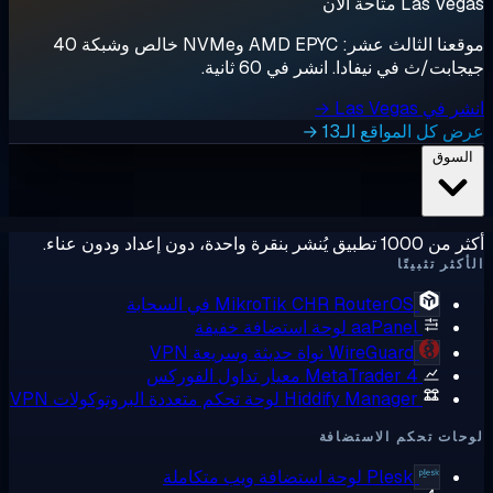
Las  متاحة الآن
موقعنا الثالث عشر: AMD EPYC وNVMe خالص وشبكة 40
ابت/ث في نيفادا. انشر في 60 ثانية.
ي Las Vegas →
 كل المواقع الـ13 →
لسوق
ق يُنشر بنقرة واحدة، دون إعداد ودون عناء.
كثر تثبيتًا
RouterOS في السحابة
MikroTik CHR
aaPanel
لوحة استضافة خفيفة
WireGuard
نواة حديثة وسريعة VPN
MetaTrader 4
معيار تداول الفوركس
Hiddify Manager
لوحة تحكم متعددة البروتوكولات VPN
ات تحكم الاستضافة
Plesk
لوحة استضافة ويب متكاملة