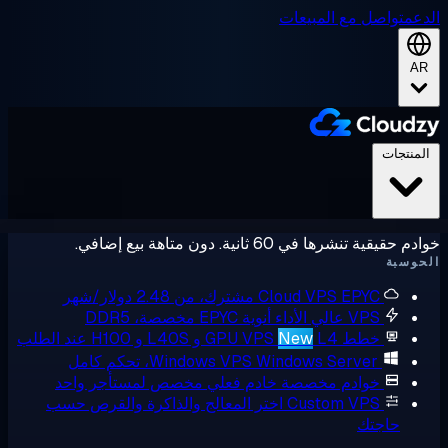
عم
تواصل مع المبيعات
A
لمنتجات
حقيقية تنشرها في 60 ثانية. دون متاهة بيع إضافي.
وسبة
EPYC مشترك، من 2.48 دولار/شهر
Cloud VPS
VPS عالي الأداء
أنوية EPYC مخصصة، DDR5
خطط GPU VPS
L4 و L40S و H100 عند الطلب
New
Windows Server، تحكم كامل
Windows VPS
خوادم مخصصة
خادم فعلي مخصص لمستأجر واحد
Custom VPS
اختر المعالج والذاكرة والقرص حسب
حاجتك