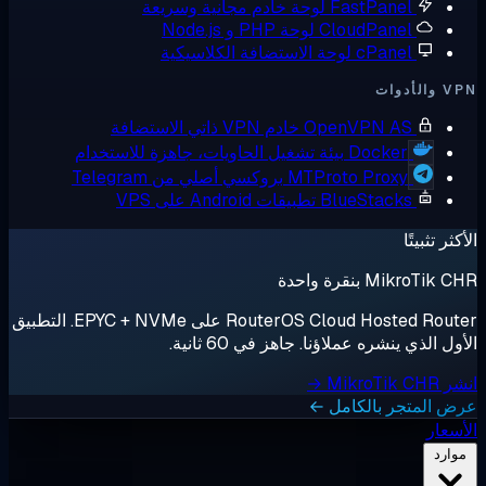
FastPanel
لوحة خادم مجانية وسريعة
CloudPanel
لوحة PHP و Node.js
cPanel
لوحة الاستضافة الكلاسيكية
أدوات
OpenVPN AS
خادم VPN ذاتي الاستضافة
Docker
بيئة تشغيل الحاويات، جاهزة للاستخدام
MTProto Proxy
بروكسي أصلي من Telegram
BlueStacks
تطبيقات Android على VPS
ثر تثبيتًا
MikroTik بنقرة واحدة
RouterOS Cloud Hosted Router على EPYC + NVMe. التطبيق
ل الذي ينشره عملاؤنا. جاهز في 60 ثانية.
MikroTik →
 المتجر بالكامل ←
سعار
وارد