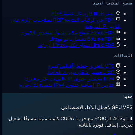
 المكتب البعيد
اشترِ RDP
قارن كل خطط RDP
RDP في الولايات المتحدة
RDP بصلاحيات إدارية على
عناوين IP أمريكية
Forex RDP
سطح مكتب تداول منخفض الكمون
Botting RDP
تشغيل دائم لبوتاتك
Linux RDP
سطح مكتب Linux عن بُعد
ضافات
VPS للتخزين
خطط بأقراص كبيرة
ISO مخصص
شغّل صورتك الخاصة
IPv4 مخصص
عنوان IP خاص بك، غير مشترك
عناوين IP إضافية
عناوين IPv4 متعددة لكل خادم
د
لأحمال الذكاء الاصطناعي
L4 وL40S وH100 مع حزمة CUDA كاملة مثبتة مسبقًا. تشغيل،
يب، إيقاف، فوترة بالثانية.