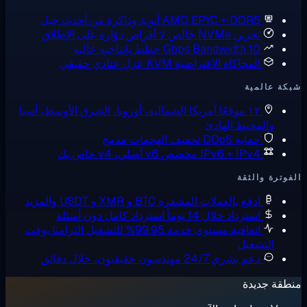
AMD EPYC + DDR5
أنوية وذاكرة من أحدث جيل
تخزين NVMe خالص
لا أقراص دوّارة على الإطلاق
10 Gbps Bandwidth
خطط بإنتاجية عالية
المحاكاة الافتراضية KVM
عزل عتادي حقيقي
ة عالمية
١٣ موقعًا
أمريكا الشمالية، أوروبا، الشرق الأوسط، آسيا
والمحيط الهادئ
حماية DDoS
تخفيف الهجمات مدمج
IPv6 + IPv4 مخصص
v6 أصلي، v4 خاص بك
وترة والثقة
ادفع بالعملات المشفرة
BTC و XMR و USDT والمزيد
استرداد خلال 14 يوماً
استرداد كامل دون أسئلة
اتفاقية مستوى خدمة 99.95% للتشغيل
التزامنا بوقت
التشغيل
دعم بشري 24/7
مهندسون حقيقيون، خلال دقائق
قة جديدة