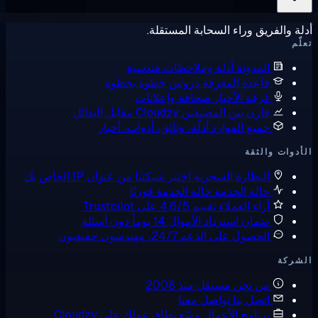
ة والفريق وراء السحابة المستقلة.
ّم
المدونة
أدلة وملاحظات هندسية
قاعدة المعرفة
دروس خطوة بخطوة
غرفة الأخبار
صحافة وإعلانات
قارن بين المضيفين
Cloudzy مقابل البدائل
جميع الموارد
أدلّة، وثائق، أدوات، أخبار
دوات والثقة
النظارة السحرية
اختبر شبكتنا من عنوان IP الخاص بك
حالة الخدمة
حالة الخدمة فوريًا
آراء العملاء
تقييم 4.6/5 على Trustpilot
ضمان استرداد الأموال
14 يوماً دون أسئلة
الحصول على الدعم
24/7، مهندسون حقيقيون
شركة
من نحن
مستقل منذ 2008
اتصل بنا
تواصل معنا
برنامج الأعمال
وسّع نطاق عملك على Cloudzy