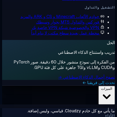
شغيل والتداول
خوادم الألعاب
Minecraft و CS و ARK والمزيد
فوركس والتداول
MT5 بجوار وسيطك
VPN والخصوصية
شبكة VPN خاصة بك
محطة عمل بعيدة
سطح مكتب لا ينام أبداً
ل
يب واستنتاج الذكاء الاصطناعي
من الفكرة إلى نموذج منشور خلال 60 دقيقة. صور PyTorch
ح أحمال الذكاء الاصطناعي →
ث إلى فريقنا ←
لميزات
ي مع كل خادم Cloudzy. قياسي، وليس إضافة.
داء