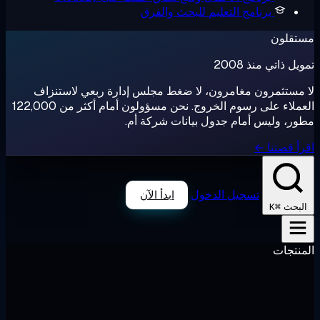
برنامج التعليم
للبحث والفرق
تقلون
ل ذاتي منذ 2008
مستثمرون مغامرون، لا ضغط مجلس إدارة ربعي لاستنزاف
العملاء على رسوم الخروج. نحن مسؤولون أمام أكثر من 122,000
ر، وليس أمام جدول بيانات شركة أم.
أ قصتنا ←
تسجيل الدخول
ابدأ الآن
⌘K
لبحث
نتجات