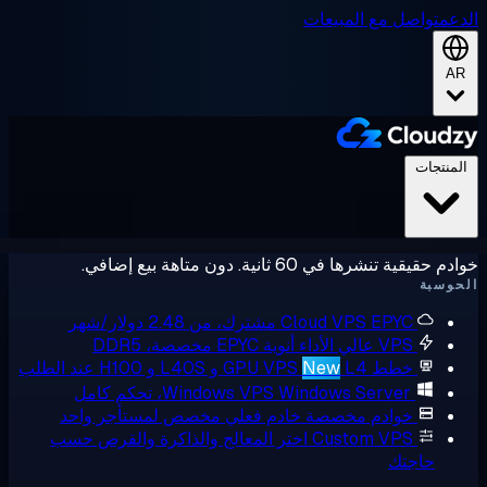
عم
تواصل مع المبيعات
A
لمنتجات
حقيقية تنشرها في 60 ثانية. دون متاهة بيع إضافي.
وسبة
EPYC مشترك، من 2.48 دولار/شهر
Cloud VPS
VPS عالي الأداء
أنوية EPYC مخصصة، DDR5
خطط GPU VPS
L4 و L40S و H100 عند الطلب
New
Windows Server، تحكم كامل
Windows VPS
خوادم مخصصة
خادم فعلي مخصص لمستأجر واحد
Custom VPS
اختر المعالج والذاكرة والقرص حسب
حاجتك