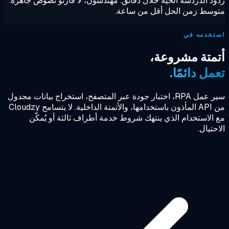
د الدردشة الحية خلال دقائق. مهندسون، لا قارئو نصوص جاهزة.
سط زمن الحل أقل من ساعة.
تخدمه في
متة مشروعة،
مل دائمًا.
سير عمل RPA، اختبار جودة عبر المتصفح، استخراج بيانات مجدول
من API المأذون باستخدامها، والأتمتة الداخلية. لا يتسامح Cloudzy
الاستخدام الذي ينتهك شروط خدمة أطراف ثالثة أو يُمكّن
حتيال.