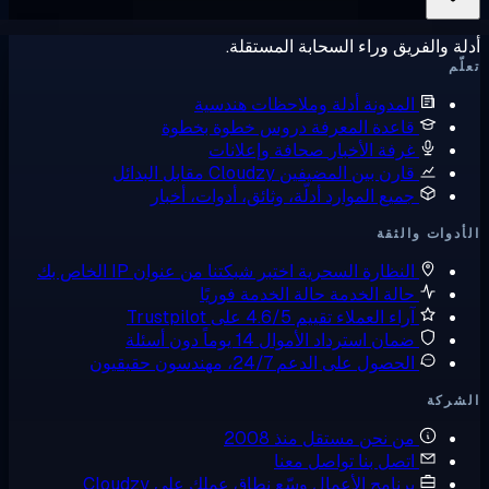
ة والفريق وراء السحابة المستقلة.
ّم
المدونة
أدلة وملاحظات هندسية
قاعدة المعرفة
دروس خطوة بخطوة
غرفة الأخبار
صحافة وإعلانات
قارن بين المضيفين
Cloudzy مقابل البدائل
جميع الموارد
أدلّة، وثائق، أدوات، أخبار
دوات والثقة
النظارة السحرية
اختبر شبكتنا من عنوان IP الخاص بك
حالة الخدمة
حالة الخدمة فوريًا
آراء العملاء
تقييم 4.6/5 على Trustpilot
ضمان استرداد الأموال
14 يوماً دون أسئلة
الحصول على الدعم
24/7، مهندسون حقيقيون
شركة
من نحن
مستقل منذ 2008
اتصل بنا
تواصل معنا
برنامج الأعمال
وسّع نطاق عملك على Cloudzy