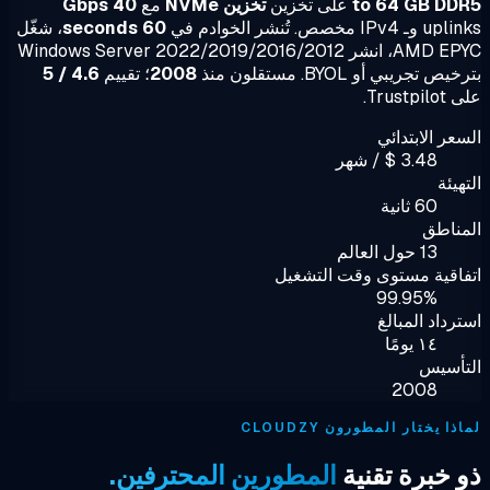
to 64 GB DD
على تخزين
تخزين NVMe
مع
40 Gbps
IPv مخصص. تُنشر الخوادم في
60 seconds
، شغّل
AMD EPYC، انشر Windows Server 2022/2019/2016/2012
ص تجريبي أو BYOL. مستقلون منذ
2008
؛ تقييم
4.6 / 5
Trustp.
عر الابتدائي
3.48 $ / شهر
هيئة
60 ثانية
ناطق
13 حول العالم
اقية مستوى وقت التشغيل
99.95%
رداد المبالغ
١٤ يومًا
تأسيس
2008
ا يختار المطورون CLOUDZY
 خبرة تقنية
المطورين المحترفين.