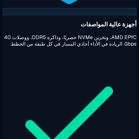
هزة عالية المواصفات
AMD EPYC، وتخزين NVMe حصريًا، وذاكرة DDR5، ووصلات 40
أحادي المسار في كل طبقة من الخطط.