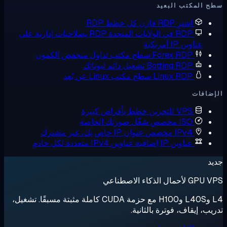
 المكتب البعيد
اشترِ RDP
قارن كل خطط RDP
RDP في الولايات المتحدة
RDP بصلاحيات إدارية على
عناوين IP أمريكية
Forex RDP
سطح مكتب تداول منخفض الكمون
Botting RDP
تشغيل دائم لبوتاتك
Linux RDP
سطح مكتب Linux عن بُعد
ضافات
VPS للتخزين
خطط بأقراص كبيرة
ISO مخصص
شغّل صورتك الخاصة
IPv4 مخصص
عنوان IP خاص بك، غير مشترك
عناوين IP إضافية
عناوين IPv4 متعددة لكل خادم
د
لأحمال الذكاء الاصطناعي
L4 وL40S وH100 مع حزمة CUDA كاملة مثبتة مسبقًا. تشغيل،
يب، إيقاف، فوترة بالثانية.