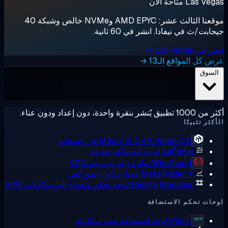
Las  متاحة الآن
موقعنا الثالث عشر: AMD EPYC وNVMe خالص وشبكة 40
ابت/ث في نيفادا. انشر في 60 ثانية.
ي Las Vegas →
 كل المواقع الـ13 →
لسوق
ق يُنشر بنقرة واحدة، دون إعداد ودون عناء.
كثر تثبيتًا
RouterOS في السحابة
MikroTik CHR
aaPanel
لوحة استضافة خفيفة
WireGuard
نواة حديثة وسريعة VPN
MetaTrader 4
معيار تداول الفوركس
Hiddify Manager
لوحة تحكم متعددة البروتوكولات VPN
ات تحكم الاستضافة
Plesk
لوحة استضافة ويب متكاملة