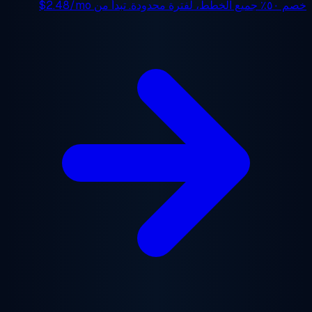
 ٥٠٪
جميع الخطط، لفترة محدودة. تبدأ من
$2.48/mo