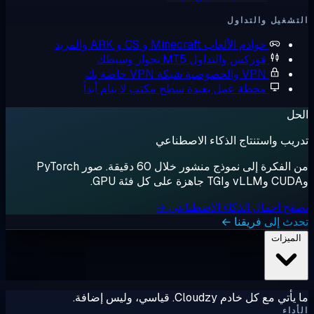
شغيل والتداول
خوادم الألعاب
Minecraft و CS و ARK والمزيد
فوركس والتداول
MT5 بجوار وسيطك
VPN والخصوصية
شبكة VPN خاصة بك
محطة عمل بعيدة
سطح مكتب لا ينام أبداً
ل
يب واستنتاج الذكاء الاصطناعي
من الفكرة إلى نموذج منشور خلال 60 دقيقة. صور PyTorch
ح أحمال الذكاء الاصطناعي →
ث إلى فريقنا ←
لميزات
ي مع كل خادم Cloudzy. قياسي، وليس إضافة.
داء