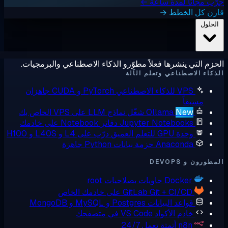
ب مجانًا لمدة ساعة ←
رن كل الخطط →
لحلول
زم التي ينشرها فعلاً مطوّرو الذكاء الاصطناعي والبرمجيات.
كاء الاصطناعي وتعلم الآلة
VPS للذكاء الاصطناعي
PyTorch و CUDA جاهزان
مسبقاً
New
Ollama
شغّل نماذج LLM على VPS الخاص بك
Jupyter Notebooks
دفاتر Notebook على خادمك
وحدة GPU للتعلم العميق
درّب على L4 و L40S و H100
Anaconda
حزمة بيانات Python جاهزة
ورون و DEVOPS
Docker
حاويات بصلاحيات root
Git + CI/CD على خادمك الخاص
GitLab
قواعد البيانات
Postgres و MySQL و MongoDB
خادم الأكواد
VS Code في متصفحك
n8n
أتمتة تعمل 24/7