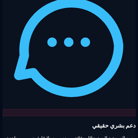
م بشري حقيقي