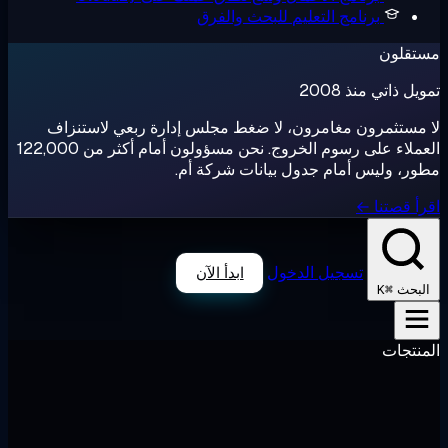
برنامج التعليم
للبحث والفرق
تقلون
ل ذاتي منذ 2008
مستثمرون مغامرون، لا ضغط مجلس إدارة ربعي لاستنزاف
العملاء على رسوم الخروج. نحن مسؤولون أمام أكثر من 122,000
ر، وليس أمام جدول بيانات شركة أم.
أ قصتنا ←
تسجيل الدخول
ابدأ الآن
⌘K
لبحث
نتجات