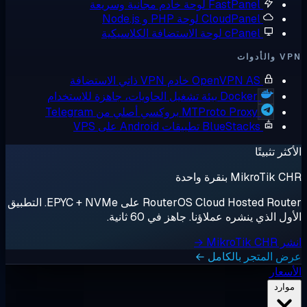
FastPanel
لوحة خادم مجانية وسريعة
CloudPanel
لوحة PHP و Node.js
cPanel
لوحة الاستضافة الكلاسيكية
أدوات
OpenVPN AS
خادم VPN ذاتي الاستضافة
Docker
بيئة تشغيل الحاويات، جاهزة للاستخدام
MTProto Proxy
بروكسي أصلي من Telegram
BlueStacks
تطبيقات Android على VPS
ثر تثبيتًا
MikroTik بنقرة واحدة
RouterOS Cloud Hosted Router على EPYC + NVMe. التطبيق
ل الذي ينشره عملاؤنا. جاهز في 60 ثانية.
MikroTik →
 المتجر بالكامل ←
سعار
وارد