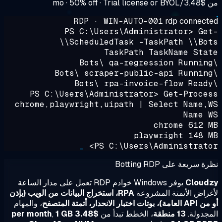
· 50% off · Trial license or BYOL
$3.48/mo
RDP · WIN-AUTO-001
rdp connect
PS C:\Users\Administrator>
Ge
ScheduledTask -TaskPath \\Bots
TaskPath TaskName Sta
Runnin
Runnin
PS C:\Users\Administrator>
Get-Proce
chrome,playwright,uipath | Select Name,
Name 
chrome 612 
playwright 148 
_
PS C:\Users\Administrato
 سريعة على Botting RDP
Cloud
يوفر Windows خوادم RDP تعمل على مدار الساعة
راض الأتمتة المشروعة
RPA، استخراج البيانات من الويب (بإذن
ات اختبار الانحدار، أتمتة المتصفح
، والمهام
جدولة.
13 منطقة
، الخطط تبدأ من
$3.48 per month
1 GB
,