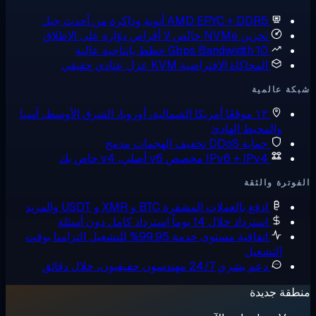
AMD EPYC + DDR5
أنوية وذاكرة من أحدث جيل
تخزين NVMe خالص
لا أقراص دوّارة على الإطلاق
10 Gbps Bandwidth
خطط بإنتاجية عالية
المحاكاة الافتراضية KVM
عزل عتادي حقيقي
ة عالمية
١٣ موقعًا
أمريكا الشمالية، أوروبا، الشرق الأوسط، آسيا
والمحيط الهادئ
حماية DDoS
تخفيف الهجمات مدمج
IPv6 + IPv4 مخصص
v6 أصلي، v4 خاص بك
وترة والثقة
ادفع بالعملات المشفرة
BTC و XMR و USDT والمزيد
استرداد خلال 14 يوماً
استرداد كامل دون أسئلة
اتفاقية مستوى خدمة 99.95% للتشغيل
التزامنا بوقت
التشغيل
دعم بشري 24/7
مهندسون حقيقيون، خلال دقائق
قة جديدة