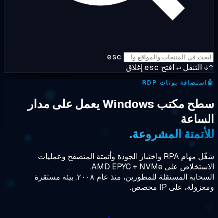
esc
التنقل
↵
افتح
esc
إغلاق
ستضافة بوتات RDP
سطح مكتب Windows يعمل على مدار
ساعة
أتمتة المشروعة.
شغّل مهام RPA واختبار الجودة وأتمتة المتصفح وعمليات
خلاص على AMD EPYC + NVMe.
السحابة المستقلة للمطورين، منذ عام ٢٠٠٨. بيئة مستقرة
ولة، على IP مخصص.