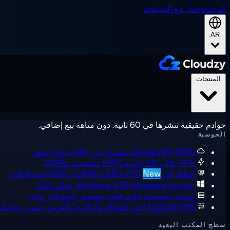
الدعم
تواصل مع المبيعات
AR
المنتجات
خوادم حقيقية تنشرها في 60 ثانية. دون متاهة بيع إضافي.
الحوسبة
EPYC مشترك، من 2.48 دولار/شهر
Cloud VPS
VPS عالي الأداء
أنوية EPYC مخصصة، DDR5
خطط GPU VPS
L4 و L40S و H100 عند الطلب
New
Windows Server، تحكم كامل
Windows VPS
خوادم مخصصة
خادم فعلي مخصص لمستأجر واحد
Custom VPS
اختر المعالج والذاكرة والقرص حسب حاجتك
سطح المكتب البعيد