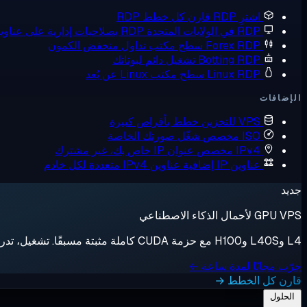
اشترِ RDP
قارن كل خطط RDP
RDP في الولايات المتحدة
RDP بصلاحيات إدارية على عناوين IP أمريكية
Forex RDP
سطح مكتب تداول منخفض الكمون
Botting RDP
تشغيل دائم لبوتاتك
Linux RDP
سطح مكتب Linux عن بُعد
الإضافات
VPS للتخزين
خطط بأقراص كبيرة
ISO مخصص
شغّل صورتك الخاصة
IPv4 مخصص
عنوان IP خاص بك، غير مشترك
عناوين IP إضافية
عناوين IPv4 متعددة لكل خادم
جديد
GPU VPS لأحمال الذكاء الاصطناعي
L4 وL40S وH100 مع حزمة CUDA كاملة مثبتة مسبقًا. تشغيل، تدريب، إيقاف، فوترة بالثانية.
جرّب مجانًا لمدة ساعة ←
قارن كل الخطط →
الحلول