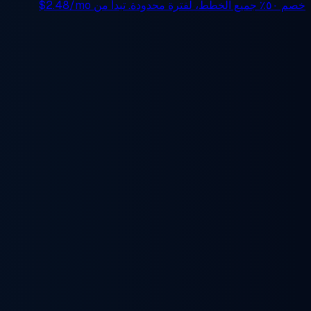
خصم ٥٠٪
جميع الخطط، لفترة محدودة. تبدأ من
$2.48/mo