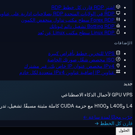
اشترِ RDP
قارن كل خطط RDP
RDP في الولايات المتحدة
RDP بصلاحيات إدارية على عناوين IP أمريكية
Forex RDP
سطح مكتب تداول منخفض الكمون
Botting RDP
تشغيل دائم لبوتاتك
Linux RDP
سطح مكتب Linux عن بُعد
الإضافات
VPS للتخزين
خطط بأقراص كبيرة
ISO مخصص
شغّل صورتك الخاصة
IPv4 مخصص
عنوان IP خاص بك، غير مشترك
عناوين IP إضافية
عناوين IPv4 متعددة لكل خادم
جديد
GPU VPS لأحمال الذكاء الاصطناعي
L4 وL40S وH100 مع حزمة CUDA كاملة مثبتة مسبقًا. تشغيل، تدريب، إيقاف، فوترة بالثانية.
جرّب مجانًا لمدة ساعة ←
قارن كل الخطط →
الحلول