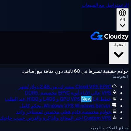
الدعم
تواصل مع المبيعات
AR
المنتجات
خوادم حقيقية تنشرها في 60 ثانية. دون متاهة بيع إضافي.
الحوسبة
EPYC مشترك، من 2.48 دولار/شهر
Cloud VPS
VPS عالي الأداء
أنوية EPYC مخصصة، DDR5
خطط GPU VPS
L4 و L40S و H100 عند الطلب
New
Windows Server، تحكم كامل
Windows VPS
خوادم مخصصة
خادم فعلي مخصص لمستأجر واحد
Custom VPS
اختر المعالج والذاكرة والقرص حسب حاجتك
سطح المكتب البعيد