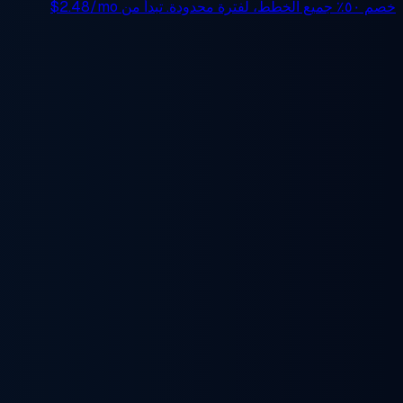
خصم ٥٠٪
جميع الخطط، لفترة محدودة. تبدأ من
$2.48/mo