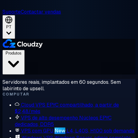
Suporte
Contactar vendas
PT
Produtos
Servidores reais, implantados em 60 segundos. Sem
labirinto de upsell.
COMPUTAR
Cloud VPS
EPYC compartilhado, a partir de
$2,48/mês
VPS de alto desempenho
Núcleos EPYC
dedicados, DDR5
VPS com GPU
New
L4, L40S, H100 sob demanda
Windows VPS
Windows Server, admin completo