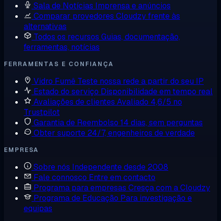
Sala de Notícias
Imprensa e anúncios
Comparar provedores
Cloudzy frente às
alternativas
Todos os recursos
Guias, documentação,
ferramentas, notícias
FERRAMENTAS E CONFIANÇA
Vidro Fumê
Teste nossa rede a partir do seu IP
Estado do serviço
Disponibilidade em tempo real
Avaliações de clientes
Avaliado 4,6/5 no
Trustpilot
Garantia de Reembolso
14 dias, sem perguntas
Obter suporte
24/7, engenheiros de verdade
EMPRESA
Sobre nós
Independente desde 2008
Fale connosco
Entre em contacto
Programa para empresas
Cresça com a Cloudzy
Programa de Educação
Para investigação e
equipas