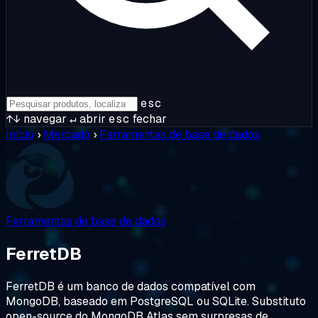
esc
↑↓
navegar
↵
abrir
esc
fechar
Início
›
Mercado
›
Ferramentas de base de dados
Ferramentas de base de dados
FerretDB
FerretDB é um banco de dados compatível com
MongoDB, baseado em PostgreSQL ou SQLite. Substituto
open-source do MongoDB Atlas sem surpresas de