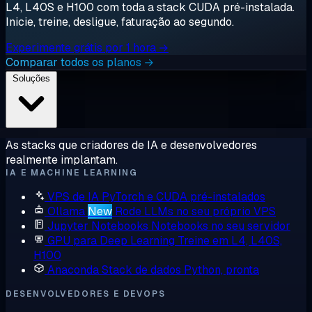
L4, L40S e H100 com toda a stack CUDA pré-instalada.
Inicie, treine, desligue, faturação ao segundo.
Experimente grátis por 1 hora →
Comparar todos os planos →
Soluções
As stacks que criadores de IA e desenvolvedores
realmente implantam.
IA E MACHINE LEARNING
VPS de IA
PyTorch e CUDA pré-instalados
Ollama
New
Rode LLMs no seu próprio VPS
Jupyter Notebooks
Notebooks no seu servidor
GPU para Deep Learning
Treine em L4, L40S,
H100
Anaconda
Stack de dados Python, pronta
DESENVOLVEDORES E DEVOPS