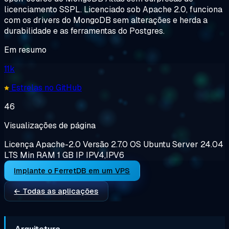
licenciamento SSPL. Licenciado sob Apache 2.0, funciona
com os drivers do MongoDB sem alterações e herda a
durabilidade e as ferramentas do Postgres.
Em resumo
11k
Estrelas no GitHub
46
Visualizações de página
Licença
Apache-2.0
Versão
2.7.0
OS
Ubuntu Server 24.04
LTS
Min RAM
1 GB
IP
IPV4,IPV6
Implante o FerretDB em um VPS
← Todas as aplicações
Arquitetura