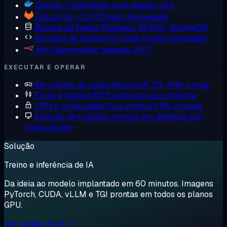
Docker
Contêineres com acesso root
GitLab
Git + CI/CD auto-hospedado
Bancos de Dados
Postgres, MySQL, MongoDB
Servidor de Código
VS Code no seu navegador
n8n
Automações rodando 24/7
EXECUTAR E OPERAR
Servidores de Jogos
Minecraft, CS, ARK e mais
Forex e trading
MT5 perto da sua corretora
VPN e privacidade
Sua própria VPN privada
Estação de trabalho remota
Um desktop que
nunca dorme
Solução
Treino e inferência de IA
Da ideia ao modelo implantado em 60 minutos. Imagens
PyTorch, CUDA, vLLM e TGI prontas em todos os planos
GPU.
Ver cargas de IA →