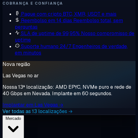
COBRANÇA E CONFIANÇA
Pague com cripto
BTC, XMR, USDT e mais
Reembolso em 14 dias
Reembolso total, sem
perguntas
SLA de uptime de 99,95%
Nosso compromisso de
uptime
Suporte humano 24/7
Engenheiros de verdade,
em minutos
Nova região
Las Vegas no ar
Nossa 13ª localização: AMD EPYC, NVMe puro e rede de
40 Gbps em Nevada. Implante em 60 segundos.
Implantar em Las Vegas →
Ver todas as 13 localizações →
Mercado