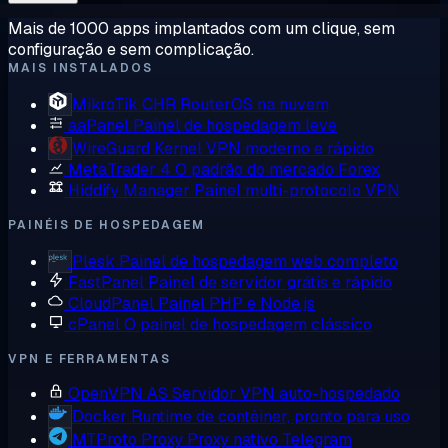
Mais de 1000 apps implantados com um clique, sem
configuração e sem complicação.
MAIS INSTALADOS
MikroTik CHR
RouterOS na nuvem
aaPanel
Painel de hospedagem leve
WireGuard
Kernel VPN moderno e rápido
MetaTrader 4
O padrão do mercado Forex
Hiddify Manager
Painel multi-protocolo VPN
PAINÉIS DE HOSPEDAGEM
Plesk
Painel de hospedagem web completo
FastPanel
Painel de servidor grátis e rápido
CloudPanel
Painel PHP e Node.js
cPanel
O painel de hospedagem clássico
VPN E FERRAMENTAS
OpenVPN AS
Servidor VPN auto-hospedado
Docker
Runtime de contêiner, pronto para uso
MTProto Proxy
Proxy nativo Telegram