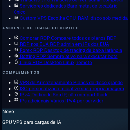
Servidores dedicados
Bare metal de locatário
único
Custom VPS
Escolha CPU, RAM, disco sob medida
AMBIENTE DE TRABALHO REMOTO
Comprar RDP
Compare todos os planos RDP
RDP nos EUA
RDP admin em IPs dos EUA
Forex RDP
Desktop de trading de baixa latência
Botting RDP
Sempre ativo para executar bots
Linux RDP
Desktop Linux, remoto
COMPLEMENTOS
VPS de Armazenamento
Planos de disco grande
ISO personalizada
Inicialize sua própria imagem
IPv4 Dedicado
Seu IP, não compartilhado
IPs adicionais
Vários IPv4 por servidor
Novo
GPU VPS para cargas de IA