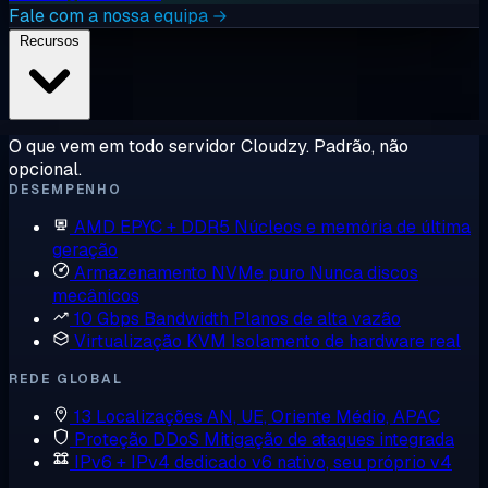
Fale com a nossa equipa →
Recursos
O que vem em todo servidor Cloudzy. Padrão, não
opcional.
DESEMPENHO
AMD EPYC + DDR5
Núcleos e memória de última
geração
Armazenamento NVMe puro
Nunca discos
mecânicos
10 Gbps Bandwidth
Planos de alta vazão
Virtualização KVM
Isolamento de hardware real
REDE GLOBAL
13 Localizações
AN, UE, Oriente Médio, APAC
Proteção DDoS
Mitigação de ataques integrada
IPv6 + IPv4 dedicado
v6 nativo, seu próprio v4