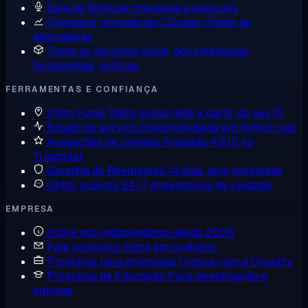
Sala de Notícias
Imprensa e anúncios
Comparar provedores
Cloudzy frente às
alternativas
Todos os recursos
Guias, documentação,
ferramentas, notícias
FERRAMENTAS E CONFIANÇA
Vidro Fumê
Teste nossa rede a partir do seu IP
Estado do serviço
Disponibilidade em tempo real
Avaliações de clientes
Avaliado 4,6/5 no
Trustpilot
Garantia de Reembolso
14 dias, sem perguntas
Obter suporte
24/7, engenheiros de verdade
EMPRESA
Sobre nós
Independente desde 2008
Fale connosco
Entre em contacto
Programa para empresas
Cresça com a Cloudzy
Programa de Educação
Para investigação e
equipas