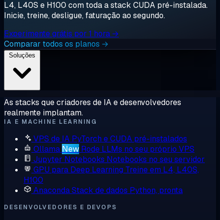
L4, L40S e H100 com toda a stack CUDA pré-instalada.
Inicie, treine, desligue, faturação ao segundo.
Experimente grátis por 1 hora →
Comparar todos os planos →
Soluções
As stacks que criadores de IA e desenvolvedores
realmente implantam.
IA E MACHINE LEARNING
VPS de IA
PyTorch e CUDA pré-instalados
Ollama
New
Rode LLMs no seu próprio VPS
Jupyter Notebooks
Notebooks no seu servidor
GPU para Deep Learning
Treine em L4, L40S,
H100
Anaconda
Stack de dados Python, pronta
DESENVOLVEDORES E DEVOPS