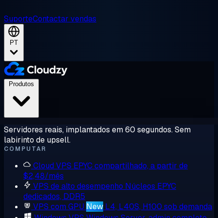
Suporte
Contactar vendas
PT
Produtos
Servidores reais, implantados em 60 segundos. Sem
labirinto de upsell.
COMPUTAR
Cloud VPS
EPYC compartilhado, a partir de
$2,48/mês
VPS de alto desempenho
Núcleos EPYC
dedicados, DDR5
VPS com GPU
New
L4, L40S, H100 sob demanda
Windows VPS
Windows Server, admin completo