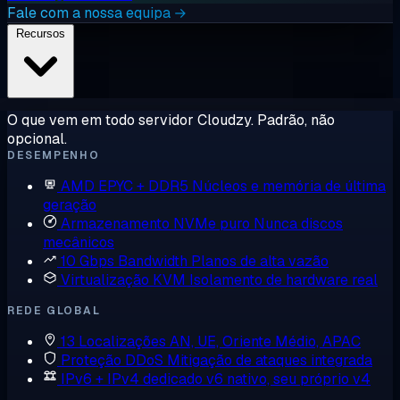
Fale com a nossa equipa →
Recursos
O que vem em todo servidor Cloudzy. Padrão, não
opcional.
DESEMPENHO
AMD EPYC + DDR5
Núcleos e memória de última
geração
Armazenamento NVMe puro
Nunca discos
mecânicos
10 Gbps Bandwidth
Planos de alta vazão
Virtualização KVM
Isolamento de hardware real
REDE GLOBAL
13 Localizações
AN, UE, Oriente Médio, APAC
Proteção DDoS
Mitigação de ataques integrada
IPv6 + IPv4 dedicado
v6 nativo, seu próprio v4