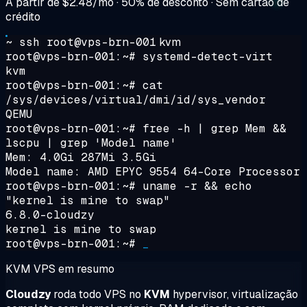
A partir de
$2.48/mo
· 50% de desconto · Sem cartão de
crédito
~ ssh root@vps-brn-001
kvm
root@vps-brn-001:~#
systemd-detect-virt
kvm
root@vps-brn-001:~#
cat
/sys/devices/virtual/dmi/id/sys_vendor
QEMU
root@vps-brn-001:~#
free -h | grep Mem &&
lscpu | grep 'Model name'
Mem: 4.0Gi 287Mi 3.5Gi
Model name: AMD EPYC 9554 64-Core Processor
root@vps-brn-001:~#
uname -r && echo
"kernel is mine to swap"
6.8.0-cloudzy
kernel is mine to swap
root@vps-brn-001:~#
_
KVM VPS em resumo
Cloudzy
roda todo VPS no
KVM
hypervisor, virtualização