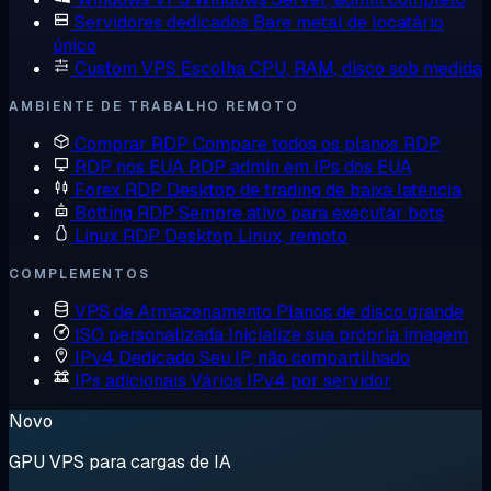
Servidores dedicados
Bare metal de locatário
único
Custom VPS
Escolha CPU, RAM, disco sob medida
AMBIENTE DE TRABALHO REMOTO
Comprar RDP
Compare todos os planos RDP
RDP nos EUA
RDP admin em IPs dos EUA
Forex RDP
Desktop de trading de baixa latência
Botting RDP
Sempre ativo para executar bots
Linux RDP
Desktop Linux, remoto
COMPLEMENTOS
VPS de Armazenamento
Planos de disco grande
ISO personalizada
Inicialize sua própria imagem
IPv4 Dedicado
Seu IP, não compartilhado
IPs adicionais
Vários IPv4 por servidor
Novo
GPU VPS para cargas de IA