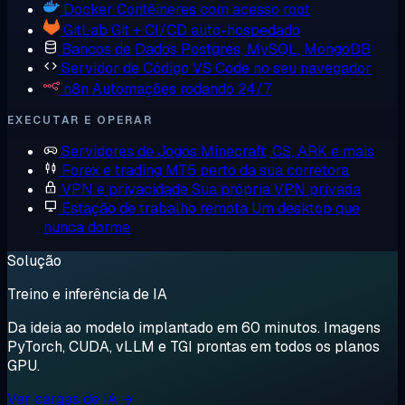
Docker
Contêineres com acesso root
GitLab
Git + CI/CD auto-hospedado
Bancos de Dados
Postgres, MySQL, MongoDB
Servidor de Código
VS Code no seu navegador
n8n
Automações rodando 24/7
EXECUTAR E OPERAR
Servidores de Jogos
Minecraft, CS, ARK e mais
Forex e trading
MT5 perto da sua corretora
VPN e privacidade
Sua própria VPN privada
Estação de trabalho remota
Um desktop que
nunca dorme
Solução
Treino e inferência de IA
Da ideia ao modelo implantado em 60 minutos. Imagens
PyTorch, CUDA, vLLM e TGI prontas em todos os planos
GPU.
Ver cargas de IA →