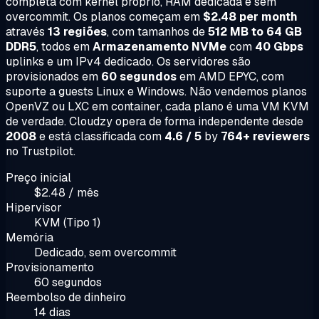
completa com kernel próprio, RAM dedicada e sem
overcommit. Os planos começam em
$2.48 per month
através
13 regiões
, com tamanhos de
512 MB to 64 GB
DDR5
, todos em
Armazenamento NVMe
com
40 Gbps
uplinks e um IPv4 dedicado. Os servidores são
provisionados em
60 segundos
em AMD EPYC, com
suporte a guests Linux e Windows. Não vendemos planos
OpenVZ ou LXC em container, cada plano é uma VM KVM
de verdade. Cloudzy opera de forma independente desde
2008
e está classificada com
4.6 / 5
by
764+ reviewers
no Trustpilot.
Preço inicial
$2.48 / mês
Hipervisor
KVM (Tipo 1)
Memória
Dedicado, sem overcommit
Provisionamento
60 segundos
Reembolso de dinheiro
14 dias