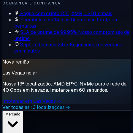
COBRANÇA E CONFIANÇA
Pague com cripto
BTC, XMR, USDT e mais
Reembolso em 14 dias
Reembolso total, sem
perguntas
SLA de uptime de 99,95%
Nosso compromisso de
uptime
Suporte humano 24/7
Engenheiros de verdade,
em minutos
Nova região
Las Vegas no ar
Nossa 13ª localização: AMD EPYC, NVMe puro e rede de
40 Gbps em Nevada. Implante em 60 segundos.
Implantar em Las Vegas →
Ver todas as 13 localizações →
Mercado