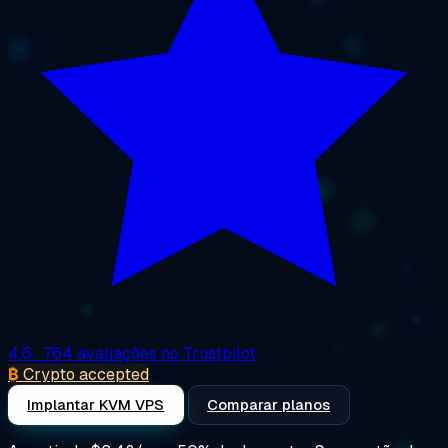
4.6
· 764 avaliações no Trustpilot
₿
Crypto accepted
Implantar KVM VPS
Comparar planos