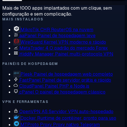
Mais de 1000 apps implantados com um clique, sem
configuração e sem complicação.
MAIS INSTALADOS
MikroTik CHR
RouterOS na nuvem
aaPanel
Painel de hospedagem leve
WireGuard
Kernel VPN moderno e rápido
MetaTrader 4
O padrão do mercado Forex
Hiddify Manager
Painel multi-protocolo VPN
PAINÉIS DE HOSPEDAGEM
Plesk
Painel de hospedagem web completo
FastPanel
Painel de servidor grátis e rápido
CloudPanel
Painel PHP e Node.js
cPanel
O painel de hospedagem clássico
VPN E FERRAMENTAS
OpenVPN AS
Servidor VPN auto-hospedado
Docker
Runtime de contêiner, pronto para uso
MTProto Proxy
Proxy nativo Telegram