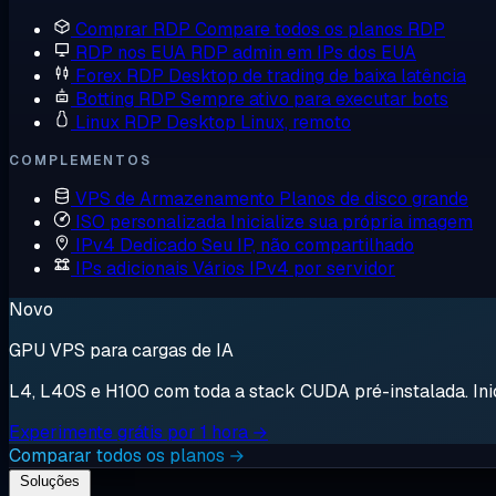
Comprar RDP
Compare todos os planos RDP
RDP nos EUA
RDP admin em IPs dos EUA
Forex RDP
Desktop de trading de baixa latência
Botting RDP
Sempre ativo para executar bots
Linux RDP
Desktop Linux, remoto
COMPLEMENTOS
VPS de Armazenamento
Planos de disco grande
ISO personalizada
Inicialize sua própria imagem
IPv4 Dedicado
Seu IP, não compartilhado
IPs adicionais
Vários IPv4 por servidor
Novo
GPU VPS para cargas de IA
L4, L40S e H100 com toda a stack CUDA pré-instalada. Inici
Experimente grátis por 1 hora →
Comparar todos os planos →
Soluções