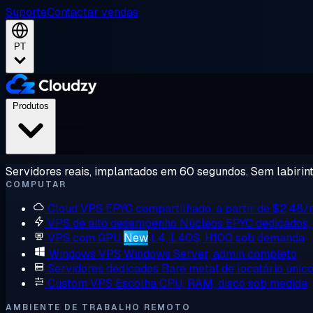
Suporte
Contactar vendas
PT
Produtos
Servidores reais, implantados em 60 segundos. Sem labirint
COMPUTAR
Cloud VPS
EPYC compartilhado, a partir de $2,48
VPS de alto desempenho
Núcleos EPYC dedicados
VPS com GPU
New
L4, L40S, H100 sob demanda
Windows VPS
Windows Server, admin completo
Servidores dedicados
Bare metal de locatário únic
Custom VPS
Escolha CPU, RAM, disco sob medida
AMBIENTE DE TRABALHO REMOTO