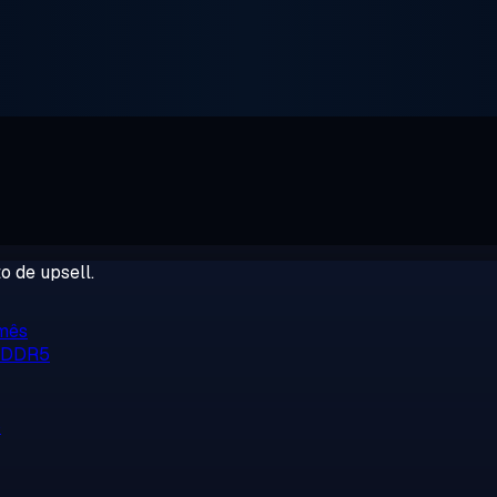
o de upsell.
/mês
, DDR5
o