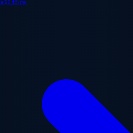
 de
$2.48/mo