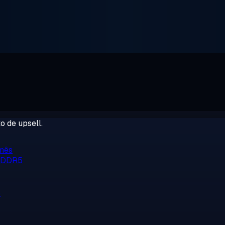
o de upsell.
/mês
, DDR5
o