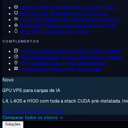
Comprar RDP
Compare todos os planos RDP
RDP nos EUA
RDP admin em IPs dos EUA
Forex RDP
Desktop de trading de baixa latência
Botting RDP
Sempre ativo para executar bots
Linux RDP
Desktop Linux, remoto
COMPLEMENTOS
VPS de Armazenamento
Planos de disco grande
ISO personalizada
Inicialize sua própria imagem
IPv4 Dedicado
Seu IP, não compartilhado
IPs adicionais
Vários IPv4 por servidor
Novo
GPU VPS para cargas de IA
L4, L40S e H100 com toda a stack CUDA pré-instalada. Inici
Experimente grátis por 1 hora →
Comparar todos os planos →
Soluções