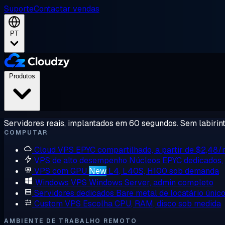
Suporte
Contactar vendas
PT
Produtos
Servidores reais, implantados em 60 segundos. Sem labirint
COMPUTAR
Cloud VPS
EPYC compartilhado, a partir de $2,48
VPS de alto desempenho
Núcleos EPYC dedicados
VPS com GPU
New
L4, L40S, H100 sob demanda
Windows VPS
Windows Server, admin completo
Servidores dedicados
Bare metal de locatário únic
Custom VPS
Escolha CPU, RAM, disco sob medida
AMBIENTE DE TRABALHO REMOTO