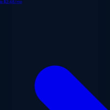
 de
$2.48/mo