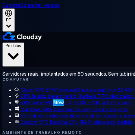
Suporte
Contactar vendas
PT
Produtos
Servidores reais, implantados em 60 segundos. Sem labirint
COMPUTAR
Cloud VPS
EPYC compartilhado, a partir de $2,48
VPS de alto desempenho
Núcleos EPYC dedicados
VPS com GPU
New
L4, L40S, H100 sob demanda
Windows VPS
Windows Server, admin completo
Servidores dedicados
Bare metal de locatário únic
Custom VPS
Escolha CPU, RAM, disco sob medida
AMBIENTE DE TRABALHO REMOTO