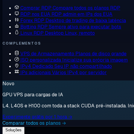
Comprar RDP
Compare todos os planos RDP
RDP nos EUA
RDP admin em IPs dos EUA
Forex RDP
Desktop de trading de baixa latência
Botting RDP
Sempre ativo para executar bots
Linux RDP
Desktop Linux, remoto
COMPLEMENTOS
VPS de Armazenamento
Planos de disco grande
ISO personalizada
Inicialize sua própria imagem
IPv4 Dedicado
Seu IP, não compartilhado
IPs adicionais
Vários IPv4 por servidor
Novo
GPU VPS para cargas de IA
L4, L40S e H100 com toda a stack CUDA pré-instalada. Inici
Experimente grátis por 1 hora →
Comparar todos os planos →
Soluções