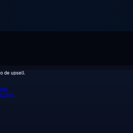
o de upsell.
/mês
, DDR5
o