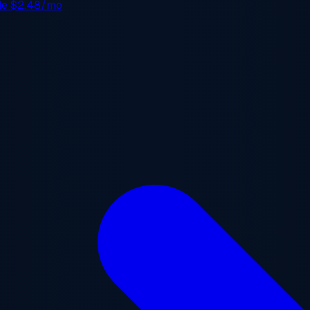
 de
$2.48/mo