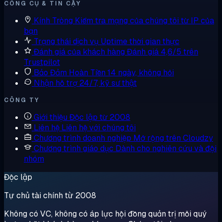
CÔNG CỤ & TIN CẬY
Kính Tròng
Kiểm tra mạng của chúng tôi từ IP của
bạn
Trạng thái dịch vụ
Uptime thời gian thực
Đánh giá của khách hàng
Đánh giá 4,6/5 trên
Trustpilot
Bảo Đảm Hoàn Tiền
14 ngày, không hỏi
Nhận hỗ trợ
24/7, kỹ sư thật
CÔNG TY
Giới thiệu
Độc lập từ 2008
Liên hệ
Liên hệ với chúng tôi
Chương trình doanh nghiệp
Mở rộng trên Cloudzy
Chương trình giáo dục
Dành cho nghiên cứu và đội
nhóm
Độc lập
Tự chủ tài chính từ 2008
Không có VC, không có áp lực hội đồng quản trị mỗi quý