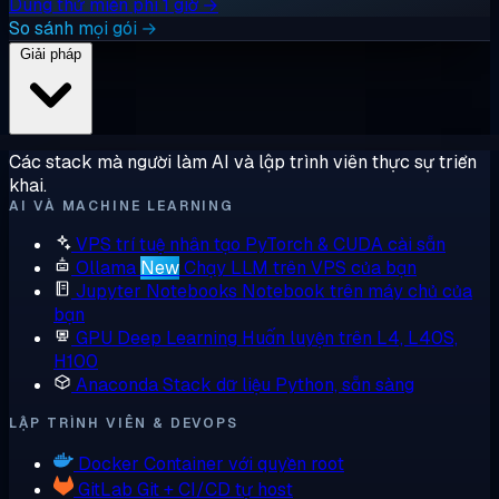
Dùng thử miễn phí 1 giờ →
So sánh mọi gói →
Giải pháp
Các stack mà người làm AI và lập trình viên thực sự triển
khai.
AI VÀ MACHINE LEARNING
VPS trí tuệ nhân tạo
PyTorch & CUDA cài sẵn
Ollama
New
Chạy LLM trên VPS của bạn
Jupyter Notebooks
Notebook trên máy chủ của
bạn
GPU Deep Learning
Huấn luyện trên L4, L40S,
H100
Anaconda
Stack dữ liệu Python, sẵn sàng
LẬP TRÌNH VIÊN & DEVOPS
Docker
Container với quyền root
GitLab
Git + CI/CD tự host