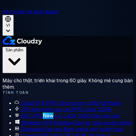
Hỗ trợ
Liên hệ kinh doanh
VI
Sản phẩm
Máy chủ thật, triển khai trong 60 giây. Không mê cung bán
thêm.
TÍNH TOÁN
Cloud VPS
EPYC dùng chung, từ $2,48/tháng
VPS hiệu năng cao
Lõi EPYC riêng, DDR5
GPU VPS
New
L4, L40S, H100 theo yêu cầu
Windows VPS
Windows Server, toàn quyền admin
Dedicated Servers
Bare metal một người thuê
Custom VPS
Chọn CPU, RAM, đĩa theo ý