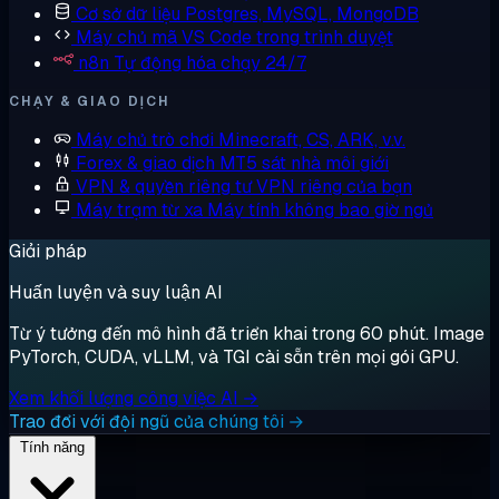
Cơ sở dữ liệu
Postgres, MySQL, MongoDB
Máy chủ mã
VS Code trong trình duyệt
n8n
Tự động hóa chạy 24/7
CHẠY & GIAO DỊCH
Máy chủ trò chơi
Minecraft, CS, ARK, v.v.
Forex & giao dịch
MT5 sát nhà môi giới
VPN & quyền riêng tư
VPN riêng của bạn
Máy trạm từ xa
Máy tính không bao giờ ngủ
Giải pháp
Huấn luyện và suy luận AI
Từ ý tưởng đến mô hình đã triển khai trong 60 phút. Image
PyTorch, CUDA, vLLM, và TGI cài sẵn trên mọi gói GPU.
Xem khối lượng công việc AI →
Trao đổi với đội ngũ của chúng tôi →
Tính năng