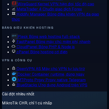
WireGuard
Kernel VPN hiện đại, tốc độ cao
MetaTrader 4
Chuẩn giao dịch Forex
Hiddify Manager
Bảng điều khiển VPN đa giao
thức
BẢNG ĐIỀU KHIỂN HOSTING
Plesk
Bảng web hosting full-stack
FastPanel
Bảng máy chủ miễn phí, nhanh
CloudPanel
Bảng PHP & Node.js
cPanel
Bảng hosting cổ điển
VPN & CÔNG CỤ
OpenVPN AS
Máy chủ VPN tự lưu trữ
Docker
Container runtime, dùng ngay
MTProto Proxy
Proxy native Telegram
BlueStacks
Ứng dụng Android trên VPS
Cài đặt nhiều nhất
MikroTik CHR, chỉ 1 cú nhấp