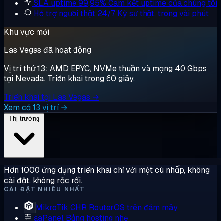
SLA uptime 99,95%
Cam kết uptime của chúng tôi
Hỗ trợ người thật 24/7
Kỹ sư thật, trong vài phút
Khu vực mới
Las Vegas đã hoạt động
Vị trí thứ 13: AMD EPYC, NVMe thuần và mạng 40 Gbps
tại Nevada. Triển khai trong 60 giây.
Triển khai tại Las Vegas →
Xem cả 13 vị trí →
Thị trường
Hơn 1000 ứng dụng triển khai chỉ với một cú nhấp, không
cài đặt, không rắc rối.
CÀI ĐẶT NHIỀU NHẤT
MikroTik CHR
RouterOS trên đám mây
aaPanel
Bảng hosting nhẹ