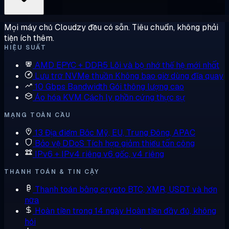
Mọi máy chủ Cloudzy đều có sẵn. Tiêu chuẩn, không phải
tiện ích thêm.
HIỆU SUẤT
AMD EPYC + DDR5
Lõi và bộ nhớ thế hệ mới nhất
Lưu trữ NVMe thuần
Không bao giờ dùng đĩa quay
10 Gbps Bandwidth
Gói thông lượng cao
Ảo hóa KVM
Cách ly phần cứng thực sự
MẠNG TOÀN CẦU
13 Địa điểm
Bắc Mỹ, EU, Trung Đông, APAC
Bảo vệ DDoS
Tích hợp giảm thiểu tấn công
IPv6 + IPv4 riêng
v6 gốc, v4 riêng
THANH TOÁN & TIN CẬY
Thanh toán bằng crypto
BTC, XMR, USDT và hơn
nữa
Hoàn tiền trong 14 ngày
Hoàn tiền đầy đủ, không
hỏi