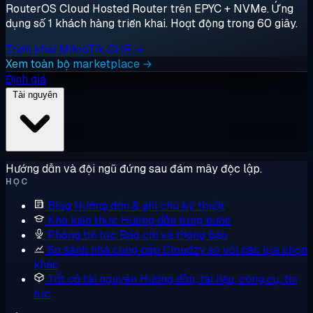
RouterOS Cloud Hosted Router trên EPYC + NVMe. Ứng
dụng số 1 khách hàng triển khai. Hoạt động trong 60 giây.
Triển khai MikroTik CHR →
Xem toàn bộ marketplace →
Định giá
Tài nguyên
Hướng dẫn và đội ngũ đứng sau đám mây độc lập.
HỌC
Blog
Hướng dẫn & ghi chú kỹ thuật
Kho kiến thức
Hướng dẫn từng bước
Phòng tin tức
Báo chí và thông báo
So sánh nhà cung cấp
Cloudzy so với các lựa chọn
khác
Tất cả tài nguyên
Hướng dẫn, tài liệu, công cụ, tin
tức