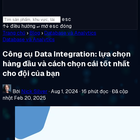
esc
↑↓
điều hướng
↵
mở
esc
đóng
Trang chủ
›
Blog
›
Database và Analytics
Database và Analytics
Công cụ Data Integration: lựa chọn
hàng đầu và cách chọn cái tốt nhất
cho đội của bạn
Bởi
Nick Silver
·
Aug 1, 2024
·
16 phút đọc
·
Đã cập
nhật Feb 20, 2025