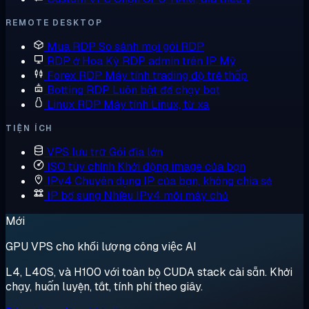
REMOTE DESKTOP
Mua RDP
So sánh mọi gói RDP
RDP ở Hoa Kỳ
RDP admin trên IP Mỹ
Forex RDP
Máy tính trading độ trễ thấp
Botting RDP
Luôn bật để chạy bot
Linux RDP
Máy tính Linux, từ xa
TIỆN ÍCH
VPS lưu trữ
Gói đĩa lớn
ISO tùy chỉnh
Khởi động image của bạn
IPv4 Chuyên dụng
IP của bạn, không chia sẻ
IP bổ sung
Nhiều IPv4 mỗi máy chủ
Mới
GPU VPS cho khối lượng công việc AI
L4, L40S, và H100 với toàn bộ CUDA stack cài sẵn. Khởi
chạy, huấn luyện, tắt, tính phí theo giây.