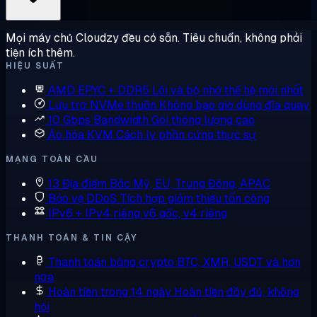
Mọi máy chủ Cloudzy đều có sẵn. Tiêu chuẩn, không phải
tiện ích thêm.
HIỆU SUẤT
AMD EPYC + DDR5
Lõi và bộ nhớ thế hệ mới nhất
Lưu trữ NVMe thuần
Không bao giờ dùng đĩa quay
10 Gbps Bandwidth
Gói thông lượng cao
Ảo hóa KVM
Cách ly phần cứng thực sự
MẠNG TOÀN CẦU
13 Địa điểm
Bắc Mỹ, EU, Trung Đông, APAC
Bảo vệ DDoS
Tích hợp giảm thiểu tấn công
IPv6 + IPv4 riêng
v6 gốc, v4 riêng
THANH TOÁN & TIN CẬY
Thanh toán bằng crypto
BTC, XMR, USDT và hơn
nữa
Hoàn tiền trong 14 ngày
Hoàn tiền đầy đủ, không
hỏi