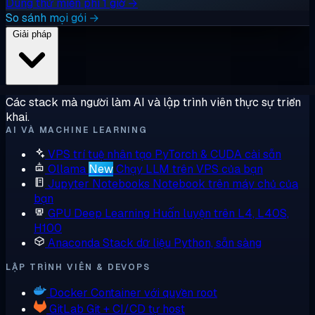
Dùng thử miễn phí 1 giờ →
So sánh mọi gói →
Giải pháp
Các stack mà người làm AI và lập trình viên thực sự triển
khai.
AI VÀ MACHINE LEARNING
VPS trí tuệ nhân tạo
PyTorch & CUDA cài sẵn
Ollama
New
Chạy LLM trên VPS của bạn
Jupyter Notebooks
Notebook trên máy chủ của
bạn
GPU Deep Learning
Huấn luyện trên L4, L40S,
H100
Anaconda
Stack dữ liệu Python, sẵn sàng
LẬP TRÌNH VIÊN & DEVOPS
Docker
Container với quyền root
GitLab
Git + CI/CD tự host