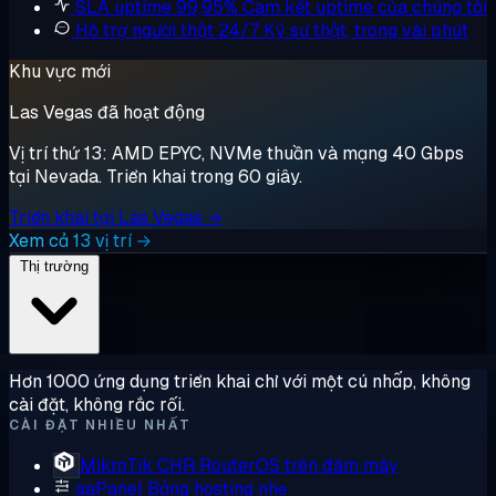
SLA uptime 99,95%
Cam kết uptime của chúng tôi
Hỗ trợ người thật 24/7
Kỹ sư thật, trong vài phút
Khu vực mới
Las Vegas đã hoạt động
Vị trí thứ 13: AMD EPYC, NVMe thuần và mạng 40 Gbps
tại Nevada. Triển khai trong 60 giây.
Triển khai tại Las Vegas →
Xem cả 13 vị trí →
Thị trường
Hơn 1000 ứng dụng triển khai chỉ với một cú nhấp, không
cài đặt, không rắc rối.
CÀI ĐẶT NHIỀU NHẤT
MikroTik CHR
RouterOS trên đám mây
aaPanel
Bảng hosting nhẹ