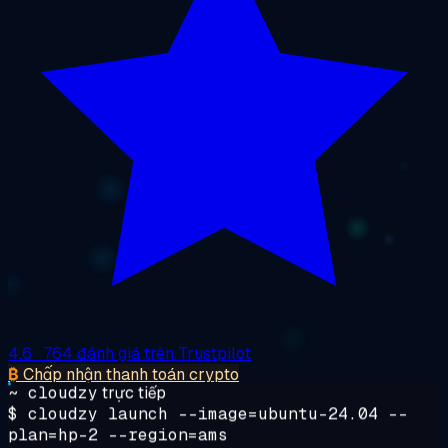
4.6
· 764 đánh giá trên Trustpilot
₿
Chấp nhận thanh toán crypto
~ cloudzy
trực tiếp
$
cloudzy
launch
--image=ubuntu-24.04 --
plan=hp-2 --region=ams