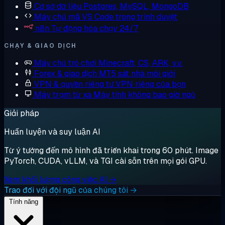
Cơ sở dữ liệu
Postgres, MySQL, MongoDB
Máy chủ mã
VS Code trong trình duyệt
n8n
Tự động hóa chạy 24/7
CHẠY & GIAO DỊCH
Máy chủ trò chơi
Minecraft, CS, ARK, v.v.
Forex & giao dịch
MT5 sát nhà môi giới
VPN & quyền riêng tư
VPN riêng của bạn
Máy trạm từ xa
Máy tính không bao giờ ngủ
Giải pháp
Huấn luyện và suy luận AI
Từ ý tưởng đến mô hình đã triển khai trong 60 phút. Image
PyTorch, CUDA, vLLM, và TGI cài sẵn trên mọi gói GPU.
Xem khối lượng công việc AI →
Trao đổi với đội ngũ của chúng tôi →
Tính năng