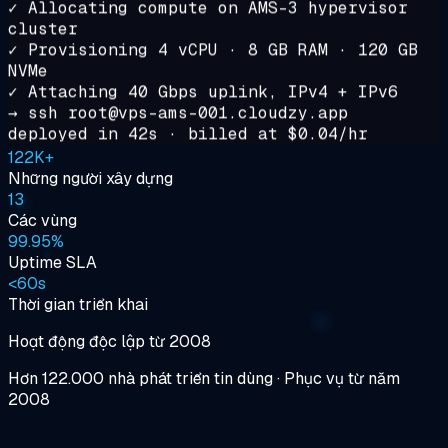
✓ Allocating compute on AMS-3 hypervisor
cluster
✓ Provisioning 4 vCPU · 8 GB RAM · 120 GB
NVMe
✓ Attaching 40 Gbps uplink, IPv4 + IPv6
→ ssh root@
vps-ams-001.cloudzy.app
deployed in
42s
· billed at
$0.04/hr
122K+
Những người xây dựng
13
Các vùng
99.95%
Uptime SLA
<
60s
Thời gian triển khai
Hoạt động độc lập từ 2008
Hơn 122.000 nhà phát triển tin dùng
·
Phục vụ từ năm
2008