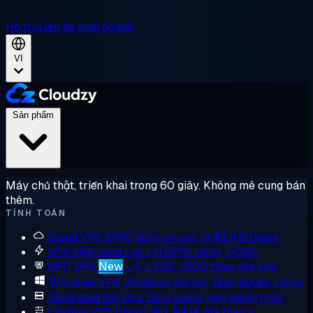
Hỗ trợ
Liên hệ kinh doanh
VI
Sản phẩm
Máy chủ thật, triển khai trong 60 giây. Không mê cung bán
thêm.
TÍNH TOÁN
Cloud VPS
EPYC dùng chung, từ $2,48/tháng
VPS hiệu năng cao
Lõi EPYC riêng, DDR5
GPU VPS
New
L4, L40S, H100 theo yêu cầu
Windows VPS
Windows Server, toàn quyền admin
Dedicated Servers
Bare metal một người thuê
Custom VPS
Chọn CPU, RAM, đĩa theo ý