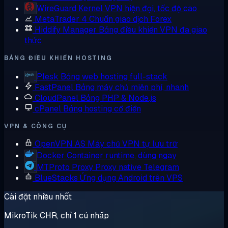
WireGuard
Kernel VPN hiện đại, tốc độ cao
MetaTrader 4
Chuẩn giao dịch Forex
Hiddify Manager
Bảng điều khiển VPN đa giao
thức
BẢNG ĐIỀU KHIỂN HOSTING
Plesk
Bảng web hosting full-stack
FastPanel
Bảng máy chủ miễn phí, nhanh
CloudPanel
Bảng PHP & Node.js
cPanel
Bảng hosting cổ điển
VPN & CÔNG CỤ
OpenVPN AS
Máy chủ VPN tự lưu trữ
Docker
Container runtime, dùng ngay
MTProto Proxy
Proxy native Telegram
BlueStacks
Ứng dụng Android trên VPS
Cài đặt nhiều nhất
MikroTik CHR, chỉ 1 cú nhấp