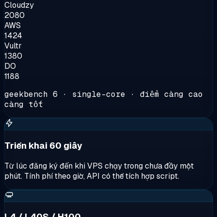
Cloudzy
2080
AWS
1424
Vultr
1380
DO
1188
geekbench 6 · single-core · điểm càng cao
càng tốt
Triển khai 60 giây
Từ lúc đăng ký đến khi VPS chạy trong chưa đầy một
phút. Tính phí theo giờ, API có thể tích hợp script.
L4 / L40S / H100