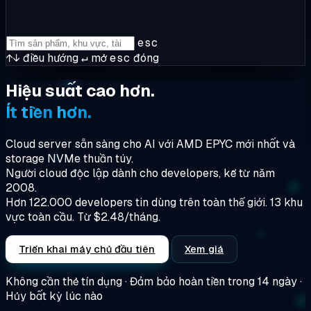
esc
↑↓
điều hướng
↵
mở
esc
đóng
Hiệu
suất
cao
hơn.
Ít
tiền
hơn.
Cloud server sẵn sàng cho AI với AMD EPYC mới nhất và
storage NVMe thuần túy.
Người
cloud độc lập dành cho developers
, kể từ năm
2008.
Hơn 122.000 developers tin dùng trên toàn thế giới. 13 khu
vực toàn cầu.
Từ $2.48/tháng.
Triển khai máy chủ đầu tiên
Xem giá
Không cần thẻ tín dụng · Đảm bảo hoàn tiền trong 14 ngày ·
Hủy bất kỳ lúc nào