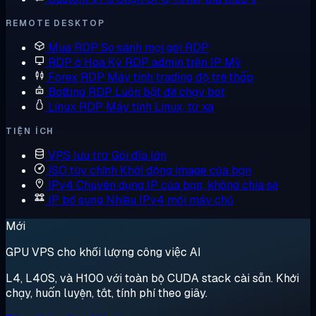
REMOTE DESKTOP
Mua RDP
So sánh mọi gói RDP
RDP ở Hoa Kỳ
RDP admin trên IP Mỹ
Forex RDP
Máy tính trading độ trễ thấp
Botting RDP
Luôn bật để chạy bot
Linux RDP
Máy tính Linux, từ xa
TIỆN ÍCH
VPS lưu trữ
Gói đĩa lớn
ISO tùy chỉnh
Khởi động image của bạn
IPv4 Chuyên dụng
IP của bạn, không chia sẻ
IP bổ sung
Nhiều IPv4 mỗi máy chủ
Mới
GPU VPS cho khối lượng công việc AI
L4, L40S, và H100 với toàn bộ CUDA stack cài sẵn. Khởi
chạy, huấn luyện, tắt, tính phí theo giây.