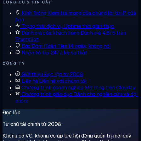
CÔNG CỤ & TIN CẬY
Kính Tròng
Kiểm tra mạng của chúng tôi từ IP của
bạn
Trạng thái dịch vụ
Uptime thời gian thực
Đánh giá của khách hàng
Đánh giá 4,6/5 trên
Trustpilot
Bảo Đảm Hoàn Tiền
14 ngày, không hỏi
Nhận hỗ trợ
24/7, kỹ sư thật
CÔNG TY
Giới thiệu
Độc lập từ 2008
Liên hệ
Liên hệ với chúng tôi
Chương trình doanh nghiệp
Mở rộng trên Cloudzy
Chương trình giáo dục
Dành cho nghiên cứu và đội
nhóm
Độc lập
Tự chủ tài chính từ 2008
Không có VC, không có áp lực hội đồng quản trị mỗi quý