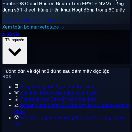
RouterOS Cloud Hosted Router trên EPYC + NVMe. Ứng
dụng số 1 khách hàng triển khai. Hoạt động trong 60 giây.
Triển khai MikroTik CHR →
Xem toàn bộ marketplace →
Định giá
Tài nguyên
Hướng dẫn và đội ngũ đứng sau đám mây độc lập.
HỌC
Blog
Hướng dẫn & ghi chú kỹ thuật
Kho kiến thức
Hướng dẫn từng bước
Phòng tin tức
Báo chí và thông báo
So sánh nhà cung cấp
Cloudzy so với các lựa chọn
khác
Tất cả tài nguyên
Hướng dẫn, tài liệu, công cụ, tin
tức