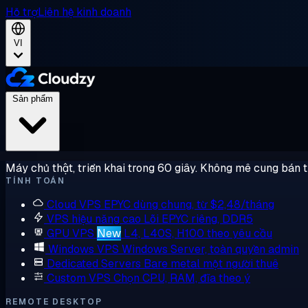
Hỗ trợ
Liên hệ kinh doanh
VI
Sản phẩm
Máy chủ thật, triển khai trong 60 giây. Không mê cung bán 
TÍNH TOÁN
Cloud VPS
EPYC dùng chung, từ $2,48/tháng
VPS hiệu năng cao
Lõi EPYC riêng, DDR5
GPU VPS
New
L4, L40S, H100 theo yêu cầu
Windows VPS
Windows Server, toàn quyền admin
Dedicated Servers
Bare metal một người thuê
Custom VPS
Chọn CPU, RAM, đĩa theo ý
REMOTE DESKTOP