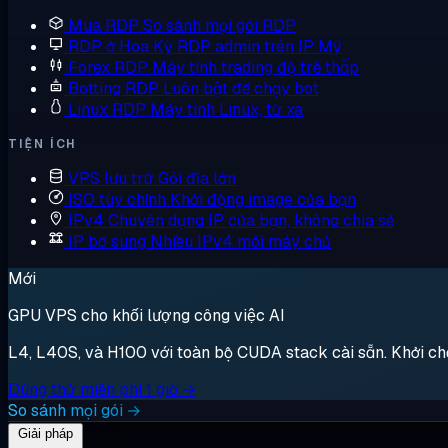
Mua RDP
So sánh mọi gói RDP
RDP ở Hoa Kỳ
RDP admin trên IP Mỹ
Forex RDP
Máy tính trading độ trễ thấp
Botting RDP
Luôn bật để chạy bot
Linux RDP
Máy tính Linux, từ xa
TIỆN ÍCH
VPS lưu trữ
Gói đĩa lớn
ISO tùy chỉnh
Khởi động image của bạn
IPv4 Chuyên dụng
IP của bạn, không chia sẻ
IP bổ sung
Nhiều IPv4 mỗi máy chủ
Mới
GPU VPS cho khối lượng công việc AI
L4, L40S, và H100 với toàn bộ CUDA stack cài sẵn. Khởi chạy,
Dùng thử miễn phí 1 giờ →
So sánh mọi gói →
Giải pháp