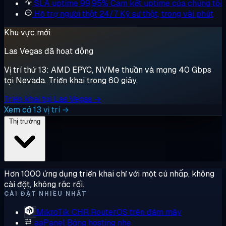
SLA uptime 99,95%
Cam kết uptime của chúng tôi
Hỗ trợ người thật 24/7
Kỹ sư thật, trong vài phút
Khu vực mới
Las Vegas đã hoạt động
Vị trí thứ 13: AMD EPYC, NVMe thuần và mạng 40 Gbps
tại Nevada. Triển khai trong 60 giây.
Triển khai tại Las Vegas →
Xem cả 13 vị trí →
Thị trường
Hơn 1000 ứng dụng triển khai chỉ với một cú nhấp, không
cài đặt, không rắc rối.
CÀI ĐẶT NHIỀU NHẤT
MikroTik CHR
RouterOS trên đám mây
aaPanel
Bảng hosting nhẹ