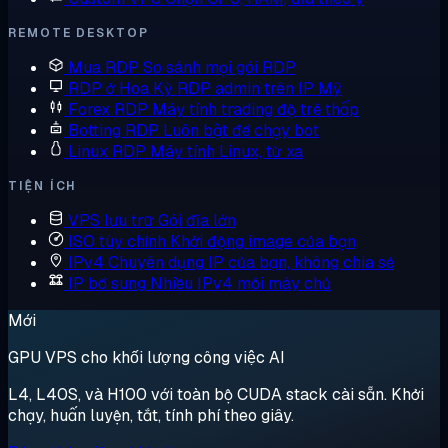
REMOTE DESKTOP
Mua RDP
So sánh mọi gói RDP
RDP ở Hoa Kỳ
RDP admin trên IP Mỹ
Forex RDP
Máy tính trading độ trễ thấp
Botting RDP
Luôn bật để chạy bot
Linux RDP
Máy tính Linux, từ xa
TIỆN ÍCH
VPS lưu trữ
Gói đĩa lớn
ISO tùy chỉnh
Khởi động image của bạn
IPv4 Chuyên dụng
IP của bạn, không chia sẻ
IP bổ sung
Nhiều IPv4 mỗi máy chủ
Mới
GPU VPS cho khối lượng công việc AI
L4, L40S, và H100 với toàn bộ CUDA stack cài sẵn. Khởi
chạy, huấn luyện, tắt, tính phí theo giây.