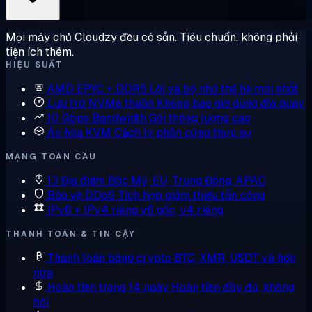
Mọi máy chủ Cloudzy đều có sẵn. Tiêu chuẩn, không phải
tiện ích thêm.
HIỆU SUẤT
AMD EPYC + DDR5
Lõi và bộ nhớ thế hệ mới nhất
Lưu trữ NVMe thuần
Không bao giờ dùng đĩa quay
10 Gbps Bandwidth
Gói thông lượng cao
Ảo hóa KVM
Cách ly phần cứng thực sự
MẠNG TOÀN CẦU
13 Địa điểm
Bắc Mỹ, EU, Trung Đông, APAC
Bảo vệ DDoS
Tích hợp giảm thiểu tấn công
IPv6 + IPv4 riêng
v6 gốc, v4 riêng
THANH TOÁN & TIN CẬY
Thanh toán bằng crypto
BTC, XMR, USDT và hơn
nữa
Hoàn tiền trong 14 ngày
Hoàn tiền đầy đủ, không
hỏi