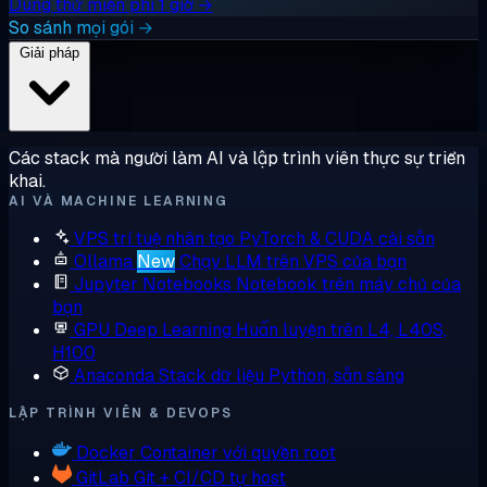
Dùng thử miễn phí 1 giờ →
So sánh mọi gói →
Giải pháp
Các stack mà người làm AI và lập trình viên thực sự triển
khai.
AI VÀ MACHINE LEARNING
VPS trí tuệ nhân tạo
PyTorch & CUDA cài sẵn
Ollama
New
Chạy LLM trên VPS của bạn
Jupyter Notebooks
Notebook trên máy chủ của
bạn
GPU Deep Learning
Huấn luyện trên L4, L40S,
H100
Anaconda
Stack dữ liệu Python, sẵn sàng
LẬP TRÌNH VIÊN & DEVOPS
Docker
Container với quyền root
GitLab
Git + CI/CD tự host