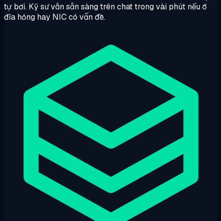
tự bơi. Kỹ sư vẫn sẵn sàng trên chat trong vài phút nếu ổ
đĩa hỏng hay NIC có vấn đề.