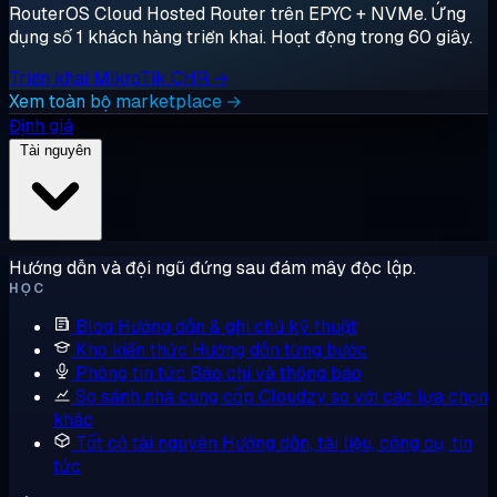
RouterOS Cloud Hosted Router trên EPYC + NVMe. Ứng
dụng số 1 khách hàng triển khai. Hoạt động trong 60 giây.
Triển khai MikroTik CHR →
Xem toàn bộ marketplace →
Định giá
Tài nguyên
Hướng dẫn và đội ngũ đứng sau đám mây độc lập.
HỌC
Blog
Hướng dẫn & ghi chú kỹ thuật
Kho kiến thức
Hướng dẫn từng bước
Phòng tin tức
Báo chí và thông báo
So sánh nhà cung cấp
Cloudzy so với các lựa chọn
khác
Tất cả tài nguyên
Hướng dẫn, tài liệu, công cụ, tin
tức