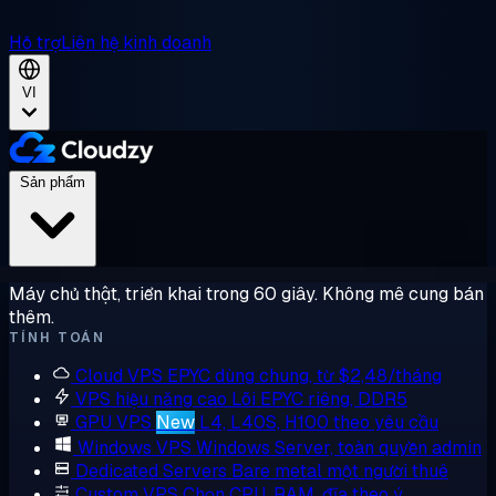
Hỗ trợ
Liên hệ kinh doanh
VI
Sản phẩm
Máy chủ thật, triển khai trong 60 giây. Không mê cung bán
thêm.
TÍNH TOÁN
Cloud VPS
EPYC dùng chung, từ $2,48/tháng
VPS hiệu năng cao
Lõi EPYC riêng, DDR5
GPU VPS
New
L4, L40S, H100 theo yêu cầu
Windows VPS
Windows Server, toàn quyền admin
Dedicated Servers
Bare metal một người thuê
Custom VPS
Chọn CPU, RAM, đĩa theo ý