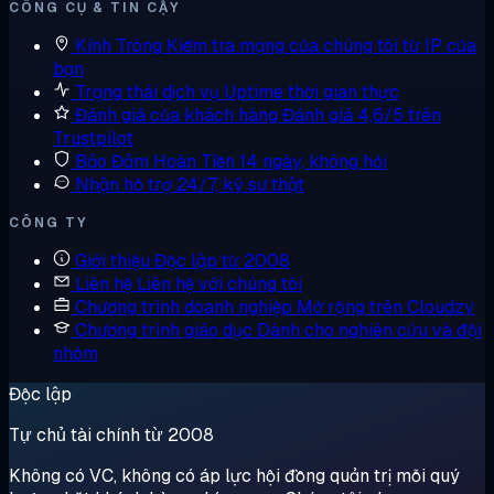
CÔNG CỤ & TIN CẬY
Kính Tròng
Kiểm tra mạng của chúng tôi từ IP của
bạn
Trạng thái dịch vụ
Uptime thời gian thực
Đánh giá của khách hàng
Đánh giá 4,6/5 trên
Trustpilot
Bảo Đảm Hoàn Tiền
14 ngày, không hỏi
Nhận hỗ trợ
24/7, kỹ sư thật
CÔNG TY
Giới thiệu
Độc lập từ 2008
Liên hệ
Liên hệ với chúng tôi
Chương trình doanh nghiệp
Mở rộng trên Cloudzy
Chương trình giáo dục
Dành cho nghiên cứu và đội
nhóm
Độc lập
Tự chủ tài chính từ 2008
Không có VC, không có áp lực hội đồng quản trị mỗi quý