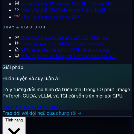
Cơ sở dữ liệu
Postgres, MySQL, MongoDB
Máy chủ mã
VS Code trong trình duyệt
n8n
Tự động hóa chạy 24/7
CHẠY & GIAO DỊCH
Máy chủ trò chơi
Minecraft, CS, ARK, v.v.
Forex & giao dịch
MT5 sát nhà môi giới
VPN & quyền riêng tư
VPN riêng của bạn
Máy trạm từ xa
Máy tính không bao giờ ngủ
Giải pháp
Huấn luyện và suy luận AI
Từ ý tưởng đến mô hình đã triển khai trong 60 phút. Image
PyTorch, CUDA, vLLM, và TGI cài sẵn trên mọi gói GPU.
Xem khối lượng công việc AI →
Trao đổi với đội ngũ của chúng tôi →
Tính năng