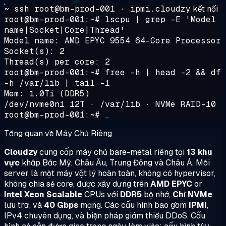
~ ssh root@bm-prod-001 · ipmi.cloudzy
kết nối
root@bm-prod-001:~#
lscpu | grep -E 'Model
name|Socket|Core|Thread'
Model name: AMD EPYC 9554 64-Core Processor
Socket(s): 2
Thread(s) per core: 2
root@bm-prod-001:~#
free -h | head -2 && df
-h /var/lib | tail -1
Mem: 1.0Ti (DDR5)
/dev/nvme0n1 12T · /var/lib · NVMe RAID-10
root@bm-prod-001:~#
_
Tổng quan về Máy Chủ Riêng
Cloudzy
cung cấp máy chủ bare-metal riêng tại
13 khu
vực
khắp Bắc Mỹ, Châu Âu, Trung Đông và Châu Á. Mỗi
server là một máy vật lý hoàn toàn, không có hypervisor,
không chia sẻ core, được xây dựng trên
AMD EPYC
or
Intel Xeon Scalable
CPUs với
DDR5
bộ nhớ,
Chỉ NVMe
lưu trữ, và
40 Gbps
mạng. Các cấu hình bao gồm
IPMI
,
IPv4 chuyên dụng, và biện pháp giảm thiểu DDoS. Cấu