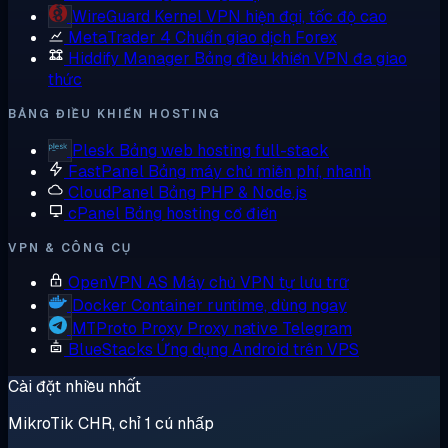
WireGuard
Kernel VPN hiện đại, tốc độ cao
MetaTrader 4
Chuẩn giao dịch Forex
Hiddify Manager
Bảng điều khiển VPN đa giao
thức
BẢNG ĐIỀU KHIỂN HOSTING
Plesk
Bảng web hosting full-stack
FastPanel
Bảng máy chủ miễn phí, nhanh
CloudPanel
Bảng PHP & Node.js
cPanel
Bảng hosting cổ điển
VPN & CÔNG CỤ
OpenVPN AS
Máy chủ VPN tự lưu trữ
Docker
Container runtime, dùng ngay
MTProto Proxy
Proxy native Telegram
BlueStacks
Ứng dụng Android trên VPS
Cài đặt nhiều nhất
MikroTik CHR, chỉ 1 cú nhấp