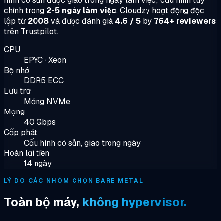
hình có sẵn được giao trong ngày làm việc; cấu hình tùy
chỉnh trong
2-5 ngày làm việc
. Cloudzy hoạt động độc
lập từ
2008
và được đánh giá
4.6 / 5
by
764+ reviewers
trên Trustpilot.
CPU
EPYC · Xeon
Bộ nhớ
DDR5 ECC
Lưu trữ
Mảng NVMe
Mạng
40 Gbps
Cấp phát
Cấu hình có sẵn, giao trong ngày
Hoàn lại tiền
14 ngày
LÝ DO CÁC NHÓM CHỌN BARE METAL
Toàn bộ máy,
không hypervisor.