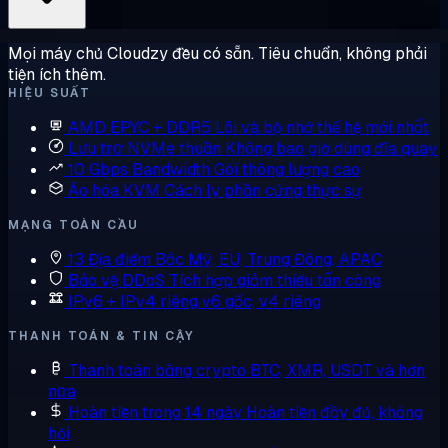
Mọi máy chủ Cloudzy đều có sẵn. Tiêu chuẩn, không phải
tiện ích thêm.
HIỆU SUẤT
AMD EPYC + DDR5
Lõi và bộ nhớ thế hệ mới nhất
Lưu trữ NVMe thuần
Không bao giờ dùng đĩa quay
10 Gbps Bandwidth
Gói thông lượng cao
Ảo hóa KVM
Cách ly phần cứng thực sự
MẠNG TOÀN CẦU
13 Địa điểm
Bắc Mỹ, EU, Trung Đông, APAC
Bảo vệ DDoS
Tích hợp giảm thiểu tấn công
IPv6 + IPv4 riêng
v6 gốc, v4 riêng
THANH TOÁN & TIN CẬY
Thanh toán bằng crypto
BTC, XMR, USDT và hơn
nữa
Hoàn tiền trong 14 ngày
Hoàn tiền đầy đủ, không
hỏi