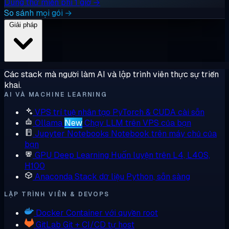
Dùng thử miễn phí 1 giờ →
So sánh mọi gói →
Giải pháp
Các stack mà người làm AI và lập trình viên thực sự triển
khai.
AI VÀ MACHINE LEARNING
VPS trí tuệ nhân tạo
PyTorch & CUDA cài sẵn
Ollama
New
Chạy LLM trên VPS của bạn
Jupyter Notebooks
Notebook trên máy chủ của
bạn
GPU Deep Learning
Huấn luyện trên L4, L40S,
H100
Anaconda
Stack dữ liệu Python, sẵn sàng
LẬP TRÌNH VIÊN & DEVOPS
Docker
Container với quyền root
GitLab
Git + CI/CD tự host