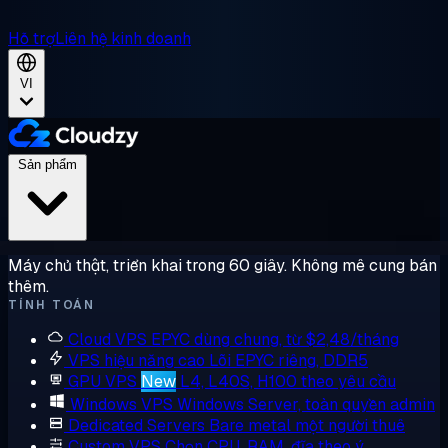
Hỗ trợ
Liên hệ kinh doanh
VI
Sản phẩm
Máy chủ thật, triển khai trong 60 giây. Không mê cung bán
thêm.
TÍNH TOÁN
Cloud VPS
EPYC dùng chung, từ $2,48/tháng
VPS hiệu năng cao
Lõi EPYC riêng, DDR5
GPU VPS
New
L4, L40S, H100 theo yêu cầu
Windows VPS
Windows Server, toàn quyền admin
Dedicated Servers
Bare metal một người thuê
Custom VPS
Chọn CPU, RAM, đĩa theo ý