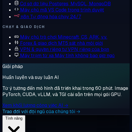
Cơ sở dữ liệu
Postgres, MySQL, MongoDB
Máy chủ mã
VS Code trong trình duyệt
n8n
Tự động hóa chạy 24/7
CHẠY & GIAO DỊCH
Máy chủ trò chơi
Minecraft, CS, ARK, v.v.
Forex & giao dịch
MT5 sát nhà môi giới
VPN & quyền riêng tư
VPN riêng của bạn
Máy trạm từ xa
Máy tính không bao giờ ngủ
Giải pháp
Huấn luyện và suy luận AI
Từ ý tưởng đến mô hình đã triển khai trong 60 phút. Image
PyTorch, CUDA, vLLM, và TGI cài sẵn trên mọi gói GPU.
Xem khối lượng công việc AI →
Trao đổi với đội ngũ của chúng tôi →
Tính năng