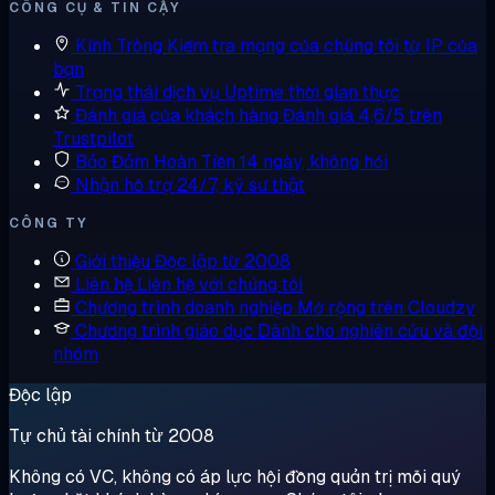
CÔNG CỤ & TIN CẬY
Kính Tròng
Kiểm tra mạng của chúng tôi từ IP của
bạn
Trạng thái dịch vụ
Uptime thời gian thực
Đánh giá của khách hàng
Đánh giá 4,6/5 trên
Trustpilot
Bảo Đảm Hoàn Tiền
14 ngày, không hỏi
Nhận hỗ trợ
24/7, kỹ sư thật
CÔNG TY
Giới thiệu
Độc lập từ 2008
Liên hệ
Liên hệ với chúng tôi
Chương trình doanh nghiệp
Mở rộng trên Cloudzy
Chương trình giáo dục
Dành cho nghiên cứu và đội
nhóm
Độc lập
Tự chủ tài chính từ 2008
Không có VC, không có áp lực hội đồng quản trị mỗi quý