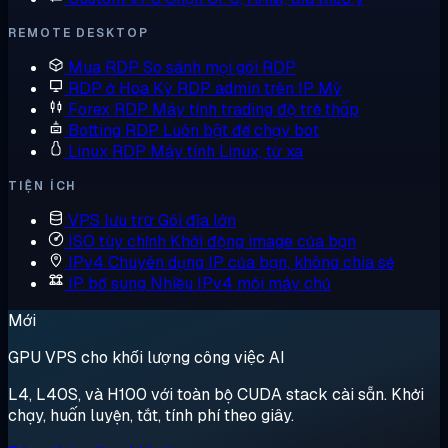
REMOTE DESKTOP
Mua RDP
So sánh mọi gói RDP
RDP ở Hoa Kỳ
RDP admin trên IP Mỹ
Forex RDP
Máy tính trading độ trễ thấp
Botting RDP
Luôn bật để chạy bot
Linux RDP
Máy tính Linux, từ xa
TIỆN ÍCH
VPS lưu trữ
Gói đĩa lớn
ISO tùy chỉnh
Khởi động image của bạn
IPv4 Chuyên dụng
IP của bạn, không chia sẻ
IP bổ sung
Nhiều IPv4 mỗi máy chủ
Mới
GPU VPS cho khối lượng công việc AI
L4, L40S, và H100 với toàn bộ CUDA stack cài sẵn. Khởi
chạy, huấn luyện, tắt, tính phí theo giây.