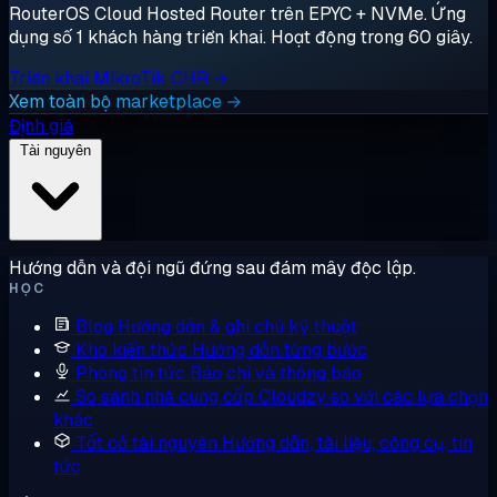
RouterOS Cloud Hosted Router trên EPYC + NVMe. Ứng
dụng số 1 khách hàng triển khai. Hoạt động trong 60 giây.
Triển khai MikroTik CHR →
Xem toàn bộ marketplace →
Định giá
Tài nguyên
Hướng dẫn và đội ngũ đứng sau đám mây độc lập.
HỌC
Blog
Hướng dẫn & ghi chú kỹ thuật
Kho kiến thức
Hướng dẫn từng bước
Phòng tin tức
Báo chí và thông báo
So sánh nhà cung cấp
Cloudzy so với các lựa chọn
khác
Tất cả tài nguyên
Hướng dẫn, tài liệu, công cụ, tin
tức