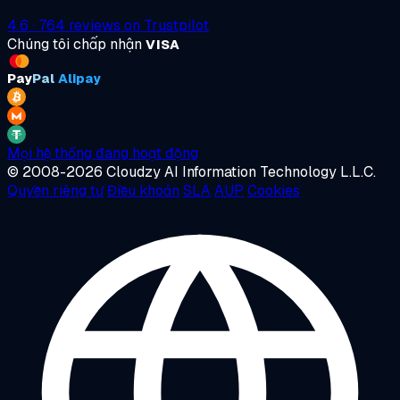
4.6
·
764
reviews on
Trustpilot
Chúng tôi chấp nhận
VISA
Pay
Pal
Alipay
Mọi hệ thống đang hoạt động
© 2008-2026 Cloudzy AI Information Technology L.L.C.
Quyền riêng tư
Điều khoản
SLA
AUP
Cookies