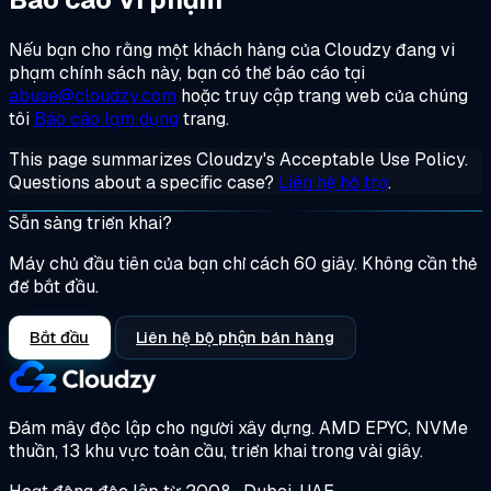
Nếu bạn cho rằng một khách hàng của Cloudzy đang vi
phạm chính sách này, bạn có thể báo cáo tại
abuse@cloudzy.com
hoặc truy cập trang web của chúng
tôi
Báo cáo lạm dụng
trang.
This page summarizes Cloudzy's Acceptable Use Policy.
Questions about a specific case?
Liên hệ hỗ trợ
.
Sẵn sàng triển khai?
Máy chủ đầu tiên của bạn chỉ cách 60 giây. Không cần thẻ
để bắt đầu.
Bắt đầu
Liên hệ bộ phận bán hàng
Đám mây độc lập cho người xây dựng.
AMD EPYC, NVMe
thuần, 13 khu vực toàn cầu, triển khai trong vài giây.