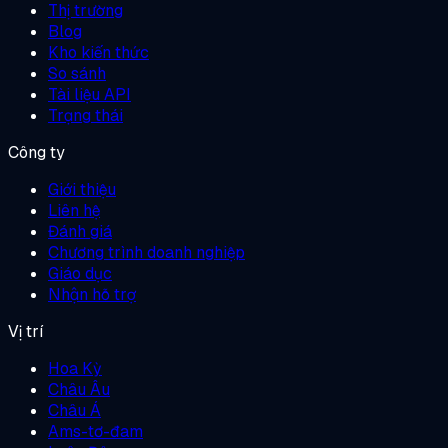
Thị trường
Blog
Kho kiến thức
So sánh
Tài liệu API
Trạng thái
Công ty
Giới thiệu
Liên hệ
Đánh giá
Chương trình doanh nghiệp
Giáo dục
Nhận hỗ trợ
Vị trí
Hoa Kỳ
Châu Âu
Châu Á
Ams-tơ-đam