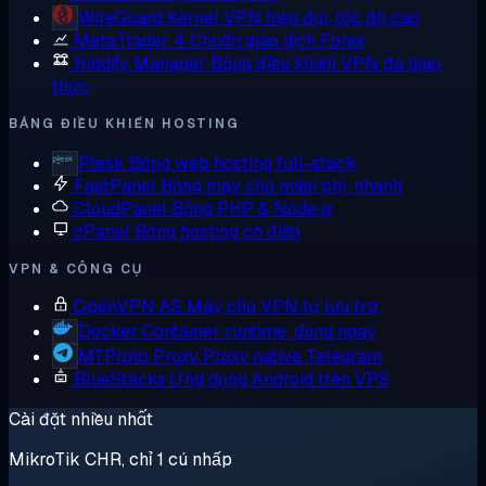
WireGuard
Kernel VPN hiện đại, tốc độ cao
MetaTrader 4
Chuẩn giao dịch Forex
Hiddify Manager
Bảng điều khiển VPN đa giao
thức
BẢNG ĐIỀU KHIỂN HOSTING
Plesk
Bảng web hosting full-stack
FastPanel
Bảng máy chủ miễn phí, nhanh
CloudPanel
Bảng PHP & Node.js
cPanel
Bảng hosting cổ điển
VPN & CÔNG CỤ
OpenVPN AS
Máy chủ VPN tự lưu trữ
Docker
Container runtime, dùng ngay
MTProto Proxy
Proxy native Telegram
BlueStacks
Ứng dụng Android trên VPS
Cài đặt nhiều nhất
MikroTik CHR, chỉ 1 cú nhấp