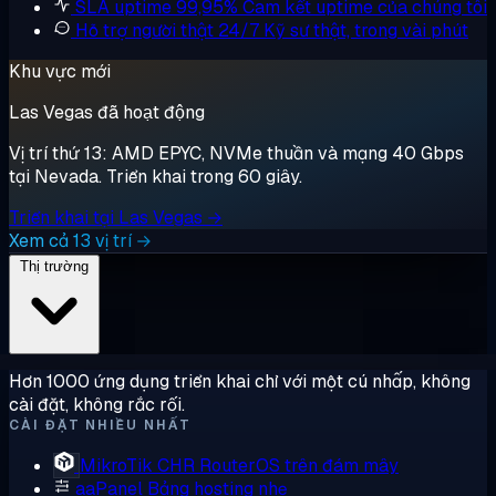
SLA uptime 99,95%
Cam kết uptime của chúng tôi
Hỗ trợ người thật 24/7
Kỹ sư thật, trong vài phút
Khu vực mới
Las Vegas đã hoạt động
Vị trí thứ 13: AMD EPYC, NVMe thuần và mạng 40 Gbps
tại Nevada. Triển khai trong 60 giây.
Triển khai tại Las Vegas →
Xem cả 13 vị trí →
Thị trường
Hơn 1000 ứng dụng triển khai chỉ với một cú nhấp, không
cài đặt, không rắc rối.
CÀI ĐẶT NHIỀU NHẤT
MikroTik CHR
RouterOS trên đám mây
aaPanel
Bảng hosting nhẹ