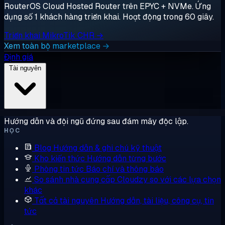
RouterOS Cloud Hosted Router trên EPYC + NVMe. Ứng
dụng số 1 khách hàng triển khai. Hoạt động trong 60 giây.
Triển khai MikroTik CHR →
Xem toàn bộ marketplace →
Định giá
Tài nguyên
Hướng dẫn và đội ngũ đứng sau đám mây độc lập.
HỌC
Blog
Hướng dẫn & ghi chú kỹ thuật
Kho kiến thức
Hướng dẫn từng bước
Phòng tin tức
Báo chí và thông báo
So sánh nhà cung cấp
Cloudzy so với các lựa chọn
khác
Tất cả tài nguyên
Hướng dẫn, tài liệu, công cụ, tin
tức