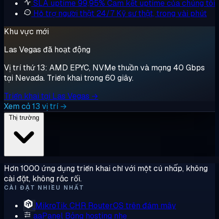
SLA uptime 99,95%
Cam kết uptime của chúng tôi
Hỗ trợ người thật 24/7
Kỹ sư thật, trong vài phút
Khu vực mới
Las Vegas đã hoạt động
Vị trí thứ 13: AMD EPYC, NVMe thuần và mạng 40 Gbps
tại Nevada. Triển khai trong 60 giây.
Triển khai tại Las Vegas →
Xem cả 13 vị trí →
Thị trường
Hơn 1000 ứng dụng triển khai chỉ với một cú nhấp, không
cài đặt, không rắc rối.
CÀI ĐẶT NHIỀU NHẤT
MikroTik CHR
RouterOS trên đám mây
aaPanel
Bảng hosting nhẹ