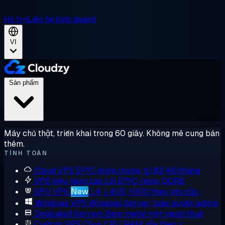
Hỗ trợ
Liên hệ kinh doanh
VI
Sản phẩm
Máy chủ thật, triển khai trong 60 giây. Không mê cung bán
thêm.
TÍNH TOÁN
Cloud VPS
EPYC dùng chung, từ $2,48/tháng
VPS hiệu năng cao
Lõi EPYC riêng, DDR5
GPU VPS
New
L4, L40S, H100 theo yêu cầu
Windows VPS
Windows Server, toàn quyền admin
Dedicated Servers
Bare metal một người thuê
Custom VPS
Chọn CPU, RAM, đĩa theo ý