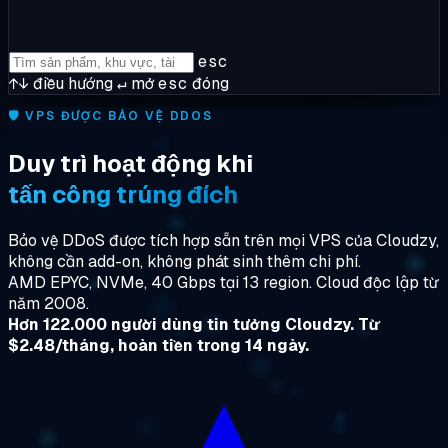
esc
↑↓
điều hướng
↵
mở
esc
đóng
🛡️
VPS ĐƯỢC BẢO VỆ DDOS
Duy trì hoạt động khi
tấn công trúng đích
Bảo vệ DDoS được tích hợp sẵn trên mọi VPS của Cloudzy,
không cần add-on, không phát sinh thêm chi phí.
AMD EPYC, NVMe, 40 Gbps tại 13 region. Cloud độc lập từ
năm 2008.
Hơn 122.000 người dùng tin tưởng Cloudzy. Từ
$2.48/tháng, hoàn tiền trong 14 ngày.