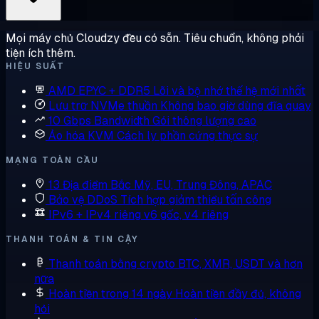
Mọi máy chủ Cloudzy đều có sẵn. Tiêu chuẩn, không phải
tiện ích thêm.
HIỆU SUẤT
AMD EPYC + DDR5
Lõi và bộ nhớ thế hệ mới nhất
Lưu trữ NVMe thuần
Không bao giờ dùng đĩa quay
10 Gbps Bandwidth
Gói thông lượng cao
Ảo hóa KVM
Cách ly phần cứng thực sự
MẠNG TOÀN CẦU
13 Địa điểm
Bắc Mỹ, EU, Trung Đông, APAC
Bảo vệ DDoS
Tích hợp giảm thiểu tấn công
IPv6 + IPv4 riêng
v6 gốc, v4 riêng
THANH TOÁN & TIN CẬY
Thanh toán bằng crypto
BTC, XMR, USDT và hơn
nữa
Hoàn tiền trong 14 ngày
Hoàn tiền đầy đủ, không
hỏi