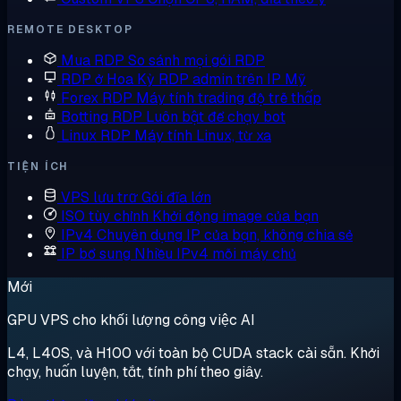
REMOTE DESKTOP
Mua RDP
So sánh mọi gói RDP
RDP ở Hoa Kỳ
RDP admin trên IP Mỹ
Forex RDP
Máy tính trading độ trễ thấp
Botting RDP
Luôn bật để chạy bot
Linux RDP
Máy tính Linux, từ xa
TIỆN ÍCH
VPS lưu trữ
Gói đĩa lớn
ISO tùy chỉnh
Khởi động image của bạn
IPv4 Chuyên dụng
IP của bạn, không chia sẻ
IP bổ sung
Nhiều IPv4 mỗi máy chủ
Mới
GPU VPS cho khối lượng công việc AI
L4, L40S, và H100 với toàn bộ CUDA stack cài sẵn. Khởi
chạy, huấn luyện, tắt, tính phí theo giây.