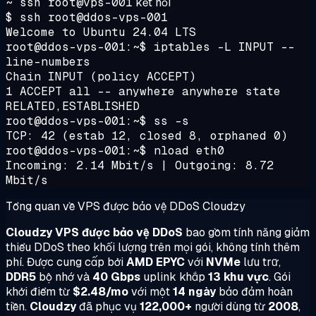
~ ssh root@vps-001
kết nối
$ ssh root@ddos-vps-001
Welcome to Ubuntu 24.04 LTS
root@ddos-vps-001:~$ iptables -L INPUT --
line-numbers
Chain INPUT (policy ACCEPT)
1 ACCEPT all -- anywhere anywhere state
RELATED,ESTABLISHED
root@ddos-vps-001:~$ ss -s
TCP: 42 (estab 12, closed 8, orphaned 0)
root@ddos-vps-001:~$ nload eth0
Incoming: 2.14 Mbit/s | Outgoing: 8.72
Mbit/s
Tổng quan về VPS được bảo vệ DDoS Cloudzy
Cloudzy VPS được bảo vệ DDoS
bao gồm tính năng giảm
thiểu DDoS theo khối lượng trên mọi gói, không tính thêm
phí. Được cung cấp bởi
AMD EPYC
với
NVMe
lưu trữ,
DDR5
bộ nhớ và
40 Gbps
uplink khắp
13 khu vực
. Gói
khởi điểm từ
$2.48/mo
với một
14 ngày
bảo đảm hoàn
tiền.
Cloudzy
đã phục vụ
122,000+
người dùng từ
2008
,