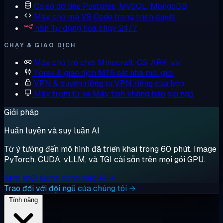
Cơ sở dữ liệu
Postgres, MySQL, MongoDB
Máy chủ mã
VS Code trong trình duyệt
n8n
Tự động hóa chạy 24/7
CHẠY & GIAO DỊCH
Máy chủ trò chơi
Minecraft, CS, ARK, v.v.
Forex & giao dịch
MT5 sát nhà môi giới
VPN & quyền riêng tư
VPN riêng của bạn
Máy trạm từ xa
Máy tính không bao giờ ngủ
Giải pháp
Huấn luyện và suy luận AI
Từ ý tưởng đến mô hình đã triển khai trong 60 phút. Image
PyTorch, CUDA, vLLM, và TGI cài sẵn trên mọi gói GPU.
Xem khối lượng công việc AI →
Trao đổi với đội ngũ của chúng tôi →
Tính năng