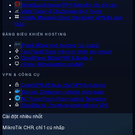
WireGuard
Kernel VPN hiện đại, tốc độ cao
MetaTrader 4
Chuẩn giao dịch Forex
Hiddify Manager
Bảng điều khiển VPN đa giao
thức
BẢNG ĐIỀU KHIỂN HOSTING
Plesk
Bảng web hosting full-stack
FastPanel
Bảng máy chủ miễn phí, nhanh
CloudPanel
Bảng PHP & Node.js
cPanel
Bảng hosting cổ điển
VPN & CÔNG CỤ
OpenVPN AS
Máy chủ VPN tự lưu trữ
Docker
Container runtime, dùng ngay
MTProto Proxy
Proxy native Telegram
BlueStacks
Ứng dụng Android trên VPS
Cài đặt nhiều nhất
MikroTik CHR, chỉ 1 cú nhấp