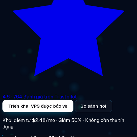
4.6
· 764 đánh giá trên Trustpilot
Triển khai VPS được bảo vệ
So sánh gói
Khởi điểm từ
$2.48/mo
· Giảm 50% · Không cần thẻ tín
dụng