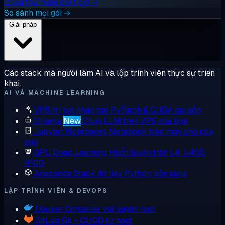
Dùng thử miễn phí 1 giờ →
So sánh mọi gói →
Giải pháp
Các stack mà người làm AI và lập trình viên thực sự triển
khai.
AI VÀ MACHINE LEARNING
VPS trí tuệ nhân tạo
PyTorch & CUDA cài sẵn
Ollama
New
Chạy LLM trên VPS của bạn
Jupyter Notebooks
Notebook trên máy chủ của
bạn
GPU Deep Learning
Huấn luyện trên L4, L40S,
H100
Anaconda
Stack dữ liệu Python, sẵn sàng
LẬP TRÌNH VIÊN & DEVOPS
Docker
Container với quyền root
GitLab
Git + CI/CD tự host