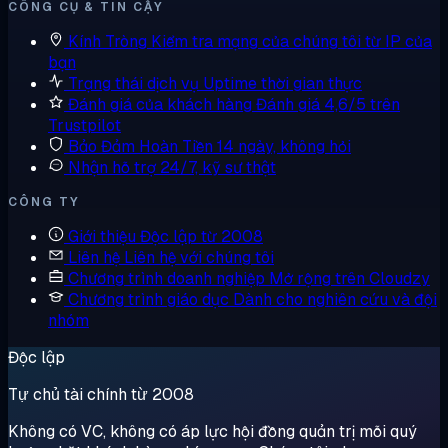
CÔNG CỤ & TIN CẬY
Kính Tròng
Kiểm tra mạng của chúng tôi từ IP của
bạn
Trạng thái dịch vụ
Uptime thời gian thực
Đánh giá của khách hàng
Đánh giá 4,6/5 trên
Trustpilot
Bảo Đảm Hoàn Tiền
14 ngày, không hỏi
Nhận hỗ trợ
24/7, kỹ sư thật
CÔNG TY
Giới thiệu
Độc lập từ 2008
Liên hệ
Liên hệ với chúng tôi
Chương trình doanh nghiệp
Mở rộng trên Cloudzy
Chương trình giáo dục
Dành cho nghiên cứu và đội
nhóm
Độc lập
Tự chủ tài chính từ 2008
Không có VC, không có áp lực hội đồng quản trị mỗi quý