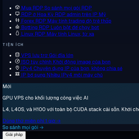
Mua RDP
So sánh mọi gói RDP
RDP ở Hoa Kỳ
RDP admin trên IP Mỹ
Forex RDP
Máy tính trading độ trễ thấp
Botting RDP
Luôn bật để chạy bot
Linux RDP
Máy tính Linux, từ xa
TIỆN ÍCH
VPS lưu trữ
Gói đĩa lớn
ISO tùy chỉnh
Khởi động image của bạn
IPv4 Chuyên dụng
IP của bạn, không chia sẻ
IP bổ sung
Nhiều IPv4 mỗi máy chủ
Mới
GPU VPS cho khối lượng công việc AI
L4, L40S, và H100 với toàn bộ CUDA stack cài sẵn. Khởi chạy,
Dùng thử miễn phí 1 giờ →
So sánh mọi gói →
Giải pháp