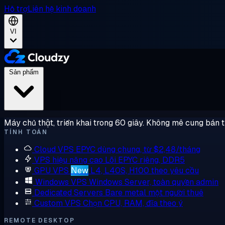
Hỗ trợ
Liên hệ kinh doanh
VI
Sản phẩm
Máy chủ thật, triển khai trong 60 giây. Không mê cung bán 
TÍNH TOÁN
Cloud VPS
EPYC dùng chung, từ $2,48/tháng
VPS hiệu năng cao
Lõi EPYC riêng, DDR5
GPU VPS
New
L4, L40S, H100 theo yêu cầu
Windows VPS
Windows Server, toàn quyền admin
Dedicated Servers
Bare metal một người thuê
Custom VPS
Chọn CPU, RAM, đĩa theo ý
REMOTE DESKTOP