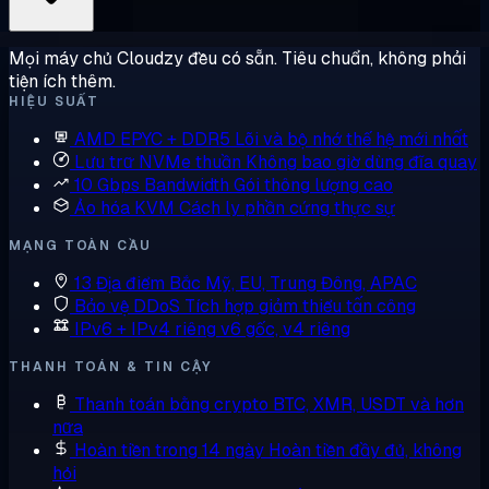
Mọi máy chủ Cloudzy đều có sẵn. Tiêu chuẩn, không phải
tiện ích thêm.
HIỆU SUẤT
AMD EPYC + DDR5
Lõi và bộ nhớ thế hệ mới nhất
Lưu trữ NVMe thuần
Không bao giờ dùng đĩa quay
10 Gbps Bandwidth
Gói thông lượng cao
Ảo hóa KVM
Cách ly phần cứng thực sự
MẠNG TOÀN CẦU
13 Địa điểm
Bắc Mỹ, EU, Trung Đông, APAC
Bảo vệ DDoS
Tích hợp giảm thiểu tấn công
IPv6 + IPv4 riêng
v6 gốc, v4 riêng
THANH TOÁN & TIN CẬY
Thanh toán bằng crypto
BTC, XMR, USDT và hơn
nữa
Hoàn tiền trong 14 ngày
Hoàn tiền đầy đủ, không
hỏi