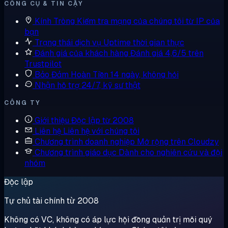
CÔNG CỤ & TIN CẬY
Kính Tròng
Kiểm tra mạng của chúng tôi từ IP của
bạn
Trạng thái dịch vụ
Uptime thời gian thực
Đánh giá của khách hàng
Đánh giá 4,6/5 trên
Trustpilot
Bảo Đảm Hoàn Tiền
14 ngày, không hỏi
Nhận hỗ trợ
24/7, kỹ sư thật
CÔNG TY
Giới thiệu
Độc lập từ 2008
Liên hệ
Liên hệ với chúng tôi
Chương trình doanh nghiệp
Mở rộng trên Cloudzy
Chương trình giáo dục
Dành cho nghiên cứu và đội
nhóm
Độc lập
Tự chủ tài chính từ 2008
Không có VC, không có áp lực hội đồng quản trị mỗi quý