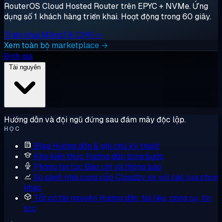
RouterOS Cloud Hosted Router trên EPYC + NVMe. Ứng
dụng số 1 khách hàng triển khai. Hoạt động trong 60 giây.
Triển khai MikroTik CHR →
Xem toàn bộ marketplace →
Định giá
Tài nguyên
Hướng dẫn và đội ngũ đứng sau đám mây độc lập.
HỌC
Blog
Hướng dẫn & ghi chú kỹ thuật
Kho kiến thức
Hướng dẫn từng bước
Phòng tin tức
Báo chí và thông báo
So sánh nhà cung cấp
Cloudzy so với các lựa chọn
khác
Tất cả tài nguyên
Hướng dẫn, tài liệu, công cụ, tin
tức