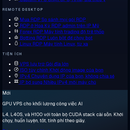
REMOTE DESKTOP
Mua RDP
So sánh mọi gói RDP
RDP ở Hoa Kỳ
RDP admin trên IP Mỹ
Forex RDP
Máy tính trading độ trễ thấp
Botting RDP
Luôn bật để chạy bot
Linux RDP
Máy tính Linux, từ xa
TIỆN ÍCH
VPS lưu trữ
Gói đĩa lớn
ISO tùy chỉnh
Khởi động image của bạn
IPv4 Chuyên dụng
IP của bạn, không chia sẻ
IP bổ sung
Nhiều IPv4 mỗi máy chủ
Mới
GPU VPS cho khối lượng công việc AI
L4, L40S, và H100 với toàn bộ CUDA stack cài sẵn. Khởi
chạy, huấn luyện, tắt, tính phí theo giây.