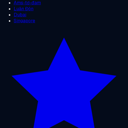
Ams-tơ-đam
Luân Đôn
Dubai
Singapore