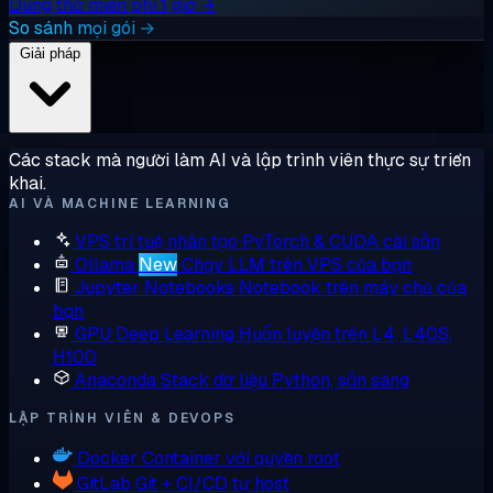
Dùng thử miễn phí 1 giờ →
So sánh mọi gói →
Giải pháp
Các stack mà người làm AI và lập trình viên thực sự triển
khai.
AI VÀ MACHINE LEARNING
VPS trí tuệ nhân tạo
PyTorch & CUDA cài sẵn
Ollama
New
Chạy LLM trên VPS của bạn
Jupyter Notebooks
Notebook trên máy chủ của
bạn
GPU Deep Learning
Huấn luyện trên L4, L40S,
H100
Anaconda
Stack dữ liệu Python, sẵn sàng
LẬP TRÌNH VIÊN & DEVOPS
Docker
Container với quyền root
GitLab
Git + CI/CD tự host