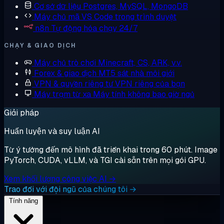
Cơ sở dữ liệu
Postgres, MySQL, MongoDB
Máy chủ mã
VS Code trong trình duyệt
n8n
Tự động hóa chạy 24/7
CHẠY & GIAO DỊCH
Máy chủ trò chơi
Minecraft, CS, ARK, v.v.
Forex & giao dịch
MT5 sát nhà môi giới
VPN & quyền riêng tư
VPN riêng của bạn
Máy trạm từ xa
Máy tính không bao giờ ngủ
Giải pháp
Huấn luyện và suy luận AI
Từ ý tưởng đến mô hình đã triển khai trong 60 phút. Image
PyTorch, CUDA, vLLM, và TGI cài sẵn trên mọi gói GPU.
Xem khối lượng công việc AI →
Trao đổi với đội ngũ của chúng tôi →
Tính năng