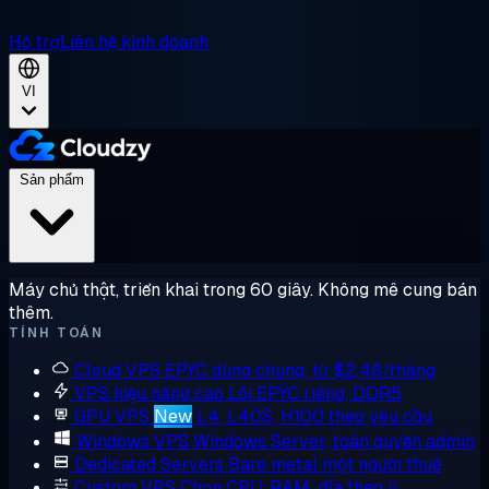
Hỗ trợ
Liên hệ kinh doanh
VI
Sản phẩm
Máy chủ thật, triển khai trong 60 giây. Không mê cung bán
thêm.
TÍNH TOÁN
Cloud VPS
EPYC dùng chung, từ $2,48/tháng
VPS hiệu năng cao
Lõi EPYC riêng, DDR5
GPU VPS
New
L4, L40S, H100 theo yêu cầu
Windows VPS
Windows Server, toàn quyền admin
Dedicated Servers
Bare metal một người thuê
Custom VPS
Chọn CPU, RAM, đĩa theo ý