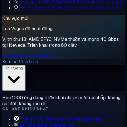
SLA uptime 99,95%
Cam kết uptime của chúng tôi
Hỗ trợ người thật 24/7
Kỹ sư thật, trong vài phút
Khu vực mới
Las Vegas đã hoạt động
Vị trí thứ 13: AMD EPYC, NVMe thuần và mạng 40 Gbps
tại Nevada. Triển khai trong 60 giây.
Triển khai tại Las Vegas →
Xem cả 13 vị trí →
Thị trường
Hơn 1000 ứng dụng triển khai chỉ với một cú nhấp, không
cài đặt, không rắc rối.
CÀI ĐẶT NHIỀU NHẤT
MikroTik CHR
RouterOS trên đám mây
aaPanel
Bảng hosting nhẹ