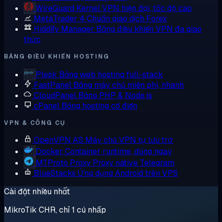
WireGuard
Kernel VPN hiện đại, tốc độ cao
MetaTrader 4
Chuẩn giao dịch Forex
Hiddify Manager
Bảng điều khiển VPN đa giao
thức
BẢNG ĐIỀU KHIỂN HOSTING
Plesk
Bảng web hosting full-stack
FastPanel
Bảng máy chủ miễn phí, nhanh
CloudPanel
Bảng PHP & Node.js
cPanel
Bảng hosting cổ điển
VPN & CÔNG CỤ
OpenVPN AS
Máy chủ VPN tự lưu trữ
Docker
Container runtime, dùng ngay
MTProto Proxy
Proxy native Telegram
BlueStacks
Ứng dụng Android trên VPS
Cài đặt nhiều nhất
MikroTik CHR, chỉ 1 cú nhấp