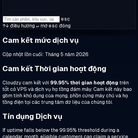
esc
↑↓
điều hướng
↵
mở
esc
đóng
Cam kết mức dịch vụ
Cập nhật lần cuối: Tháng 5 năm 2026
Cam kết Thời gian hoạt động
Cloudzy cam kết với
99.95% thời gian hoạt động
trên
tất cả VPS và dịch vụ hạ tầng đám mây. Cam kết này bao
gồm tính khả dụng của mạng, phần cứng máy chủ và hạ
tầng điện tại các trung tâm dữ liệu của chúng tôi.
Tín dụng Dịch vụ
If uptime falls below the 99.95% threshold during a
calendar month, eligible customers can claim a service