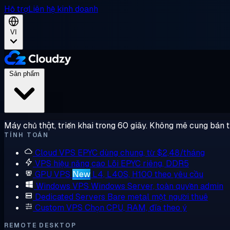
Hỗ trợ
Liên hệ kinh doanh
VI
Sản phẩm
Máy chủ thật, triển khai trong 60 giây. Không mê cung bán 
TÍNH TOÁN
Cloud VPS
EPYC dùng chung, từ $2,48/tháng
VPS hiệu năng cao
Lõi EPYC riêng, DDR5
GPU VPS
New
L4, L40S, H100 theo yêu cầu
Windows VPS
Windows Server, toàn quyền admin
Dedicated Servers
Bare metal một người thuê
Custom VPS
Chọn CPU, RAM, đĩa theo ý
REMOTE DESKTOP