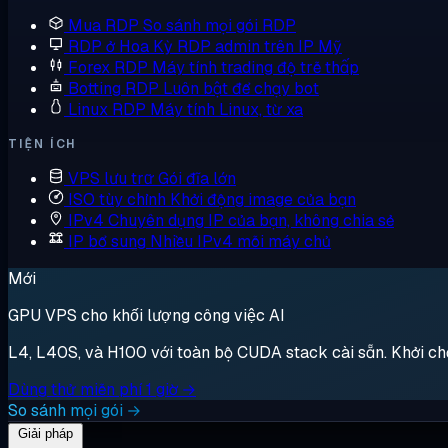
Mua RDP
So sánh mọi gói RDP
RDP ở Hoa Kỳ
RDP admin trên IP Mỹ
Forex RDP
Máy tính trading độ trễ thấp
Botting RDP
Luôn bật để chạy bot
Linux RDP
Máy tính Linux, từ xa
TIỆN ÍCH
VPS lưu trữ
Gói đĩa lớn
ISO tùy chỉnh
Khởi động image của bạn
IPv4 Chuyên dụng
IP của bạn, không chia sẻ
IP bổ sung
Nhiều IPv4 mỗi máy chủ
Mới
GPU VPS cho khối lượng công việc AI
L4, L40S, và H100 với toàn bộ CUDA stack cài sẵn. Khởi chạy,
Dùng thử miễn phí 1 giờ →
So sánh mọi gói →
Giải pháp