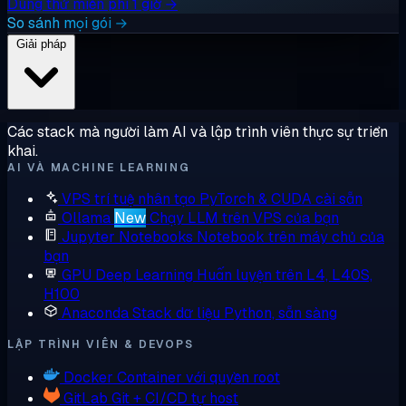
Dùng thử miễn phí 1 giờ →
So sánh mọi gói →
Giải pháp
Các stack mà người làm AI và lập trình viên thực sự triển
khai.
AI VÀ MACHINE LEARNING
VPS trí tuệ nhân tạo
PyTorch & CUDA cài sẵn
Ollama
New
Chạy LLM trên VPS của bạn
Jupyter Notebooks
Notebook trên máy chủ của
bạn
GPU Deep Learning
Huấn luyện trên L4, L40S,
H100
Anaconda
Stack dữ liệu Python, sẵn sàng
LẬP TRÌNH VIÊN & DEVOPS
Docker
Container với quyền root
GitLab
Git + CI/CD tự host