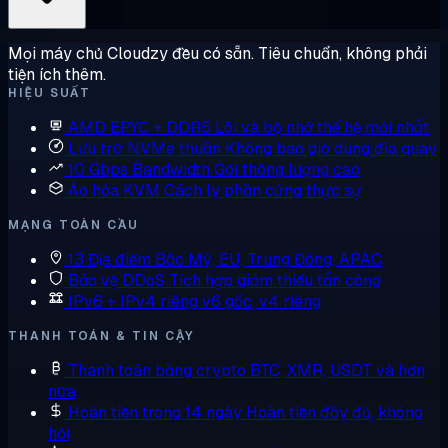
Mọi máy chủ Cloudzy đều có sẵn. Tiêu chuẩn, không phải
tiện ích thêm.
HIỆU SUẤT
AMD EPYC + DDR5
Lõi và bộ nhớ thế hệ mới nhất
Lưu trữ NVMe thuần
Không bao giờ dùng đĩa quay
10 Gbps Bandwidth
Gói thông lượng cao
Ảo hóa KVM
Cách ly phần cứng thực sự
MẠNG TOÀN CẦU
13 Địa điểm
Bắc Mỹ, EU, Trung Đông, APAC
Bảo vệ DDoS
Tích hợp giảm thiểu tấn công
IPv6 + IPv4 riêng
v6 gốc, v4 riêng
THANH TOÁN & TIN CẬY
Thanh toán bằng crypto
BTC, XMR, USDT và hơn
nữa
Hoàn tiền trong 14 ngày
Hoàn tiền đầy đủ, không
hỏi