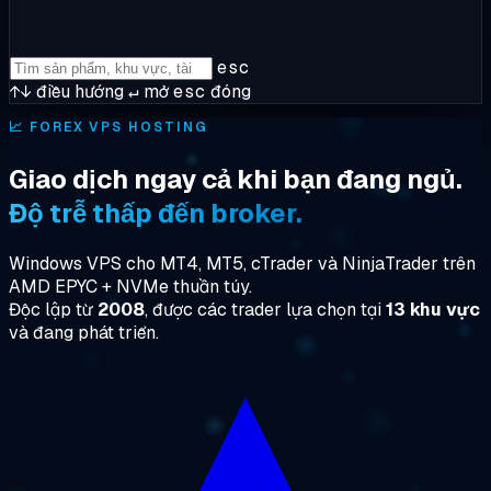
esc
↑↓
điều hướng
↵
mở
esc
đóng
📈
FOREX VPS HOSTING
Giao dịch ngay cả khi bạn đang ngủ.
Độ trễ thấp đến broker.
Windows VPS cho MT4, MT5, cTrader và NinjaTrader trên
AMD EPYC + NVMe thuần túy.
Độc lập từ
2008
, được các trader lựa chọn tại
13 khu vực
và đang phát triển.