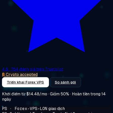
4.6
· 764 đánh giá trên Trustpilot
₿
Crypto accepted
Triển khai Forex VPS
So sánh gói
Khởi điểm từ
$14.48/mo
· Giảm 50% · Hoàn tiền trong 14
ngày
PS · Forex-VPS-LON
giao dịch