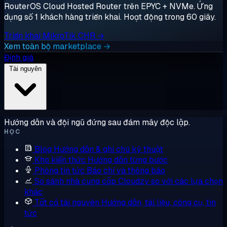
RouterOS Cloud Hosted Router trên EPYC + NVMe. Ứng
dụng số 1 khách hàng triển khai. Hoạt động trong 60 giây.
Triển khai MikroTik CHR →
Xem toàn bộ marketplace →
Định giá
Tài nguyên
Hướng dẫn và đội ngũ đứng sau đám mây độc lập.
HỌC
Blog
Hướng dẫn & ghi chú kỹ thuật
Kho kiến thức
Hướng dẫn từng bước
Phòng tin tức
Báo chí và thông báo
So sánh nhà cung cấp
Cloudzy so với các lựa chọn
khác
Tất cả tài nguyên
Hướng dẫn, tài liệu, công cụ, tin
tức