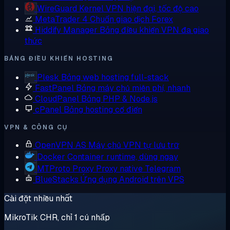
WireGuard
Kernel VPN hiện đại, tốc độ cao
MetaTrader 4
Chuẩn giao dịch Forex
Hiddify Manager
Bảng điều khiển VPN đa giao
thức
BẢNG ĐIỀU KHIỂN HOSTING
Plesk
Bảng web hosting full-stack
FastPanel
Bảng máy chủ miễn phí, nhanh
CloudPanel
Bảng PHP & Node.js
cPanel
Bảng hosting cổ điển
VPN & CÔNG CỤ
OpenVPN AS
Máy chủ VPN tự lưu trữ
Docker
Container runtime, dùng ngay
MTProto Proxy
Proxy native Telegram
BlueStacks
Ứng dụng Android trên VPS
Cài đặt nhiều nhất
MikroTik CHR, chỉ 1 cú nhấp