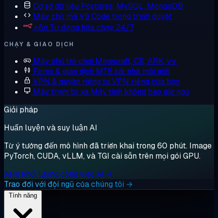
Cơ sở dữ liệu
Postgres, MySQL, MongoDB
Máy chủ mã
VS Code trong trình duyệt
n8n
Tự động hóa chạy 24/7
CHẠY & GIAO DỊCH
Máy chủ trò chơi
Minecraft, CS, ARK, v.v.
Forex & giao dịch
MT5 sát nhà môi giới
VPN & quyền riêng tư
VPN riêng của bạn
Máy trạm từ xa
Máy tính không bao giờ ngủ
Giải pháp
Huấn luyện và suy luận AI
Từ ý tưởng đến mô hình đã triển khai trong 60 phút. Image
PyTorch, CUDA, vLLM, và TGI cài sẵn trên mọi gói GPU.
Xem khối lượng công việc AI →
Trao đổi với đội ngũ của chúng tôi →
Tính năng