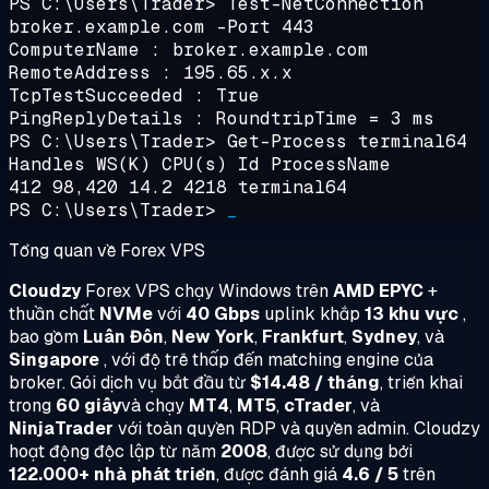
PS C:\Users\Trader>
Test-NetConnection
broker.example.com -Port 443
ComputerName : broker.example.com
RemoteAddress : 195.65.x.x
TcpTestSucceeded : True
PingReplyDetails : RoundtripTime = 3 ms
PS C:\Users\Trader>
Get-Process terminal64
Handles WS(K) CPU(s) Id ProcessName
412 98,420 14.2 4218 terminal64
PS C:\Users\Trader>
_
Tổng quan về Forex VPS
Cloudzy
Forex VPS chạy Windows trên
AMD EPYC
+
thuần chất
NVMe
với
40 Gbps
uplink khắp
13 khu vực
,
bao gồm
Luân Đôn
,
New York
,
Frankfurt
,
Sydney
, và
Singapore
, với độ trễ thấp đến matching engine của
broker. Gói dịch vụ bắt đầu từ
$14.48 / tháng
, triển khai
trong
60 giây
và chạy
MT4
,
MT5
,
cTrader
, và
NinjaTrader
với toàn quyền RDP và quyền admin. Cloudzy
hoạt động độc lập từ năm
2008
, được sử dụng bởi
122.000+ nhà phát triển
, được đánh giá
4.6 / 5
trên