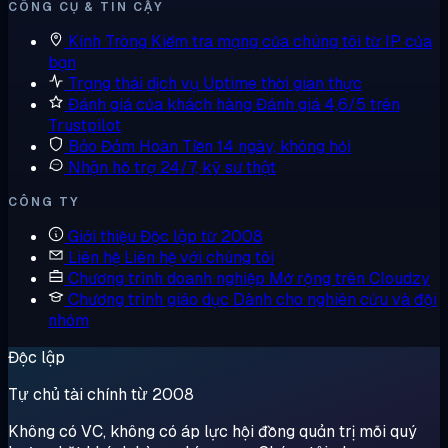
CÔNG CỤ & TIN CẬY
Kính Tròng
Kiểm tra mạng của chúng tôi từ IP của
bạn
Trạng thái dịch vụ
Uptime thời gian thực
Đánh giá của khách hàng
Đánh giá 4,6/5 trên
Trustpilot
Bảo Đảm Hoàn Tiền
14 ngày, không hỏi
Nhận hỗ trợ
24/7, kỹ sư thật
CÔNG TY
Giới thiệu
Độc lập từ 2008
Liên hệ
Liên hệ với chúng tôi
Chương trình doanh nghiệp
Mở rộng trên Cloudzy
Chương trình giáo dục
Dành cho nghiên cứu và đội
nhóm
Độc lập
Tự chủ tài chính từ 2008
Không có VC, không có áp lực hội đồng quản trị mỗi quý