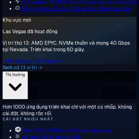
SLA uptime 99,95%
Cam kết uptime của chúng tôi
Hỗ trợ người thật 24/7
Kỹ sư thật, trong vài phút
Khu vực mới
Las Vegas đã hoạt động
Vị trí thứ 13: AMD EPYC, NVMe thuần và mạng 40 Gbps
tại Nevada. Triển khai trong 60 giây.
Triển khai tại Las Vegas →
Xem cả 13 vị trí →
Thị trường
Hơn 1000 ứng dụng triển khai chỉ với một cú nhấp, không
cài đặt, không rắc rối.
CÀI ĐẶT NHIỀU NHẤT
MikroTik CHR
RouterOS trên đám mây
aaPanel
Bảng hosting nhẹ