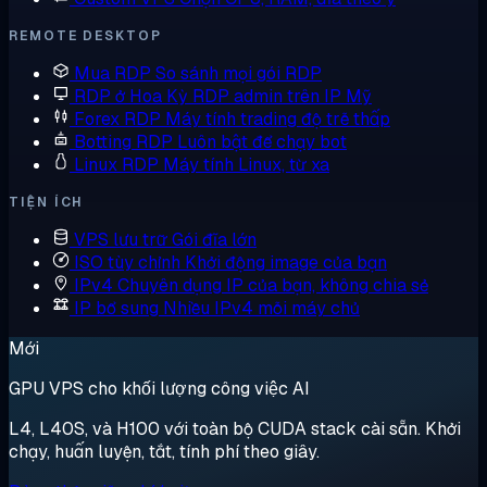
REMOTE DESKTOP
Mua RDP
So sánh mọi gói RDP
RDP ở Hoa Kỳ
RDP admin trên IP Mỹ
Forex RDP
Máy tính trading độ trễ thấp
Botting RDP
Luôn bật để chạy bot
Linux RDP
Máy tính Linux, từ xa
TIỆN ÍCH
VPS lưu trữ
Gói đĩa lớn
ISO tùy chỉnh
Khởi động image của bạn
IPv4 Chuyên dụng
IP của bạn, không chia sẻ
IP bổ sung
Nhiều IPv4 mỗi máy chủ
Mới
GPU VPS cho khối lượng công việc AI
L4, L40S, và H100 với toàn bộ CUDA stack cài sẵn. Khởi
chạy, huấn luyện, tắt, tính phí theo giây.