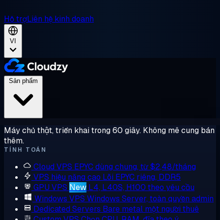
Hỗ trợ
Liên hệ kinh doanh
VI
Sản phẩm
Máy chủ thật, triển khai trong 60 giây. Không mê cung bán
thêm.
TÍNH TOÁN
Cloud VPS
EPYC dùng chung, từ $2,48/tháng
VPS hiệu năng cao
Lõi EPYC riêng, DDR5
GPU VPS
New
L4, L40S, H100 theo yêu cầu
Windows VPS
Windows Server, toàn quyền admin
Dedicated Servers
Bare metal một người thuê
Custom VPS
Chọn CPU, RAM, đĩa theo ý