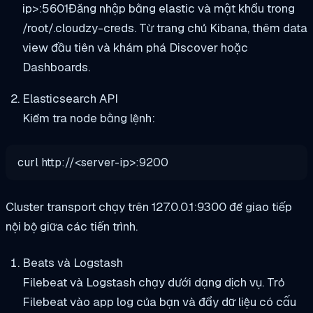
ip>:5601
Đăng nhập bằng
elastic
và mật khẩu trong
/root/.cloudzy-creds
. Từ trang chủ Kibana, thêm data
view đầu tiên và khám phá Discover hoặc
Dashboards.
Elasticsearch API
Kiểm tra node bằng lệnh:
curl
http:
//<server-ip>:9200
Cluster transport chạy trên
127.0.0.1:9300
để giao tiếp
nội bộ giữa các tiến trình.
Beats và Logstash
Filebeat và Logstash chạy dưới dạng dịch vụ. Trỏ
Filebeat vào app log của bạn và đẩy dữ liệu có cấu