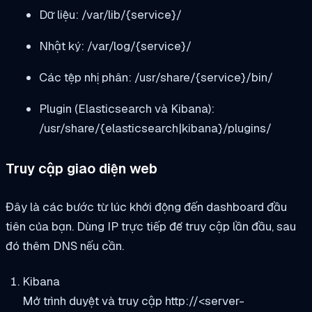
Dữ liệu:
/var/lib/{service}/
Nhật ký:
/var/log/{service}/
Các tệp nhị phân:
/usr/share/{service}/bin/
Plugin (Elasticsearch và Kibana):
/usr/share/{elasticsearch|kibana}/plugins/
Truy cập giao diện web
Đây là các bước từ lúc khởi động đến dashboard đầu
tiên của bạn. Dùng IP trực tiếp để truy cập lần đầu, sau
đó thêm DNS nếu cần.
Kibana
Mở trình duyệt và truy cập
http://<server-