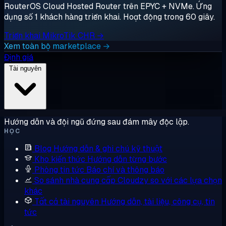
RouterOS Cloud Hosted Router trên EPYC + NVMe. Ứng
dụng số 1 khách hàng triển khai. Hoạt động trong 60 giây.
Triển khai MikroTik CHR →
Xem toàn bộ marketplace →
Định giá
Tài nguyên
Hướng dẫn và đội ngũ đứng sau đám mây độc lập.
HỌC
Blog
Hướng dẫn & ghi chú kỹ thuật
Kho kiến thức
Hướng dẫn từng bước
Phòng tin tức
Báo chí và thông báo
So sánh nhà cung cấp
Cloudzy so với các lựa chọn
khác
Tất cả tài nguyên
Hướng dẫn, tài liệu, công cụ, tin
tức