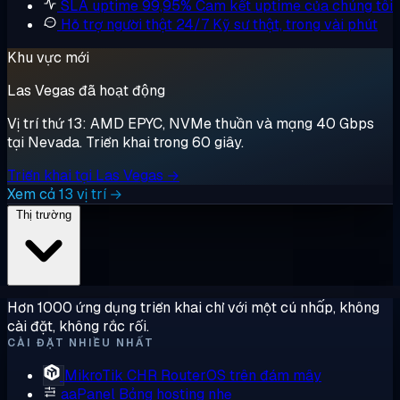
SLA uptime 99,95%
Cam kết uptime của chúng tôi
Hỗ trợ người thật 24/7
Kỹ sư thật, trong vài phút
Khu vực mới
Las Vegas đã hoạt động
Vị trí thứ 13: AMD EPYC, NVMe thuần và mạng 40 Gbps
tại Nevada. Triển khai trong 60 giây.
Triển khai tại Las Vegas →
Xem cả 13 vị trí →
Thị trường
Hơn 1000 ứng dụng triển khai chỉ với một cú nhấp, không
cài đặt, không rắc rối.
CÀI ĐẶT NHIỀU NHẤT
MikroTik CHR
RouterOS trên đám mây
aaPanel
Bảng hosting nhẹ