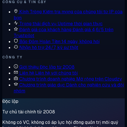
CÔNG CỤ & TIN CẬY
Kính Tròng
Kiểm tra mạng của chúng tôi từ IP của
bạn
Trạng thái dịch vụ
Uptime thời gian thực
Đánh giá của khách hàng
Đánh giá 4,6/5 trên
Trustpilot
Bảo Đảm Hoàn Tiền
14 ngày, không hỏi
Nhận hỗ trợ
24/7, kỹ sư thật
CÔNG TY
Giới thiệu
Độc lập từ 2008
Liên hệ
Liên hệ với chúng tôi
Chương trình doanh nghiệp
Mở rộng trên Cloudzy
Chương trình giáo dục
Dành cho nghiên cứu và đội
nhóm
Độc lập
Tự chủ tài chính từ 2008
Không có VC, không có áp lực hội đồng quản trị mỗi quý