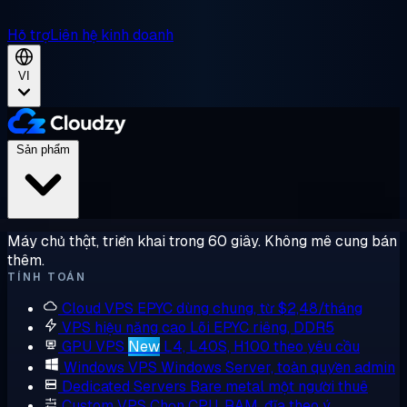
Hỗ trợ
Liên hệ kinh doanh
VI
Sản phẩm
Máy chủ thật, triển khai trong 60 giây. Không mê cung bán
thêm.
TÍNH TOÁN
Cloud VPS
EPYC dùng chung, từ $2,48/tháng
VPS hiệu năng cao
Lõi EPYC riêng, DDR5
GPU VPS
New
L4, L40S, H100 theo yêu cầu
Windows VPS
Windows Server, toàn quyền admin
Dedicated Servers
Bare metal một người thuê
Custom VPS
Chọn CPU, RAM, đĩa theo ý