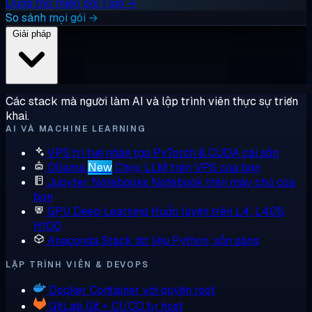
Dùng thử miễn phí 1 giờ →
So sánh mọi gói →
Giải pháp
Các stack mà người làm AI và lập trình viên thực sự triển
khai.
AI VÀ MACHINE LEARNING
VPS trí tuệ nhân tạo
PyTorch & CUDA cài sẵn
Ollama
New
Chạy LLM trên VPS của bạn
Jupyter Notebooks
Notebook trên máy chủ của
bạn
GPU Deep Learning
Huấn luyện trên L4, L40S,
H100
Anaconda
Stack dữ liệu Python, sẵn sàng
LẬP TRÌNH VIÊN & DEVOPS
Docker
Container với quyền root
GitLab
Git + CI/CD tự host