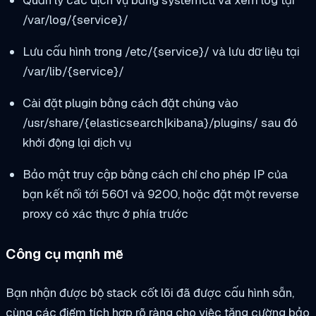
/var/log/{service}/
Lưu cấu hình trong
/etc/{service}/
và lưu dữ liệu tại
/var/lib/{service}/
Cài đặt plugin bằng cách đặt chúng vào
/usr/share/{elasticsearch|kibana}/plugins/
sau đó
khởi động lại dịch vụ
Bảo mật truy cập bằng cách chỉ cho phép IP của
bạn kết nối tới 5601 và 9200, hoặc đặt một reverse
proxy có xác thực ở phía trước
Công cụ mạnh mẽ
Bạn nhận được bộ stack cốt lõi đã được cấu hình sẵn,
cùng các điểm tích hợp rõ ràng cho việc tăng cường bảo