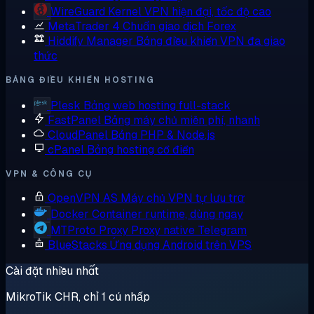
WireGuard
Kernel VPN hiện đại, tốc độ cao
MetaTrader 4
Chuẩn giao dịch Forex
Hiddify Manager
Bảng điều khiển VPN đa giao
thức
BẢNG ĐIỀU KHIỂN HOSTING
Plesk
Bảng web hosting full-stack
FastPanel
Bảng máy chủ miễn phí, nhanh
CloudPanel
Bảng PHP & Node.js
cPanel
Bảng hosting cổ điển
VPN & CÔNG CỤ
OpenVPN AS
Máy chủ VPN tự lưu trữ
Docker
Container runtime, dùng ngay
MTProto Proxy
Proxy native Telegram
BlueStacks
Ứng dụng Android trên VPS
Cài đặt nhiều nhất
MikroTik CHR, chỉ 1 cú nhấp