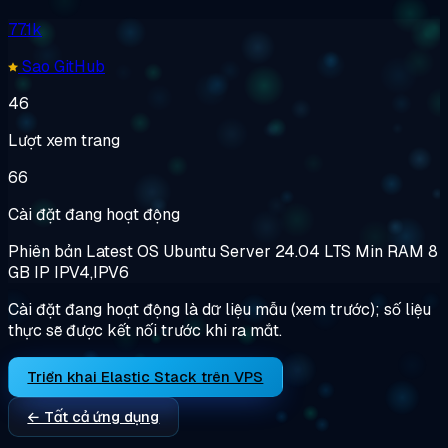
77.1k
Sao GitHub
46
Lượt xem trang
66
Cài đặt đang hoạt động
Phiên bản
Latest
OS
Ubuntu Server 24.04 LTS
Min RAM
8
GB
IP
IPV4,IPV6
Cài đặt đang hoạt động là dữ liệu mẫu (xem trước); số liệu
thực sẽ được kết nối trước khi ra mắt.
Triển khai Elastic Stack trên VPS
← Tất cả ứng dụng