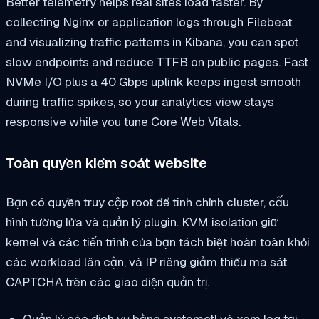
Better telemetry helps real sites load faster. By
collecting Nginx or application logs through Filebeat
and visualizing traffic patterns in Kibana, you can spot
slow endpoints and reduce TTFB on public pages. Fast
NVMe I/O plus a 40 Gbps uplink keeps ingest smooth
during traffic spikes, so your analytics view stays
responsive while you tune Core Web Vitals.
Toàn quyền kiểm soát website
Bạn có quyền truy cập root để tinh chỉnh cluster, cấu
hình tường lửa và quản lý plugin. KVM isolation giữ
kernel và các tiến trình của bạn tách biệt hoàn toàn khỏi
các workload lân cận, và IP riêng giảm thiểu ma sát
CAPTCHA trên các giao diện quản trị.
Quản lý các dịch vụ bằng systemctl và xem log tại