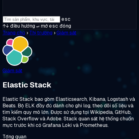
esc
↑↓
điều hướng
↵
mở
esc
đóng
Trang chủ
›
Thị trường
›
Giám sát
Giám sát
Elastic Stack
Elastic Stack bao gồm Elasticsearch, Kibana, Logstash và
Beats. Bộ ELK đầy đủ dành cho ghi log, theo dõi số liệu và
tìm kiếm quy mô lớn. Được sử dụng tại Wikipedia, GitHub,
Stack Overflow và Adobe. Stack quan sát hệ thống chuẩn
mực trước khi có Grafana Loki và Prometheus.
Tổng quan