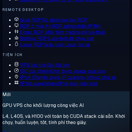
REMOTE DESKTOP
Mua RDP
So sánh mọi gói RDP
RDP ở Hoa Kỳ
RDP admin trên IP Mỹ
Forex RDP
Máy tính trading độ trễ thấp
Botting RDP
Luôn bật để chạy bot
Linux RDP
Máy tính Linux, từ xa
TIỆN ÍCH
VPS lưu trữ
Gói đĩa lớn
ISO tùy chỉnh
Khởi động image của bạn
IPv4 Chuyên dụng
IP của bạn, không chia sẻ
IP bổ sung
Nhiều IPv4 mỗi máy chủ
Mới
GPU VPS cho khối lượng công việc AI
L4, L40S, và H100 với toàn bộ CUDA stack cài sẵn. Khởi
chạy, huấn luyện, tắt, tính phí theo giây.