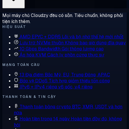
Mọi máy chủ Cloudzy đều có sẵn. Tiêu chuẩn, không phải
tiện ích thêm.
HIỆU SUẤT
AMD EPYC + DDR5
Lõi và bộ nhớ thế hệ mới nhất
Lưu trữ NVMe thuần
Không bao giờ dùng đĩa quay
10 Gbps Bandwidth
Gói thông lượng cao
Ảo hóa KVM
Cách ly phần cứng thực sự
MẠNG TOÀN CẦU
13 Địa điểm
Bắc Mỹ, EU, Trung Đông, APAC
Bảo vệ DDoS
Tích hợp giảm thiểu tấn công
IPv6 + IPv4 riêng
v6 gốc, v4 riêng
THANH TOÁN & TIN CẬY
Thanh toán bằng crypto
BTC, XMR, USDT và hơn
nữa
Hoàn tiền trong 14 ngày
Hoàn tiền đầy đủ, không
hỏi