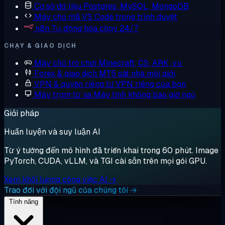
Cơ sở dữ liệu
Postgres, MySQL, MongoDB
Máy chủ mã
VS Code trong trình duyệt
n8n
Tự động hóa chạy 24/7
CHẠY & GIAO DỊCH
Máy chủ trò chơi
Minecraft, CS, ARK, v.v.
Forex & giao dịch
MT5 sát nhà môi giới
VPN & quyền riêng tư
VPN riêng của bạn
Máy trạm từ xa
Máy tính không bao giờ ngủ
Giải pháp
Huấn luyện và suy luận AI
Từ ý tưởng đến mô hình đã triển khai trong 60 phút. Image
PyTorch, CUDA, vLLM, và TGI cài sẵn trên mọi gói GPU.
Xem khối lượng công việc AI →
Trao đổi với đội ngũ của chúng tôi →
Tính năng