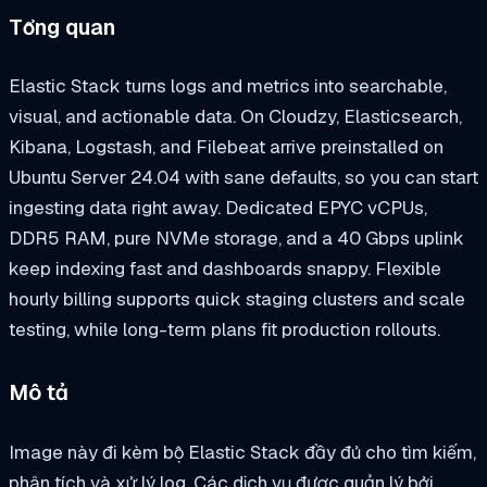
Tổng quan
Elastic Stack turns logs and metrics into searchable,
visual, and actionable data. On Cloudzy, Elasticsearch,
Kibana, Logstash, and Filebeat arrive preinstalled on
Ubuntu Server 24.04 with sane defaults, so you can start
ingesting data right away. Dedicated EPYC vCPUs,
DDR5 RAM, pure NVMe storage, and a 40 Gbps uplink
keep indexing fast and dashboards snappy. Flexible
hourly billing supports quick staging clusters and scale
testing, while long-term plans fit production rollouts.
Mô tả
Image này đi kèm bộ Elastic Stack đầy đủ cho tìm kiếm,
phân tích và xử lý log. Các dịch vụ được quản lý bởi