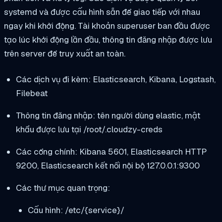
systemd và được cấu hình sẵn để giao tiếp với nhau
ngay khi khởi động. Tài khoản superuser ban đầu được
tạo lúc khởi động lần đầu, thông tin đăng nhập được lưu
trên server để truy xuất an toàn.
Các dịch vụ đi kèm: Elasticsearch, Kibana, Logstash,
Filebeat
Thông tin đăng nhập: tên người dùng
elastic
, mật
khẩu được lưu tại
/root/.cloudzy-creds
Các cổng chính: Kibana
5601
, Elasticsearch HTTP
9200
, Elasticsearch kết nối nội bộ
127.0.0.1:9300
Các thư mục quan trọng:
Cấu hình:
/etc/{service}/