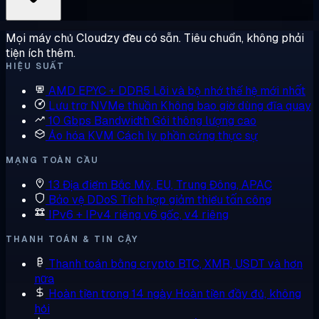
Mọi máy chủ Cloudzy đều có sẵn. Tiêu chuẩn, không phải
tiện ích thêm.
HIỆU SUẤT
AMD EPYC + DDR5
Lõi và bộ nhớ thế hệ mới nhất
Lưu trữ NVMe thuần
Không bao giờ dùng đĩa quay
10 Gbps Bandwidth
Gói thông lượng cao
Ảo hóa KVM
Cách ly phần cứng thực sự
MẠNG TOÀN CẦU
13 Địa điểm
Bắc Mỹ, EU, Trung Đông, APAC
Bảo vệ DDoS
Tích hợp giảm thiểu tấn công
IPv6 + IPv4 riêng
v6 gốc, v4 riêng
THANH TOÁN & TIN CẬY
Thanh toán bằng crypto
BTC, XMR, USDT và hơn
nữa
Hoàn tiền trong 14 ngày
Hoàn tiền đầy đủ, không
hỏi