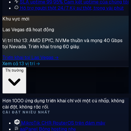
SLA uptime 99,95%
Cam kết uptime của chúng tôi
Hỗ trợ người thật 24/7
Kỹ sư thật, trong vài phút
Khu vực mới
Las Vegas đã hoạt động
Vị trí thứ 13: AMD EPYC, NVMe thuần và mạng 40 Gbps
tại Nevada. Triển khai trong 60 giây.
Triển khai tại Las Vegas →
Xem cả 13 vị trí →
Thị trường
Hơn 1000 ứng dụng triển khai chỉ với một cú nhấp, không
cài đặt, không rắc rối.
CÀI ĐẶT NHIỀU NHẤT
MikroTik CHR
RouterOS trên đám mây
aaPanel
Bảng hosting nhẹ