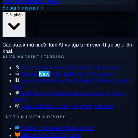
Dùng thử miễn phí 1 giờ →
So sánh mọi gói →
Giải pháp
Các stack mà người làm AI và lập trình viên thực sự triển
khai.
AI VÀ MACHINE LEARNING
VPS trí tuệ nhân tạo
PyTorch & CUDA cài sẵn
Ollama
New
Chạy LLM trên VPS của bạn
Jupyter Notebooks
Notebook trên máy chủ của
bạn
GPU Deep Learning
Huấn luyện trên L4, L40S,
H100
Anaconda
Stack dữ liệu Python, sẵn sàng
LẬP TRÌNH VIÊN & DEVOPS
Docker
Container với quyền root
GitLab
Git + CI/CD tự host