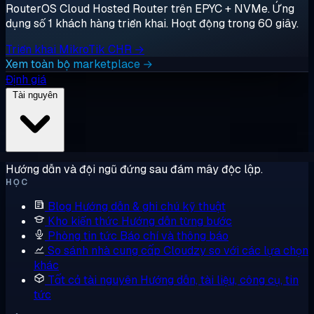
RouterOS Cloud Hosted Router trên EPYC + NVMe. Ứng
dụng số 1 khách hàng triển khai. Hoạt động trong 60 giây.
Triển khai MikroTik CHR →
Xem toàn bộ marketplace →
Định giá
Tài nguyên
Hướng dẫn và đội ngũ đứng sau đám mây độc lập.
HỌC
Blog
Hướng dẫn & ghi chú kỹ thuật
Kho kiến thức
Hướng dẫn từng bước
Phòng tin tức
Báo chí và thông báo
So sánh nhà cung cấp
Cloudzy so với các lựa chọn
khác
Tất cả tài nguyên
Hướng dẫn, tài liệu, công cụ, tin
tức