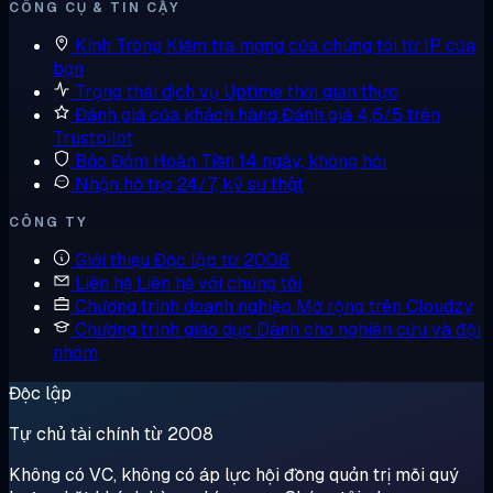
CÔNG CỤ & TIN CẬY
Kính Tròng
Kiểm tra mạng của chúng tôi từ IP của
bạn
Trạng thái dịch vụ
Uptime thời gian thực
Đánh giá của khách hàng
Đánh giá 4,6/5 trên
Trustpilot
Bảo Đảm Hoàn Tiền
14 ngày, không hỏi
Nhận hỗ trợ
24/7, kỹ sư thật
CÔNG TY
Giới thiệu
Độc lập từ 2008
Liên hệ
Liên hệ với chúng tôi
Chương trình doanh nghiệp
Mở rộng trên Cloudzy
Chương trình giáo dục
Dành cho nghiên cứu và đội
nhóm
Độc lập
Tự chủ tài chính từ 2008
Không có VC, không có áp lực hội đồng quản trị mỗi quý