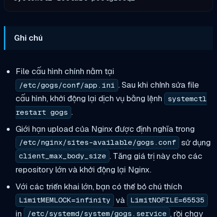
Ghi chú
File cấu hình chính nằm tại
. Sau khi chỉnh sửa file
/etc/gogs/conf/app.ini
cấu hình, khởi động lại dịch vụ bằng lệnh
systemctl
.
restart gogs
Giới hạn upload của Nginx được định nghĩa trong
sử dụng
/etc/nginx/sites-available/gogs.conf
. Tăng giá trị này cho các
client_max_body_size
repository lớn và khởi động lại Nginx.
Với các triển khai lớn, bạn có thể bỏ chú thích
và
LimitMEMLOCK=infinity
LimitNOFILE=65535
in
, rồi chạy
/etc/systemd/system/gogs.service