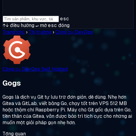
esc
↑↓
điều hướng
↵
mở
esc
đóng
Trang chủ
›
Thị trường
›
Công cụ DevOps
Công cụ DevOps
Self Hosted
Gogs
Gogs là dịch vụ Git tự lưu trữ đơn giản, dễ dùng. Nhẹ hơn
Gitea và GitLab, viết bằng Go, chạy tốt trên VPS 512 MB
hoặc thậm chí Raspberry Pi. Máy chủ Git gốc dựa trên Go,
tiền thân của Gitea, vẫn được bảo trì tích cực cho những ai
muốn một giải pháp gọn nhẹ hơn.
Tổng quan