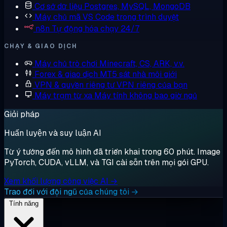
Cơ sở dữ liệu
Postgres, MySQL, MongoDB
Máy chủ mã
VS Code trong trình duyệt
n8n
Tự động hóa chạy 24/7
CHẠY & GIAO DỊCH
Máy chủ trò chơi
Minecraft, CS, ARK, v.v.
Forex & giao dịch
MT5 sát nhà môi giới
VPN & quyền riêng tư
VPN riêng của bạn
Máy trạm từ xa
Máy tính không bao giờ ngủ
Giải pháp
Huấn luyện và suy luận AI
Từ ý tưởng đến mô hình đã triển khai trong 60 phút. Image
PyTorch, CUDA, vLLM, và TGI cài sẵn trên mọi gói GPU.
Xem khối lượng công việc AI →
Trao đổi với đội ngũ của chúng tôi →
Tính năng