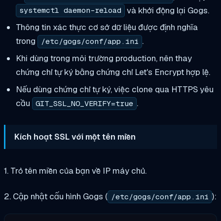
và khởi động lại Gogs.
systemctl daemon-reload
Thông tin xác thực cơ sở dữ liệu được định nghĩa
trong
.
/etc/gogs/conf/app.ini
Khi dùng trong môi trường production, nên thay
chứng chỉ tự ký bằng chứng chỉ Let's Encrypt hợp lệ.
Nếu dùng chứng chỉ tự ký, việc clone qua HTTPS yêu
cầu
.
GIT_SSL_NO_VERIFY=true
Kích hoạt SSL với một tên miền
1. Trỏ tên miền của bạn về IP máy chủ.
2. Cập nhật cấu hình Gogs (
):
/etc/gogs/conf/app.ini