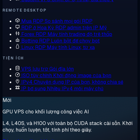
REMOTE DESKTOP
Mua RDP
So sánh mọi gói RDP
RDP ở Hoa Kỳ
RDP admin trên IP Mỹ
Forex RDP
Máy tính trading độ trễ thấp
Botting RDP
Luôn bật để chạy bot
Linux RDP
Máy tính Linux, từ xa
TIỆN ÍCH
VPS lưu trữ
Gói đĩa lớn
ISO tùy chỉnh
Khởi động image của bạn
IPv4 Chuyên dụng
IP của bạn, không chia sẻ
IP bổ sung
Nhiều IPv4 mỗi máy chủ
Mới
GPU VPS cho khối lượng công việc AI
L4, L40S, và H100 với toàn bộ CUDA stack cài sẵn. Khởi
chạy, huấn luyện, tắt, tính phí theo giây.