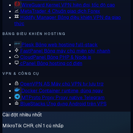
WireGuard
Kernel VPN hiện đại, tốc độ cao
MetaTrader 4
Chuẩn giao dịch Forex
Hiddify Manager
Bảng điều khiển VPN đa giao
thức
BẢNG ĐIỀU KHIỂN HOSTING
Plesk
Bảng web hosting full-stack
FastPanel
Bảng máy chủ miễn phí, nhanh
CloudPanel
Bảng PHP & Node.js
cPanel
Bảng hosting cổ điển
VPN & CÔNG CỤ
OpenVPN AS
Máy chủ VPN tự lưu trữ
Docker
Container runtime, dùng ngay
MTProto Proxy
Proxy native Telegram
BlueStacks
Ứng dụng Android trên VPS
Cài đặt nhiều nhất
MikroTik CHR, chỉ 1 cú nhấp