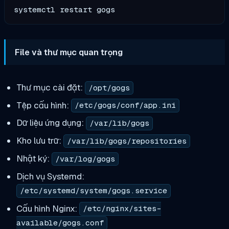
File và thư mục quan trọng
Thư mục cài đặt:
/opt/gogs
Tệp cấu hình:
/etc/gogs/conf/app.ini
Dữ liệu ứng dụng:
/var/lib/gogs
Kho lưu trữ:
/var/lib/gogs/repositories
Nhật ký:
/var/log/gogs
Dịch vụ Systemd:
/etc/systemd/system/gogs.service
Cấu hình Nginx:
/etc/nginx/sites-
available/gogs.conf