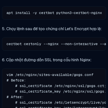
5. Chạy lệnh sau để tạo chứng chỉ Let's Encrypt hợp lệ:
certbot certonly --nginx --non-interactive --a
6. Cập nhật đường dẫn SSL trong cấu hình Nginx:
vim /etc/nginx/sites-available/gogs.conf

# Before:

    # ssl_certificate /etc/nginx/ssl/gogs.crt;

    # ssl_certificate_key /etc/nginx/ssl/gogs.k
# After:

    # ssl_certificate /etc/letsencrypt/live/you