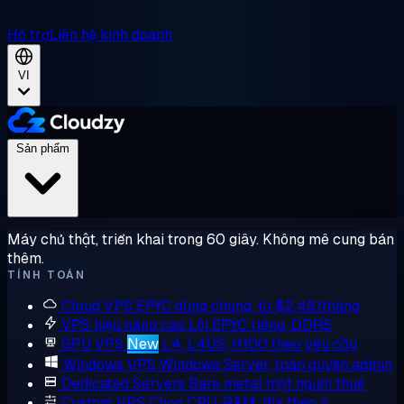
Hỗ trợ
Liên hệ kinh doanh
VI
Sản phẩm
Máy chủ thật, triển khai trong 60 giây. Không mê cung bán
thêm.
TÍNH TOÁN
Cloud VPS
EPYC dùng chung, từ $2,48/tháng
VPS hiệu năng cao
Lõi EPYC riêng, DDR5
GPU VPS
New
L4, L40S, H100 theo yêu cầu
Windows VPS
Windows Server, toàn quyền admin
Dedicated Servers
Bare metal một người thuê
Custom VPS
Chọn CPU, RAM, đĩa theo ý