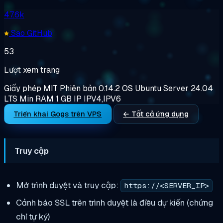
47.6k
Sao GitHub
53
Lượt xem trang
Giấy phép
MIT
Phiên bản
0.14.2
OS
Ubuntu Server 24.04
LTS
Min RAM
1 GB
IP
IPV4,IPV6
Triển khai Gogs trên VPS
← Tất cả ứng dụng
Truy cập
Mở trình duyệt và truy cập:
https://<SERVER_IP>
Cảnh báo SSL trên trình duyệt là điều dự kiến (chứng
chỉ tự ký)