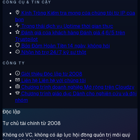
CÔNG CỤ & TIN CẬY
Kính Tròng
Kiểm tra mạng của chúng tôi từ IP của
bạn
Trạng thái dịch vụ
Uptime thời gian thực
Đánh giá của khách hàng
Đánh giá 4,6/5 trên
Trustpilot
Bảo Đảm Hoàn Tiền
14 ngày, không hỏi
Nhận hỗ trợ
24/7, kỹ sư thật
CÔNG TY
Giới thiệu
Độc lập từ 2008
Liên hệ
Liên hệ với chúng tôi
Chương trình doanh nghiệp
Mở rộng trên Cloudzy
Chương trình giáo dục
Dành cho nghiên cứu và đội
nhóm
Độc lập
Tự chủ tài chính từ 2008
Không có VC, không có áp lực hội đồng quản trị mỗi quý