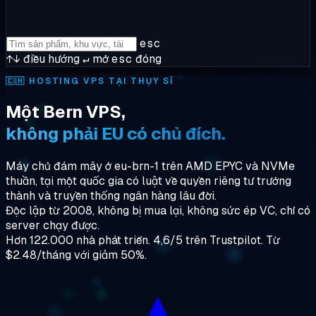
esc
↑↓
điều hướng
↵
mở
esc
đóng
🇨🇭
HOSTING VPS TẠI THỤY SĨ
Một Bern VPS,
không phải EU có chủ đích.
Máy chủ đám mây ở eu-brn-1 trên AMD EPYC và NVMe
thuần, tại một quốc gia có luật về quyền riêng tư trưởng
thành và truyền thống ngân hàng lâu đời.
Độc lập từ 2008, không bị mua lại, không sức ép VC, chỉ có
server chạy được.
Hơn 122.000 nhà phát triển. 4,6/5 trên Trustpilot. Từ
$2.48/tháng với giảm 50%.