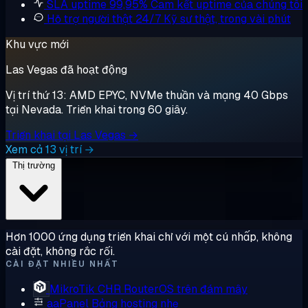
SLA uptime 99,95%
Cam kết uptime của chúng tôi
Hỗ trợ người thật 24/7
Kỹ sư thật, trong vài phút
Khu vực mới
Las Vegas đã hoạt động
Vị trí thứ 13: AMD EPYC, NVMe thuần và mạng 40 Gbps
tại Nevada. Triển khai trong 60 giây.
Triển khai tại Las Vegas →
Xem cả 13 vị trí →
Thị trường
Hơn 1000 ứng dụng triển khai chỉ với một cú nhấp, không
cài đặt, không rắc rối.
CÀI ĐẶT NHIỀU NHẤT
MikroTik CHR
RouterOS trên đám mây
aaPanel
Bảng hosting nhẹ