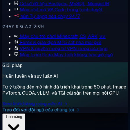
Cơ sở dữ liệu
Postgres, MySQL, MongoDB
Máy chủ mã
VS Code trong trình duyệt
n8n
Tự động hóa chạy 24/7
CHẠY & GIAO DỊCH
Máy chủ trò chơi
Minecraft, CS, ARK, v.v.
Forex & giao dịch
MT5 sát nhà môi giới
VPN & quyền riêng tư
VPN riêng của bạn
Máy trạm từ xa
Máy tính không bao giờ ngủ
Giải pháp
Huấn luyện và suy luận AI
Từ ý tưởng đến mô hình đã triển khai trong 60 phút. Image
PyTorch, CUDA, vLLM, và TGI cài sẵn trên mọi gói GPU.
Xem khối lượng công việc AI →
Trao đổi với đội ngũ của chúng tôi →
Tính năng