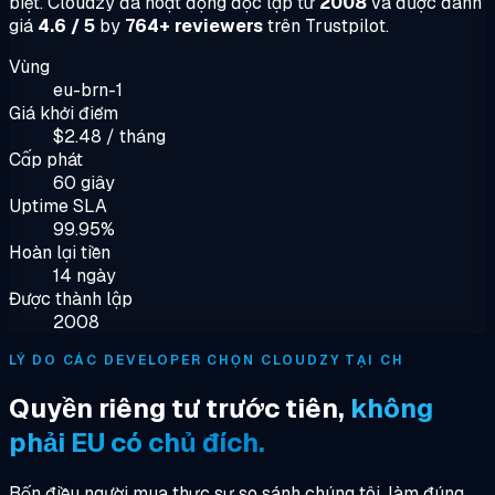
biệt. Cloudzy đã hoạt động độc lập từ
2008
và được đánh
giá
4.6 / 5
by
764+ reviewers
trên Trustpilot.
Vùng
eu-brn-1
Giá khởi điểm
$2.48 / tháng
Cấp phát
60 giây
Uptime SLA
99.95%
Hoàn lại tiền
14 ngày
Được thành lập
2008
LÝ DO CÁC DEVELOPER CHỌN CLOUDZY TẠI CH
Quyền riêng tư trước tiên,
không
phải EU có chủ đích.
Bốn điều người mua thực sự so sánh chúng tôi, làm đúng.