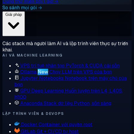
Dùng thử miễn phí 1 giờ →
So sánh mọi gói →
Giải pháp
Các stack mà người làm AI và lập trình viên thực sự triển
khai.
AI VÀ MACHINE LEARNING
VPS trí tuệ nhân tạo
PyTorch & CUDA cài sẵn
Ollama
New
Chạy LLM trên VPS của bạn
Jupyter Notebooks
Notebook trên máy chủ của
bạn
GPU Deep Learning
Huấn luyện trên L4, L40S,
H100
Anaconda
Stack dữ liệu Python, sẵn sàng
LẬP TRÌNH VIÊN & DEVOPS
Docker
Container với quyền root
GitLab
Git + CI/CD tự host