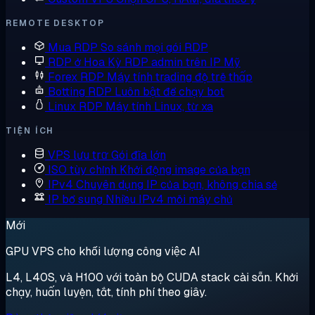
REMOTE DESKTOP
Mua RDP
So sánh mọi gói RDP
RDP ở Hoa Kỳ
RDP admin trên IP Mỹ
Forex RDP
Máy tính trading độ trễ thấp
Botting RDP
Luôn bật để chạy bot
Linux RDP
Máy tính Linux, từ xa
TIỆN ÍCH
VPS lưu trữ
Gói đĩa lớn
ISO tùy chỉnh
Khởi động image của bạn
IPv4 Chuyên dụng
IP của bạn, không chia sẻ
IP bổ sung
Nhiều IPv4 mỗi máy chủ
Mới
GPU VPS cho khối lượng công việc AI
L4, L40S, và H100 với toàn bộ CUDA stack cài sẵn. Khởi
chạy, huấn luyện, tắt, tính phí theo giây.