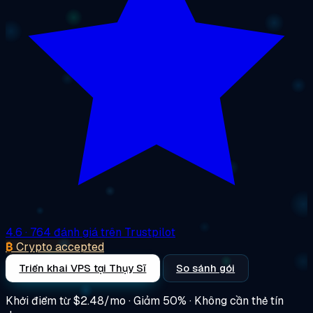
4.6
· 764 đánh giá trên Trustpilot
₿
Crypto accepted
Triển khai VPS tại Thụy Sĩ
So sánh gói
Khởi điểm từ
$2.48/mo
· Giảm 50% · Không cần thẻ tín