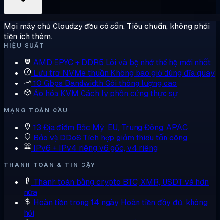
Mọi máy chủ Cloudzy đều có sẵn. Tiêu chuẩn, không phải
tiện ích thêm.
HIỆU SUẤT
AMD EPYC + DDR5
Lõi và bộ nhớ thế hệ mới nhất
Lưu trữ NVMe thuần
Không bao giờ dùng đĩa quay
10 Gbps Bandwidth
Gói thông lượng cao
Ảo hóa KVM
Cách ly phần cứng thực sự
MẠNG TOÀN CẦU
13 Địa điểm
Bắc Mỹ, EU, Trung Đông, APAC
Bảo vệ DDoS
Tích hợp giảm thiểu tấn công
IPv6 + IPv4 riêng
v6 gốc, v4 riêng
THANH TOÁN & TIN CẬY
Thanh toán bằng crypto
BTC, XMR, USDT và hơn
nữa
Hoàn tiền trong 14 ngày
Hoàn tiền đầy đủ, không
hỏi