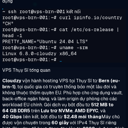
dụng
~ ssh root@vps-brn-001
kết nối
root@vps-brn-001:~#
curl ipinfo.io/country
"CH"
root@vps-brn-001:~#
cat /etc/os-release |
head -1
PRETTY_NAME="Ubuntu 24.04 LTS"
root@vps-brn-001:~#
uname -srm
Linux 6.8.0-cloudzy x86_64
root@vps-brn-001:~#
_
VPS Thụy Sĩ tổng quan
Cloudzy
vận hành hosting VPS tại Thụy Sĩ từ
Bern (eu-
brn-1)
, tại quốc gia có truyền thống bảo mật lâu đời và
không thuộc thẩm quyền EU. Phù hợp cho ứng dụng vault,
back-office ngân hàng, và làm origin dự phòng cho các
workload EU chính. Gói dịch vụ bắt đầu từ
512 MB to
64 GB DDR5
trên
Lưu trữ NVMe
,
AMD EPYC
, và
40 Gbps
liên kết, bắt đầu từ
$2.48 mỗi tháng
Máy chủ
được vận chuyển trong
60 giây
với IPv4 Thụy Sĩ riêng