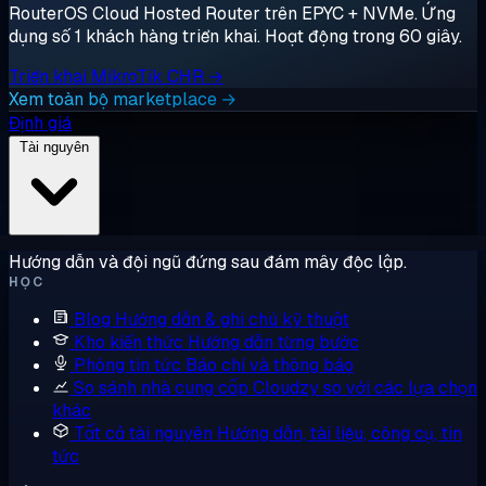
RouterOS Cloud Hosted Router trên EPYC + NVMe. Ứng
dụng số 1 khách hàng triển khai. Hoạt động trong 60 giây.
Triển khai MikroTik CHR →
Xem toàn bộ marketplace →
Định giá
Tài nguyên
Hướng dẫn và đội ngũ đứng sau đám mây độc lập.
HỌC
Blog
Hướng dẫn & ghi chú kỹ thuật
Kho kiến thức
Hướng dẫn từng bước
Phòng tin tức
Báo chí và thông báo
So sánh nhà cung cấp
Cloudzy so với các lựa chọn
khác
Tất cả tài nguyên
Hướng dẫn, tài liệu, công cụ, tin
tức