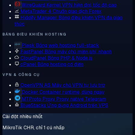
WireGuard
Kernel VPN hiện đại, tốc độ cao
MetaTrader 4
Chuẩn giao dịch Forex
Hiddify Manager
Bảng điều khiển VPN đa giao
thức
BẢNG ĐIỀU KHIỂN HOSTING
Plesk
Bảng web hosting full-stack
FastPanel
Bảng máy chủ miễn phí, nhanh
CloudPanel
Bảng PHP & Node.js
cPanel
Bảng hosting cổ điển
VPN & CÔNG CỤ
OpenVPN AS
Máy chủ VPN tự lưu trữ
Docker
Container runtime, dùng ngay
MTProto Proxy
Proxy native Telegram
BlueStacks
Ứng dụng Android trên VPS
Cài đặt nhiều nhất
MikroTik CHR, chỉ 1 cú nhấp