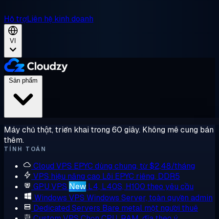
Hỗ trợ
Liên hệ kinh doanh
VI
Sản phẩm
Máy chủ thật, triển khai trong 60 giây. Không mê cung bán
thêm.
TÍNH TOÁN
Cloud VPS
EPYC dùng chung, từ $2,48/tháng
VPS hiệu năng cao
Lõi EPYC riêng, DDR5
GPU VPS
New
L4, L40S, H100 theo yêu cầu
Windows VPS
Windows Server, toàn quyền admin
Dedicated Servers
Bare metal một người thuê
Custom VPS
Chọn CPU, RAM, đĩa theo ý